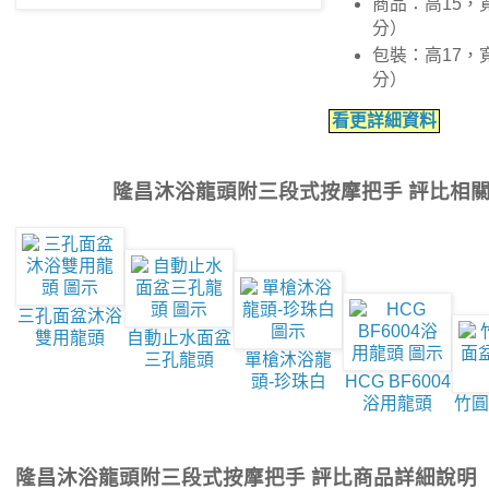
商品：高15，寬
分）
包裝：高17，寬
分）
看更詳細資料
隆昌沐浴龍頭附三段式按摩把手 評比相
三孔面盆沐浴
雙用龍頭
自動止水面盆
三孔龍頭
單槍沐浴龍
頭-珍珠白
HCG BF6004
浴用龍頭
竹圓
隆昌沐浴龍頭附三段式按摩把手 評比商品詳細說明