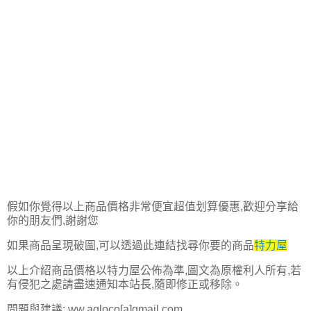
假如你覺得以上商品價格非常便宜超值划算優惠,歡迎分享給
你的朋友們,謝謝您
如果商品呈現破圖,可以透過此連結找尋你要的商品
特力屋
以上介紹商品價格以特力屋公佈為準,圖文為原權利人所有,若
有侵犯之處請盡速通知本站長,隨即修正或移除。
問題與建議: ww.agloco[a]gmail.com