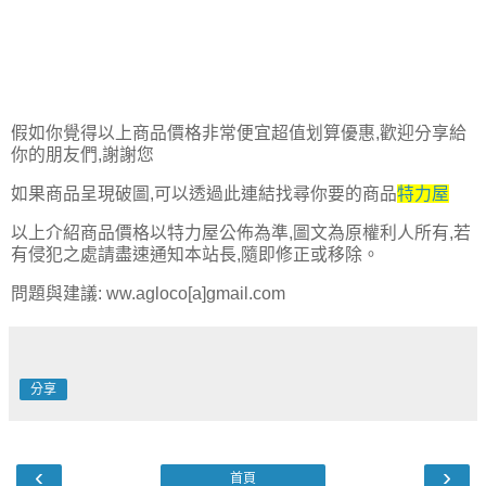
假如你覺得以上商品價格非常便宜超值划算優惠,歡迎分享給
你的朋友們,謝謝您
如果商品呈現破圖,可以透過此連結找尋你要的商品
特力屋
以上介紹商品價格以特力屋公佈為準,圖文為原權利人所有,若
有侵犯之處請盡速通知本站長,隨即修正或移除。
問題與建議: ww.agloco[a]gmail.com
分享
‹
›
首頁