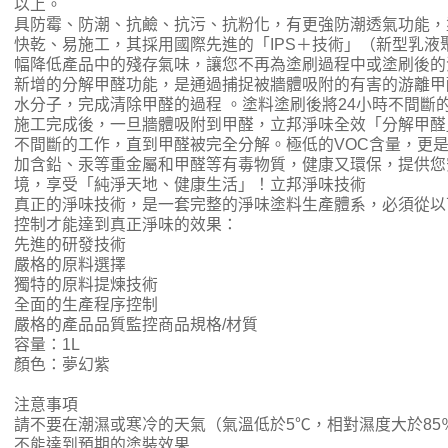
以上。
具防霉、防潮、抗鹼、抗污、抗粉化，有更強防潮透氣功能，
快乾、易施工，其採用國際先進的「IPS＋技術」（新型乳液
幅降低產品中的殘存氣味，讓您不再為塗刷過程中或塗刷後的
新增的分解甲醛功能，是通過捕捉被牆體吸附的有害的游離甲
水分子，完成清除甲醛的過程 。塗料塗刷後將24小時不間斷
施工完成後，一旦牆體吸附到甲醛，立邦淨味全效「分解甲醛」
不間斷的工作，直到甲醛被完全分解。極低的VOC含量，更
加含鉛、汞等重金屬和甲醛等有毒物質，健康又環保，提供您
境，享受「純淨天地、健康生活」！立邦淨味技術
真正的淨味技術，是一套完整的淨味塗料生產體系，必須從以
控制才能達到真正淨味的效果：
先進的研發技術
嚴格的原料選擇
獨特的原料提煉技術
全面的生產程序控制
嚴格的產品品質監控商品規格/材質
容量：1L
顏色：夢幻紫
注意事項
請不要在潮濕或寒冷的天氣（氣溫低於5℃，相對濕度大於85
不能達到預期的塗裝效果