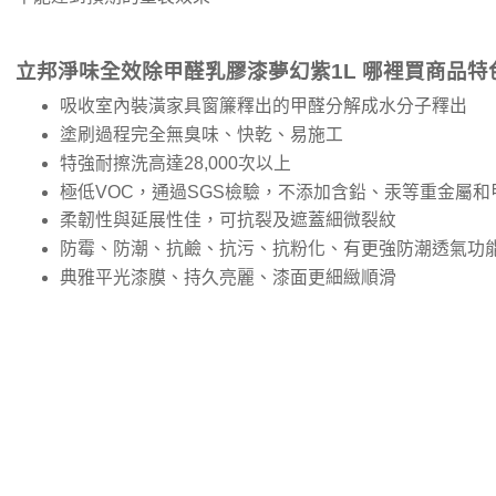
立邦淨味全效除甲醛乳膠漆夢幻紫1L 哪裡買商品特
吸收室內裝潢家具窗簾釋出的甲醛分解成水分子釋出
塗刷過程完全無臭味、快乾、易施工
特強耐擦洗高達28,000次以上
極低VOC，通過SGS檢驗，不添加含鉛、汞等重金屬
柔韌性與延展性佳，可抗裂及遮蓋細微裂紋
防霉、防潮、抗鹼、抗污、抗粉化、有更強防潮透氣功
典雅平光漆膜、持久亮麗、漆面更細緻順滑