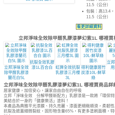
11.5（公分）
包裝：高13.4，
11.5（公分）
看更詳細資料
立邦淨味全效除甲醛乳膠漆夢幻紫1L 哪裡
抗裂全效乳膠
立邦
立邦淨味全效
漆1L百合白
虹牌全效抗裂
得利健康居竹
用
除甲醛乳膠漆
乳膠漆三月櫻
炭漆10L-鮮草
蘭花白5L
3L
綠
立邦淨味全效除甲醛乳膠漆夢幻紫1L 哪裡買商品詳
居家健康，加倍安心，讓家自由自在的呼吸
立邦「淨味全效 分解甲醛新配方」乳膠漆是一款將「環保特
美結合於一身的「健康樂活」塗料！
本產品為典雅平光漆膜、持久亮麗、漆面更細緻順滑，柔韌性與
抗裂及遮蓋細微裂紋，固形物含量65%，有更多塗刷面積，特強耐