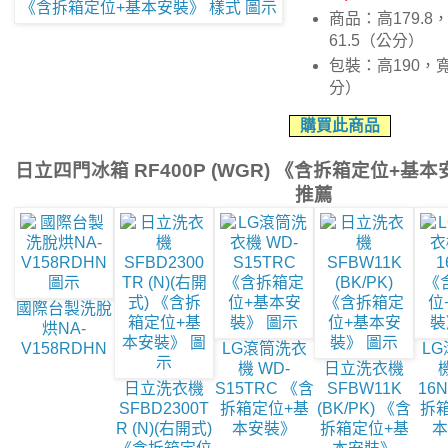
商品：高179.8
61.5（公分）
包裝：高190，寬
分）
購買此商品
日立四門冰箱 RF400P (WGR) 《含拆箱定位+基
推薦
國際台製洗脫
烘NA-
V158RDHN
LG滾筒洗衣
L
機 WD-
日立洗衣機
日立洗衣機
S15TRC 《含
SFBW11K
16
SFBD2300T
拆箱定位+基
(BK/PK) 《含
拆
R (N)(右開式)
本安裝》
拆箱定位+基
本