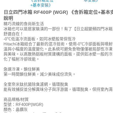
《含拆箱定位
本安裝》
+基本安裝》
日立四門冰箱 RF400P (WGR) 《含拆箱定位+基
說明
精巧流線的食尚新生活
冰箱也可以是居家裝潢的一部份！有了【日立超變頻四門冰箱
舒適自在！
-0℃低溫冷流面板，如同冰壁般常保恆冷
Hitachi冰箱結合了最新的混冷技術，使用-0℃冷卻面板與
溫與小幅度的溫度變化。此系統可避免食物僅僅被局部性冷凍
與美味。以高散熱鋁板材質建構的面板，提供如冰壁一般的冷
化了幅射冷卻效能。
急速冷凍，鎖住鮮美
第一時間鎖住鮮美，減少美味成份流失。
全室奈米鈦抗菌除臭濾網，循環脫臭
能有效捕捉並分解異味分子與浮游菌，循環脫臭，保持室內清
商品規格/材質
型號：RF400P(WGR)
顏色：晶鑽灰