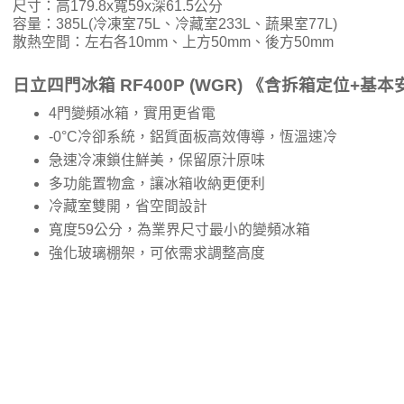
尺寸：高179.8x寬59x深61.5公分
容量：385L(冷凍室75L、冷藏室233L、蔬果室77L)
散熱空間：左右各10mm、上方50mm、後方50mm
日立四門冰箱 RF400P (WGR) 《含拆箱定位+基
4門變頻冰箱，實用更省電
-0°C冷卻系統，鋁質面板高效傳導，恆溫速冷
急速冷凍鎖住鮮美，保留原汁原味
多功能置物盒，讓冰箱收納更便利
冷藏室雙開，省空間設計
寬度59公分，為業界尺寸最小的變頻冰箱
強化玻璃棚架，可依需求調整高度