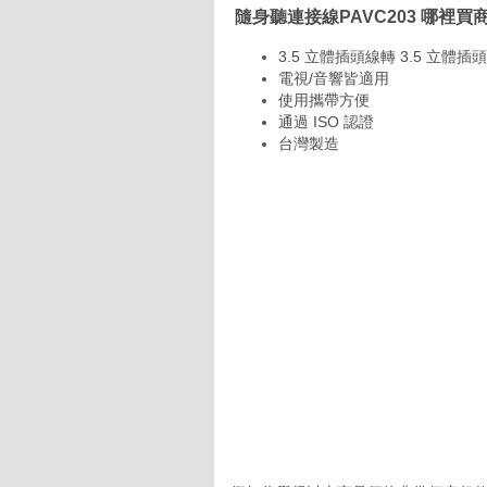
隨身聽連接線PAVC203 哪裡買
3.5 立體插頭線轉 3.5 立體插
電視/音響皆適用
使用攜帶方便
通過 ISO 認證
台灣製造