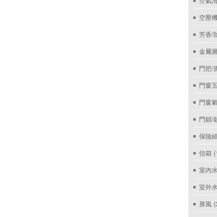
空氣
空壓機
芳香/
金屬層
門把/
門窗
門窗
門鎖/
保險絲
信箱
(
室內
室外
屏風
(