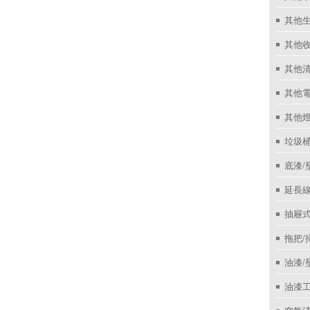
其他
其他收
其他
其他
其他
垃圾桶
底漆/
延長線
抽屜
拖把/
油漆/
油漆