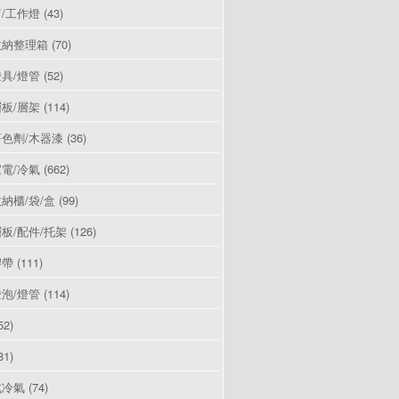
/工作燈
(43)
收納整理箱
(70)
具/燈管
(52)
板/層架
(114)
色劑/木器漆
(36)
電/冷氣
(662)
納櫃/袋/盒
(99)
板/配件/托架
(126)
膠帶
(111)
泡/燈管
(114)
52)
81)
式冷氣
(74)