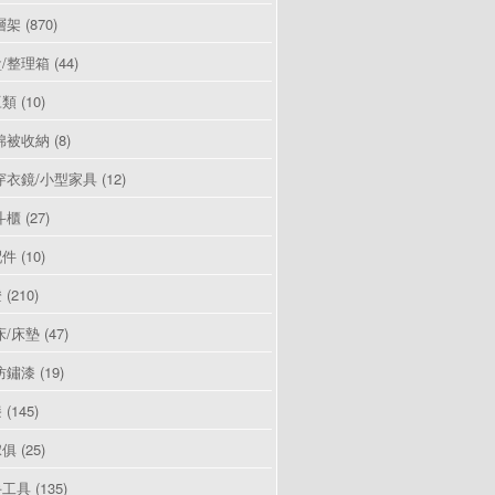
層架
(870)
/整理箱
(44)
豆類
(10)
棉被收納
(8)
穿衣鏡/小型家具
(12)
斗櫃
(27)
配件
(10)
燈
(210)
床/床墊
(47)
防鏽漆
(19)
漆
(145)
傢俱
(25)
手工具
(135)