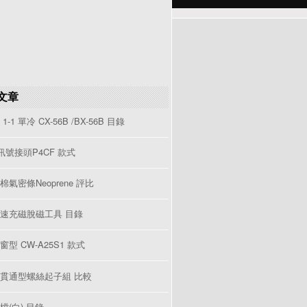
文章
1-1 單冷 CX-56B /BX-56B 目錄
V訊號接頭P4CF 款式
棉氣密條Neoprene 評比
速充磁脫磁工具 目錄
型 CW-A25S1 款式
貫通型螺絲起子組 比較
檔(白) 目錄