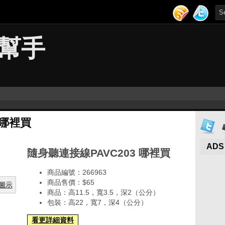
幫手
 哪裡買
ADS
隨身聽連接線PAVC203 哪裡買
商品編號：266963
商品售價：$65
商品：高11.5，寬3.5，深2（公分）
包裝：高22，寬7，深4（公分）
看更詳細資料