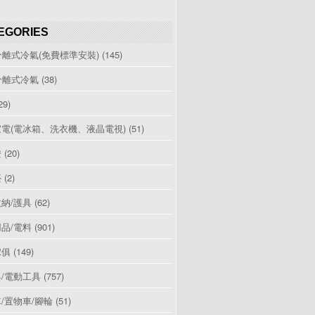
EGORIES
分離式冷氣(免費標準安裝)
(145)
分離式冷氣
(38)
29)
電(電冰箱、洗衣機、液晶電視)
(51)
燈
(20)
檯
(2)
納/護具
(62)
品/電料
(901)
傢俱
(149)
/電動工具
(757)
/置物車/腳輪
(51)