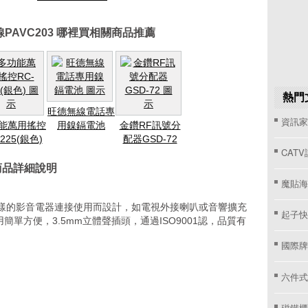
PAVC203 哪裡買相關商品推薦
熱門
旺德無線電話專
資訊家 
能萬用搖控
用鎳鎘電池
金鑽RF訊號分
-225(銀色)
配器GSD-72
CAT
買商品詳細說明
魔貼海
式各樣的影音電器連接使用而設計，如電視外接喇叭或音響擴充
起子快
單方便，3.5mm立體聲插頭，通過ISO9001認，品質有
國際牌窗
六件式
磁鐵櫃