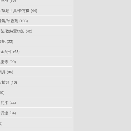
清淨機
(16)
/氣動工具/發電機
(44)
除濕/除蟲劑
(103)
架/收納置物架
(42)
握把
(33)
五金配件
(63)
氣密條
(20)
鎖具
(86)
/插頭
(16)
10)
水泥漆
(44)
水泥漆
(34)
3)