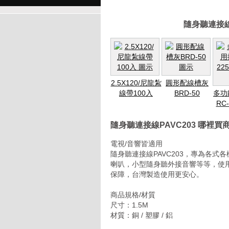
隨身聽連接線
2.5X120/尼龍紮
圓形配線槽灰
線帶100入
BRD-50
多功
RC
隨身聽連接線PAVC203 哪裡
電視/音響皆適用
隨身聽連接線PAVC203，專為各
喇叭，小型隨身聽外接音響等等，使用簡
保障，台灣製造使用更安心。
商品規格/材質
尺寸：1.5M
材質：銅 / 塑膠 / 鋁