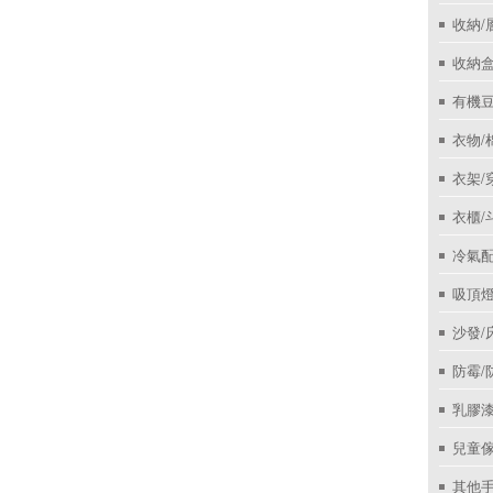
收納/
收納盒
有機
衣物/
衣架/
衣櫃/
冷氣
吸頂
沙發/
防霉/
乳膠
兒童
其他