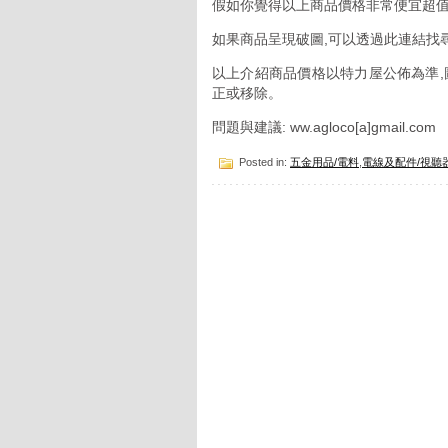
假如你覺得以上商品價格非常便宜超值
如果商品呈現破圖,可以透過此連結找
以上介紹商品價格以特力屋公佈為準,
正或移除。
問題與建議: ww.agloco[a]gmail.com
Posted in:
五金用品/電料
,
電線及配件/視聽