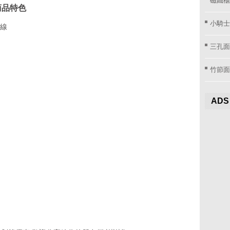
商品特色
小騎士
頭線
三孔面
竹節面
ADS