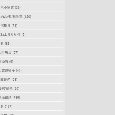
生活小家電
(36)
納盒/架/購物車
(120)
清潔用具
(74)
電動工具及配件
(6)
燈具
(83)
/垃圾袋
(57)
壁癌漆
(9)
/電纜輪座
(41)
式收納箱
(58)
掃把/黏把
(95)
壁面修繕
(789)
工具
(137)