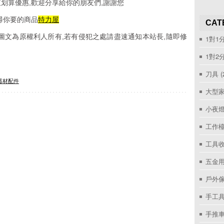
划算優惠,歡迎分享給你的朋友們,謝謝您
尋你要的商品
特力屋
CAT
圖文為原權利人所有,若有侵犯之處請盡速通知本站長,隨即修
1對1
1對2
刀具
(
器材配件
大型家
小夜
工作
工具收
五金用
戶外
手工具
手推車