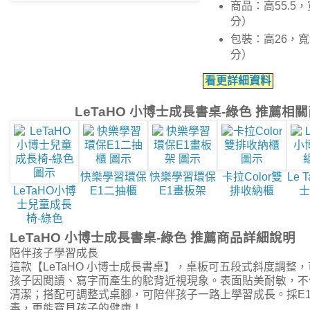
商品：高55.5，
分）
包裝：高26，寬
分）
看更詳細資料
LeTaHO 小博士成長書桌-綠色 推薦相
快樂學習環保
快樂學習環保
卡拉Color雙
Le 
LeTaHO小博
E1二抽櫃
E1畫板架
排收納櫃
士
士兒童成長
椅-綠色
LeTaHO 小博士成長書桌-綠色 推薦商品詳細說明
陪伴孩子學習成長
這款【LeTaHO 小博士成長書桌】，桌板可五段式斜度調整
孩子因閱讀、寫字而產生的駝背近視現象。表面貼美耐敏，不
清潔；搭配可調整式桌腳，可陪伴孩子一路上學習成長。採E
毒，更能寶貝孩子的健康！