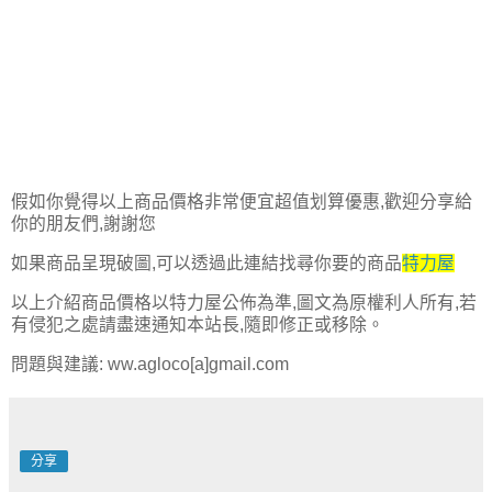
假如你覺得以上商品價格非常便宜超值划算優惠,歡迎分享給
你的朋友們,謝謝您
如果商品呈現破圖,可以透過此連結找尋你要的商品
特力屋
以上介紹商品價格以特力屋公佈為準,圖文為原權利人所有,若
有侵犯之處請盡速通知本站長,隨即修正或移除。
問題與建議: ww.agloco[a]gmail.com
分享