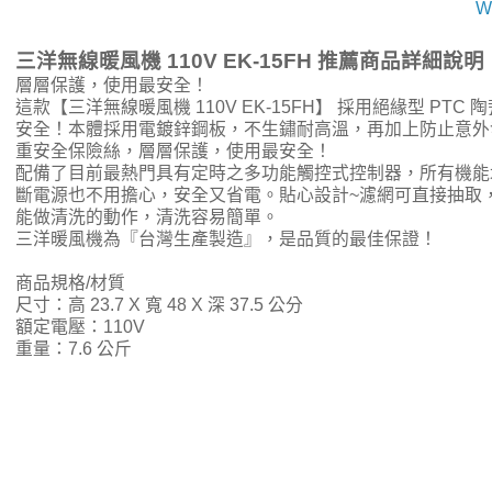
W
三洋無線暖風機 110V EK-15FH 推薦商品詳細說明
層層保護，使用最安全！
這款【三洋無線暖風機 110V EK-15FH】 採用絕緣型 PT
安全！本體採用電鍍鋅鋼板，不生鏽耐高溫，再加上防止意外
重安全保險絲，層層保護，使用最安全！
配備了目前最熱門具有定時之多功能觸控式控制器，所有機能
斷電源也不用擔心，安全又省電。貼心設計~濾網可直接抽取
能做清洗的動作，清洗容易簡單。
三洋暖風機為『台灣生產製造』，是品質的最佳保證！
商品規格/材質
尺寸：高 23.7 X 寬 48 X 深 37.5 公分
額定電壓：110V
重量：7.6 公斤