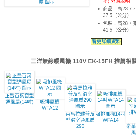
率) 分期說明
商品：高23.7
37.5（公分）
包裝：高28，寬
41.5（公分）
看更詳細資料
三洋無線暖風機 110V EK-15FH 推薦
正豐百葉窗型
通風扇(14吋)
吸排風機
WFA12
喜馬拉雅普及
吸排風機14吋
型浴室通風扇
WFA14
290
豪華
風