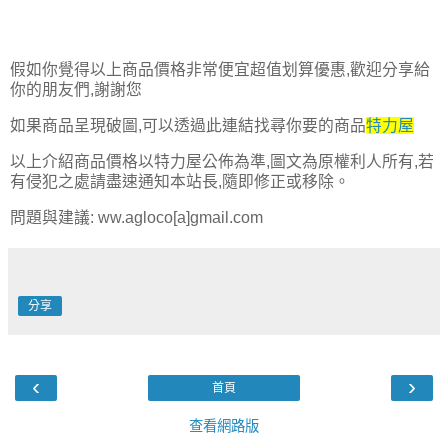
假如你覺得以上商品價格非常便宜超值划算優惠,歡迎分享給
你的朋友們,謝謝您
如果商品呈現破圖,可以透過此連結找尋你要的商品
特力屋
以上介紹商品價格以特力屋公佈為準,圖文為原權利人所有,若
有侵犯之處請盡速通知本站長,隨即修正或移除。
問題與建議: ww.agloco[a]gmail.com
分享
‹
›
首頁
查看網路版