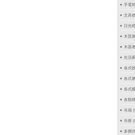
手電筒
文具
日光燈
木質層
木器著
生活家
各式收
各式層
各式
各類燈
吊扇
(
吊燈
(
多聯