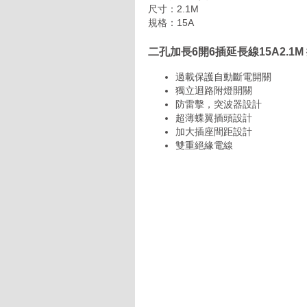
尺寸：2.1M
規格：15A
二孔加長6開6插延長線15A2.1
過載保護自動斷電開關
獨立迴路附燈開關
防雷擊，突波器設計
超薄蝶翼插頭設計
加大插座間距設計
雙重絕緣電線