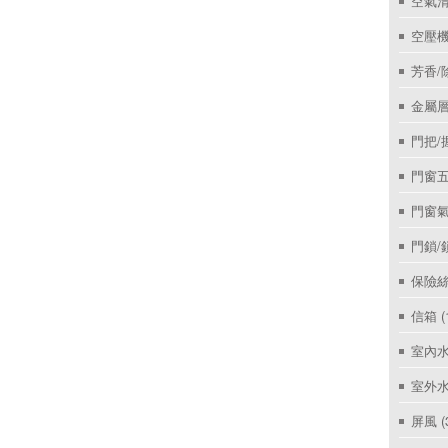
空氣
空壓機
芳香/
金屬層
門把/
門窗
門窗
門鎖/
保險絲
信箱
(
室內
室外
屏風
(