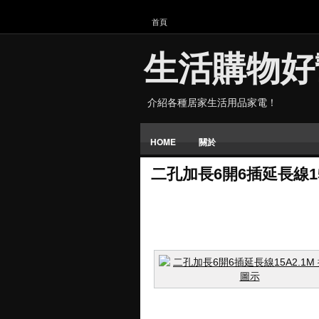
首頁
生活購物好
介紹各種居家生活用品家電！
HOME
關於
二孔加長6開6插延長線15