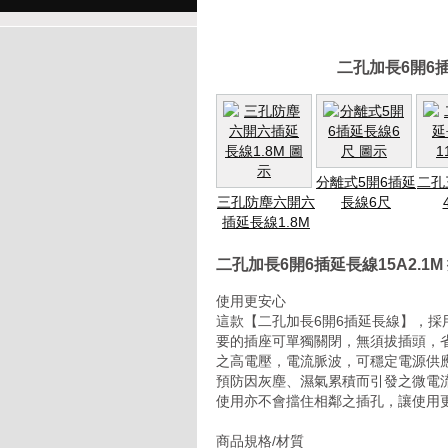
二孔加長6開6插
分離式5開6插延
二孔
三孔防塵六開六
長線6尺
插延長線1.8M
二孔加長6開6插延長線15A2.1
使用更安心
這款【二孔加長6開6插延長線】，
要的插座可單獨關閉，無須拔插頭，
之高電壓，電流脈波，可穩定電源供
預防因灰塵、濕氣累積而引發之微電
使用亦不會擋住相鄰之插孔，讓使用
商品規格/材質