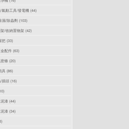
清淨機
(16)
/氣動工具/發電機
(44)
除濕/除蟲劑
(103)
架/收納置物架
(42)
握把
(33)
五金配件
(63)
氣密條
(20)
鎖具
(86)
/插頭
(16)
10)
水泥漆
(44)
水泥漆
(34)
3)