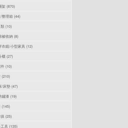
層架
(870)
/整理箱
(44)
豆類
(10)
棉被收納
(8)
穿衣鏡/小型家具
(12)
斗櫃
(27)
配件
(10)
燈
(210)
床/床墊
(47)
防鏽漆
(19)
漆
(145)
傢俱
(25)
手工具
(135)