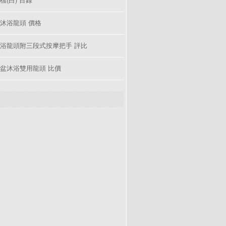
沐浴龍頭 價格
浴龍頭附三段式按摩把手 評比
盆沐浴雙用龍頭 比價