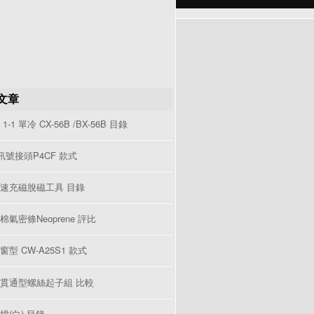
文章
1-1 單冷 CX-56B /BX-56B 目錄
V訊號接頭P4CF 款式
速充磁脫磁工具 目錄
棉氣密條Neoprene 評比
型 CW-A25S1 款式
貫通型螺絲起子組 比較
檔(白) 目錄