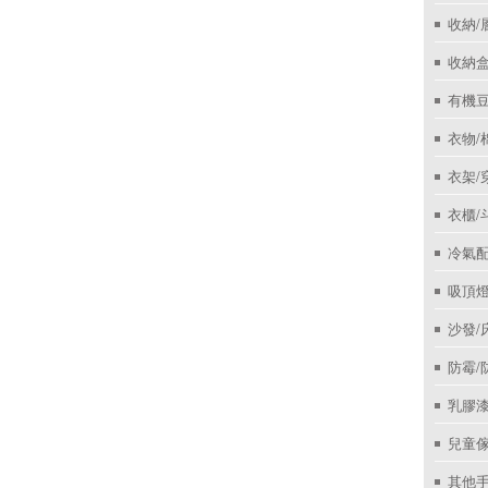
收納/
收納盒
有機
衣物/
衣架/
衣櫃/
冷氣
吸頂
沙發/
防霉/
乳膠
兒童
其他