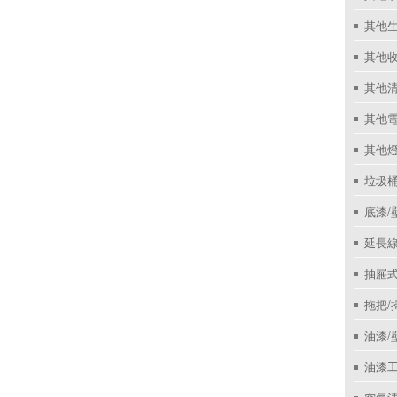
其他
其他收
其他
其他
其他
垃圾桶
底漆/
延長線
抽屜
拖把/
油漆/
油漆