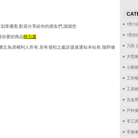
CAT
1對1
划算優惠,歡迎分享給你的朋友們,謝謝您
1對2
尋你要的商品
特力屋
刀具
(
圖文為原權利人所有,若有侵犯之處請盡速通知本站長,隨即修
大型家
小夜
工作
工具收
五金用
戶外
手工具
手推車