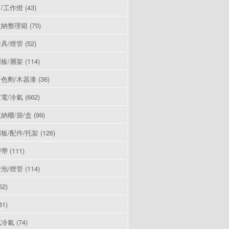
/工作燈
(43)
收納整理箱
(70)
具/燈管
(52)
板/層架
(114)
色劑/木器漆
(36)
電/冷氣
(662)
納櫃/袋/盒
(99)
板/配件/托架
(126)
膠帶
(111)
泡/燈管
(114)
52)
81)
式冷氣
(74)