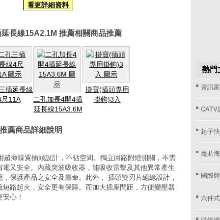
看更詳細資料
延長線15A2.1M 推薦相關商品推薦
熱門
資訊家 
三插延長線
掛寶(插頭專用
4尺11A
二孔加長4開4插
掛鉤)3入
CAT
延長線15A3.6M
M 推薦商品詳細說明
起子快
魔貼海
採用超薄蝶翼插頭設計，不佔空間。獨立回路附燈開關，不需
省電又安全。內藏突波吸收器，能吸收雷擊及其他異常產生
國際牌窗
應，保護產品之安全及壽命。此外， 插頭雙刃片絕緣設計，
流短路起火，安全更有保障。而加大插座間距，方便變壓器
六件式
更安心！
磁鐵櫃