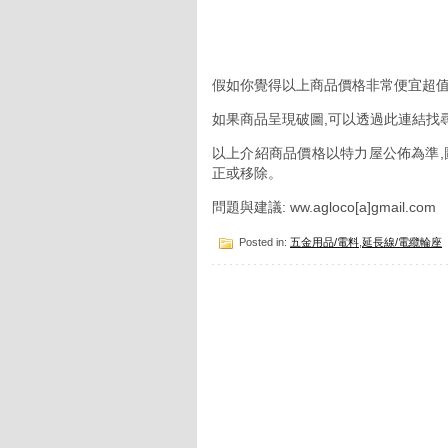
假如你覺得以上商品價格非常便宜超值
如果商品呈現破圖,可以透過此連結找
以上介紹商品價格以特力屋公佈為準,
正或移除。
問題與建議: ww.agloco[a]gmail.com
Posted in:
五金用品/電料
,
延長線/電纜輪座