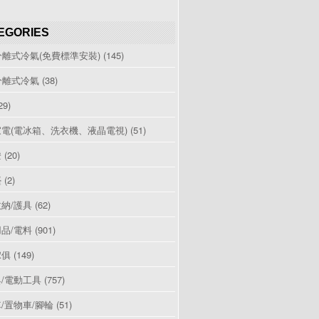
EGORIES
分離式冷氣(免費標準安裝)
(145)
分離式冷氣
(38)
29)
電(電冰箱、洗衣機、液晶電視)
(51)
燈
(20)
檯
(2)
納/護具
(62)
品/電料
(901)
傢俱
(149)
/電動工具
(757)
/置物車/腳輪
(51)