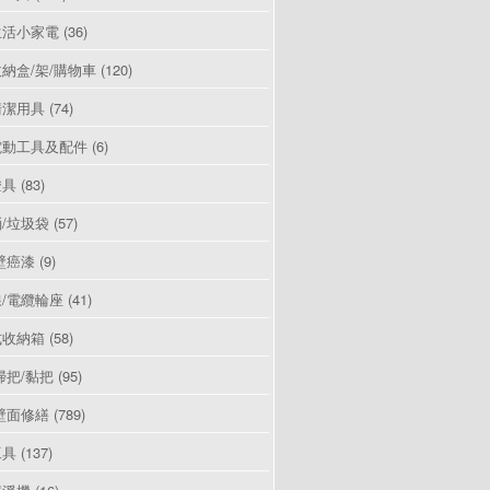
生活小家電
(36)
納盒/架/購物車
(120)
清潔用具
(74)
電動工具及配件
(6)
燈具
(83)
/垃圾袋
(57)
壁癌漆
(9)
/電纜輪座
(41)
式收納箱
(58)
掃把/黏把
(95)
壁面修繕
(789)
工具
(137)