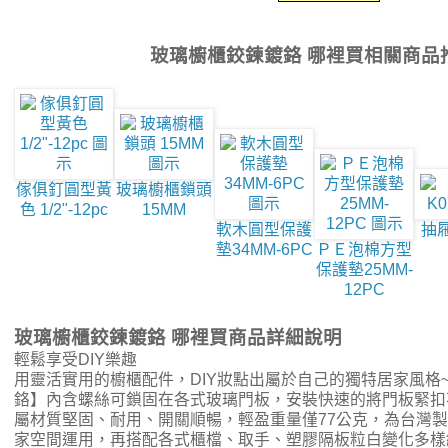
玻璃櫥櫃鉸鍊鍍鉻 哪裡買相關商品
傢俱釘圓型黃
玻璃櫥櫃鎖頭
色 1/2"-12pc
15MM
軟木圓型保護
抽屜
墊34MM-6PC
ＰＥ泡棉方型
保護墊25MM-
12PC
玻璃櫥櫃鉸鍊鍍鉻 哪裡買商品詳細說明
輕鬆享受DIY樂趣
用靈活實用的櫥櫃配件，DIY妝點出屬於自己的獨特居家風格
鉻】內含螺絲可鎖固在各式玻璃門板，安裝快速的將門板緊扣
屬材質堅固、耐用、開關順暢，輕盈重量僅77公克，為台灣
家空間運用，再搭配各式櫃檔、取手、塑膠隔板粒白變化多樣