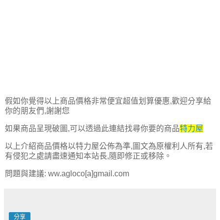
假如你覺得以上商品價格非常便宜超值划算優惠,歡迎分享給
你的朋友們,謝謝您
如果商品呈現破圖,可以透過此連結找尋你要的商品
特力屋
以上介紹商品價格以特力屋公佈為準,圖文為原權利人所有,若
有侵犯之處請盡速通知本站長,隨即修正或移除。
問題與建議: ww.agloco[a]gmail.com
分享