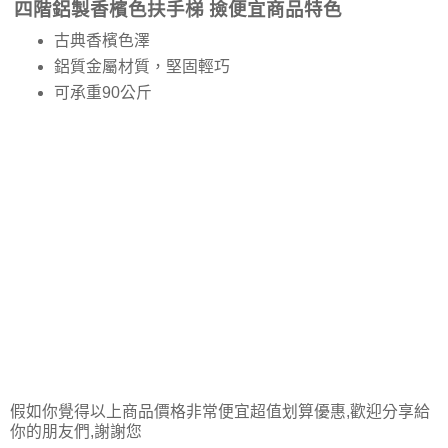
四階鋁製香檳色扶手梯 撿便宜商品特色
古典香檳色澤
鋁質金屬材質，堅固輕巧
可承重90公斤
假如你覺得以上商品價格非常便宜超值划算優惠,歡迎分享給
你的朋友們,謝謝您