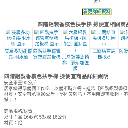
分）
看更詳細資料
四階鋁製香檳色扶手梯 撿便宜相關商
雙層多功能椅
四階扶手鐵管
二關結直馬
防滑
凳-附水桶
寬塑膠踏板梯
六層鋁製馬椅
梯-5尺
梯 - 腳架加強
版
四階鋁製香檳色扶手梯 撿便宜商品詳細說明
安全承重90公斤
居家總得準備個工作梯，以備不時之需。這款【四階鋁製香檳
材質，安全可承重90公斤，堅固又輕巧，不用時即可收起，
幫手！
商品規格/材質
尺寸：高 164x寬 53x深 16公分
材質：鋁