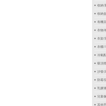
收納/
收納盒
有機
衣物/
衣架/
衣櫃/
冷氣
吸頂
沙發/
防霉/
乳膠
兒童
其他