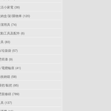
生活小家電
(36)
納盒/架/購物車
(120)
清潔用具
(74)
電動工具及配件
(6)
燈具
(83)
/垃圾袋
(57)
壁癌漆
(9)
/電纜輪座
(41)
式收納箱
(58)
掃把/黏把
(95)
壁面修繕
(789)
工具
(137)