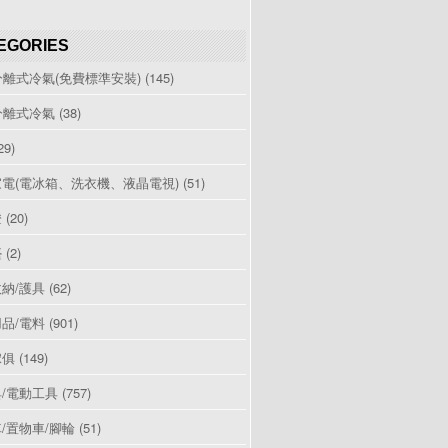
EGORIES
分離式冷氣(免費標準安裝)
(145)
分離式冷氣
(38)
29)
電(電冰箱、洗衣機、液晶電視)
(51)
燈
(20)
檯
(2)
納/護具
(62)
品/電料
(901)
傢俱
(149)
/電動工具
(757)
/置物車/腳輪
(51)