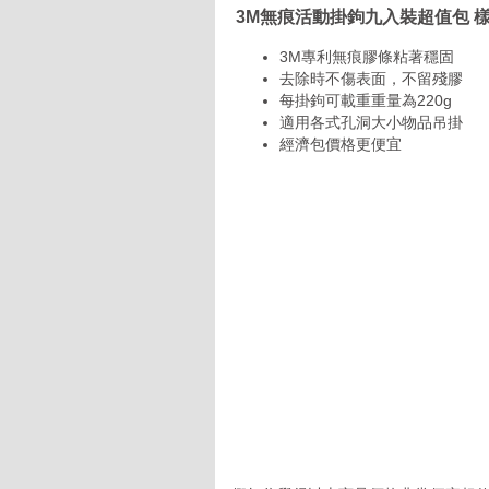
3M無痕活動掛鉤九入裝超值包 
3M專利無痕膠條粘著穩固
去除時不傷表面，不留殘膠
每掛鉤可載重重量為220g
適用各式孔洞大小物品吊掛
經濟包價格更便宜