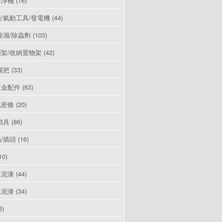
清淨機
(16)
/氣動工具/發電機
(44)
除濕/除蟲劑
(103)
架/收納置物架
(42)
握把
(33)
五金配件
(63)
氣密條
(20)
鎖具
(86)
/插頭
(16)
10)
水泥漆
(44)
水泥漆
(34)
3)