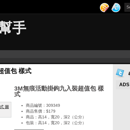
幫手
超值包 樣式
ADS
3M無痕活動掛鉤九入裝超值包 樣
式
商品編號：309349
商品售價：$179
商品：高14，寬20，深2（公分）
包裝：高14，寬20，深2（公分）