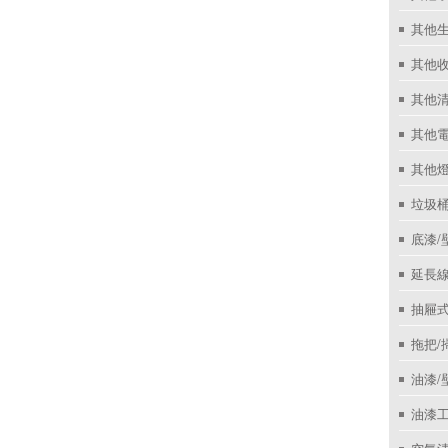
其他
其他收
其他
其他
其他
垃圾桶
底漆/
延長線
抽屜
拖把/
油漆/
油漆