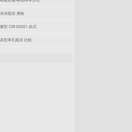
沐浴龍頭 價格
型 CW-A25S1 款式
高型單孔龍頭 比較