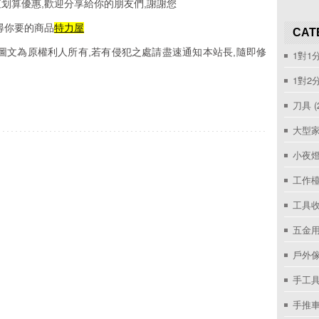
划算優惠,歡迎分享給你的朋友們,謝謝您
尋你要的商品
特力屋
CAT
圖文為原權利人所有,若有侵犯之處請盡速通知本站長,隨即修
1對1
1對2
刀具
(
大型家
小夜
工作
工具收
五金用
戶外
手工具
手推車