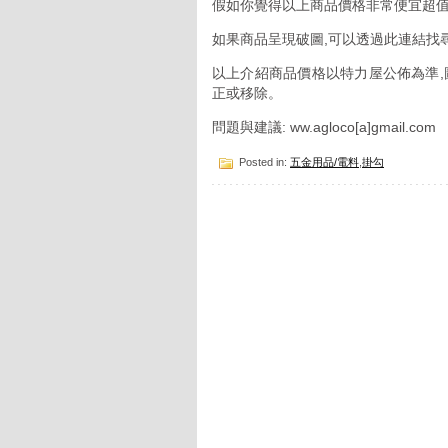
假如你覺得以上商品價格非常便宜超值
如果商品呈現破圖,可以透過此連結找
以上介紹商品價格以特力屋公佈為準,
正或移除。
問題與建議: ww.agloco[a]gmail.com
Posted in:
五金用品/電料
,
掛勾