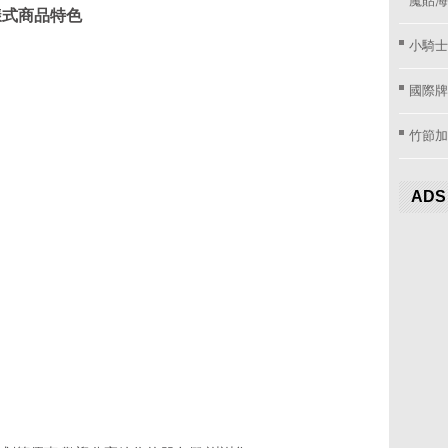
樣式商品特色
小騎士
國際牌窗
竹節加
ADS