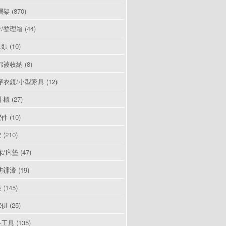
層架
(870)
/整理箱
(44)
豆類
(10)
棉被收納
(8)
穿衣鏡/小型家具
(12)
斗櫃
(27)
配件
(10)
燈
(210)
床/床墊
(47)
防鏽漆
(19)
漆
(145)
傢俱
(25)
手工具
(135)