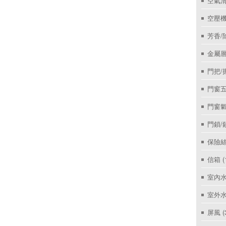
空氣
空壓機
芳香/
金屬層
門把/
門窗
門窗
門鎖/
保險絲
信箱
(
室內
室外
屏風
(