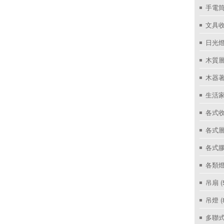
手電筒
文具
日光燈
木質層
木器著
生活家
各式收
各式層
各式
各類燈
吊扇
(
吊燈
(
多聯