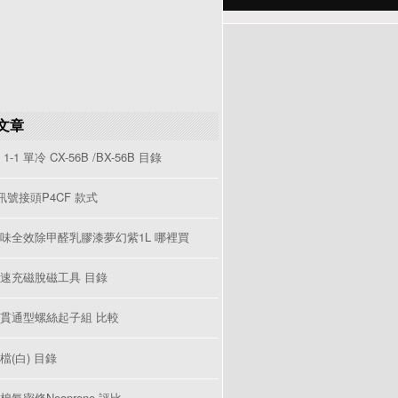
文章
1-1 單冷 CX-56B /BX-56B 目錄
V訊號接頭P4CF 款式
味全效除甲醛乳膠漆夢幻紫1L 哪裡買
速充磁脫磁工具 目錄
貫通型螺絲起子組 比較
檔(白) 目錄
棉氣密條Neoprene 評比