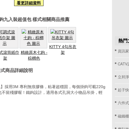
看更詳細資料
掛鉤九入裝超值包 樣式相關商品推薦
熱門
KITTY 4勾吊衣
資訊家 
式滾筒紙巾
精緻原木七鉤 -
架
架
棕櫚色
CAT
樣式商品詳細說明
立邦淨
】採用3M 專利無痕膠條，粘著超穩固，每個掛鉤可載220g
起子快
也不留殘膠喔！鐵鉤設計，適用各式孔洞大小物品吊掛，輕
六件式
磁鐵櫃
魔貼海