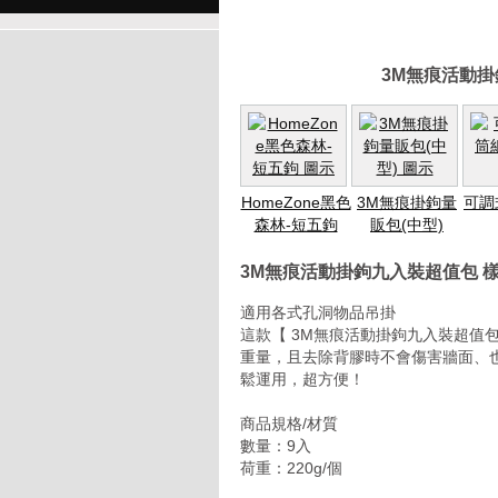
3M無痕活動
HomeZone黑色
3M無痕掛鉤量
可調
森林-短五鉤
販包(中型)
3M無痕活動掛鉤九入裝超值包 
適用各式孔洞物品吊掛
這款【 3M無痕活動掛鉤九入裝超值包
重量，且去除背膠時不會傷害牆面、
鬆運用，超方便！
商品規格/材質
數量：9入
荷重：220g/個