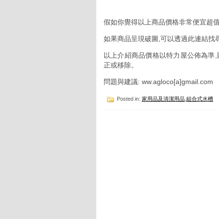
假如你覺得以上商品價格非常便宜超值
如果商品呈現破圖,可以透過此連結找
以上介紹商品價格以特力屋公佈為準,
正或移除。
問題與建議: ww.agloco[a]gmail.com
Posted in:
家用品及清潔用品
,
組合式水槽