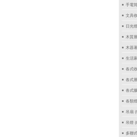
手電筒
文具
日光燈
木質層
木器著
生活家
各式收
各式層
各式
各類燈
吊扇
(
吊燈
(
多聯