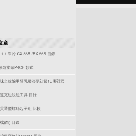
文章
1-1 單冷 CX-56B /BX-56B 目錄
V訊號接頭P4CF 款式
味全效除甲醛乳膠漆夢幻紫1L 哪裡買
速充磁脫磁工具 目錄
貫通型螺絲起子組 比較
檔(白) 目錄
棉氣密條Neoprene 評比