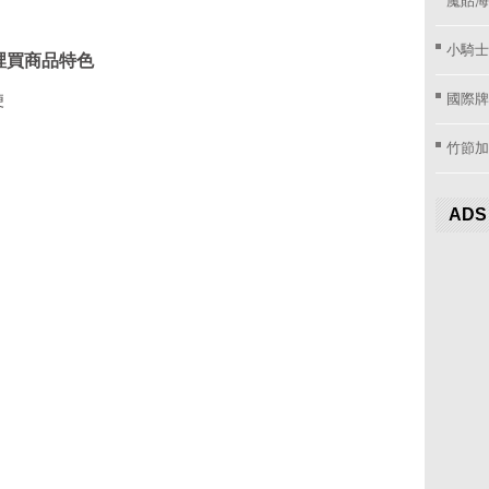
小騎士
裡買商品特色
國際牌窗
便
竹節加
ADS