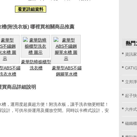
看更詳細資料
槽(附洗衣板) 哪裡買相關商品推薦
熱門
資訊家 
豪華防蟑櫥櫃型
CAT
型ABS不鏽
洗衣槽
豪華型ABS不鏽
洗衣水槽
鋼腳單水槽
立邦淨
哪裡買商品詳細說明
起子快
水槽，運用度超廣超方便！附洗衣板，讓手洗衣物更輕鬆！
六件式
桿設計，可供吊掛運用及擺放空間。同時以卡榫式設計，安
磁鐵櫃
魔貼海