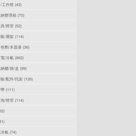
/工作燈
(43)
收納整理箱
(70)
具/燈管
(52)
板/層架
(114)
色劑/木器漆
(36)
電/冷氣
(662)
納櫃/袋/盒
(99)
板/配件/托架
(126)
膠帶
(111)
泡/燈管
(114)
52)
81)
式冷氣
(74)