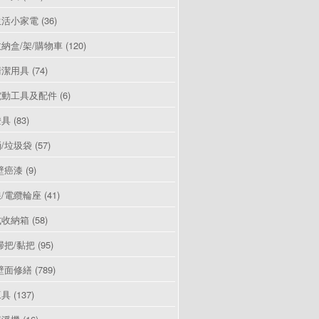
生活小家電
(36)
納盒/架/購物車
(120)
清潔用具
(74)
電動工具及配件
(6)
燈具
(83)
/垃圾袋
(57)
壁癌漆
(9)
/電纜輪座
(41)
式收納箱
(58)
掃把/黏把
(95)
壁面修繕
(789)
工具
(137)