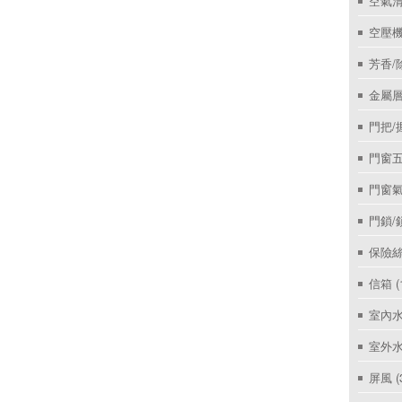
空氣
空壓機
芳香/
金屬層
門把/
門窗
門窗
門鎖/
保險絲
信箱
(
室內
室外
屏風
(