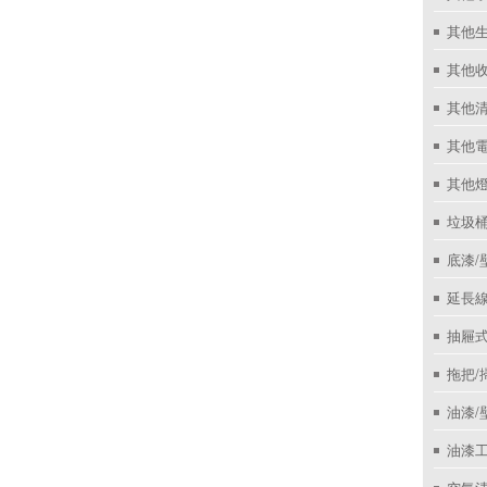
其他
其他收
其他
其他
其他
垃圾桶
底漆/
延長線
抽屜
拖把/
油漆/
油漆