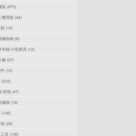
層架
(870)
/整理箱
(44)
豆類
(10)
棉被收納
(8)
穿衣鏡/小型家具
(12)
斗櫃
(27)
配件
(10)
燈
(210)
床/床墊
(47)
防鏽漆
(19)
漆
(145)
傢俱
(25)
手工具
(135)