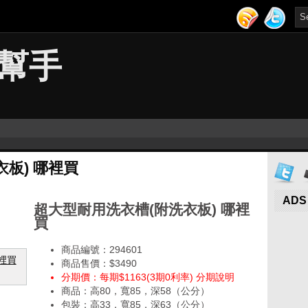
幫手
板) 哪裡買
ADS
超大型耐用洗衣槽(附洗衣板) 哪裡
買
商品編號：294601
商品售價：$3490
分期價：每期$1163(3期0利率) 分期說明
商品：高80，寬85，深58（公分）
包裝：高33，寬85，深63（公分）