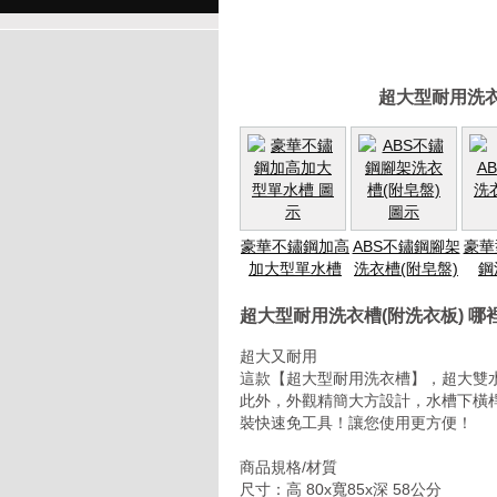
超大型耐用洗衣
豪華不鏽鋼加高
ABS不鏽鋼腳架
豪華
加大型單水槽
洗衣槽(附皂盤)
鋼
超大型耐用洗衣槽(附洗衣板) 
超大又耐用
這款【超大型耐用洗衣槽】，超大雙
此外，外觀精簡大方設計，水槽下橫
裝快速免工具！讓您使用更方便！
商品規格/材質
尺寸：高 80x寬85x深 58公分