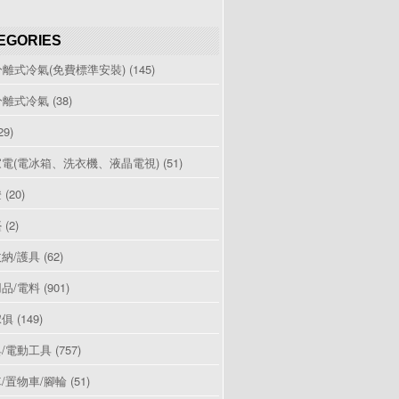
EGORIES
分離式冷氣(免費標準安裝)
(145)
分離式冷氣
(38)
29)
電(電冰箱、洗衣機、液晶電視)
(51)
燈
(20)
檯
(2)
納/護具
(62)
品/電料
(901)
傢俱
(149)
/電動工具
(757)
/置物車/腳輪
(51)