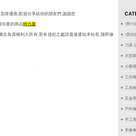
划算優惠,歡迎分享給你的朋友們,謝謝您
CAT
1對1
尋你要的商品
特力屋
1對2
圖文為原權利人所有,若有侵犯之處請盡速通知本站長,隨即修
刀具
(
大型家
小夜
工作
工具收
五金用
戶外
手工具
手推車