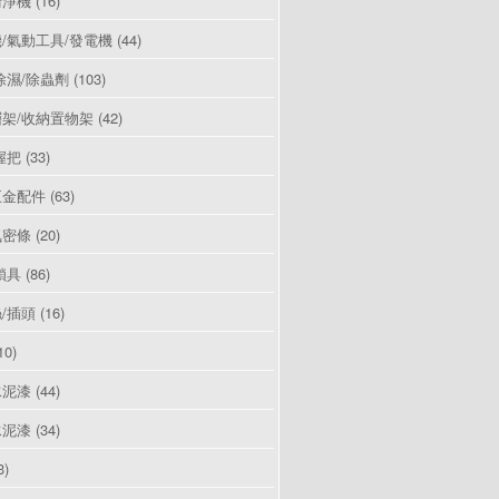
清淨機
(16)
/氣動工具/發電機
(44)
除濕/除蟲劑
(103)
架/收納置物架
(42)
握把
(33)
五金配件
(63)
氣密條
(20)
鎖具
(86)
/插頭
(16)
10)
水泥漆
(44)
水泥漆
(34)
3)