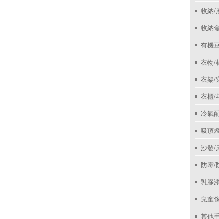
收納/
收納盒
有機
衣物/
衣架/
衣櫃/
冷氣
吸頂
沙發/
防霉/
乳膠
兒童
其他