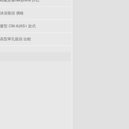
沐浴龍頭 價格
型 CW-A25S1 款式
高型單孔龍頭 比較