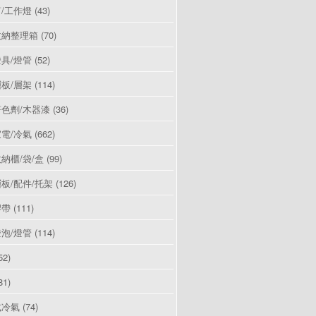
/工作燈
(43)
收納整理箱
(70)
具/燈管
(52)
板/層架
(114)
色劑/木器漆
(36)
電/冷氣
(662)
納櫃/袋/盒
(99)
板/配件/托架
(126)
膠帶
(111)
泡/燈管
(114)
52)
81)
式冷氣
(74)