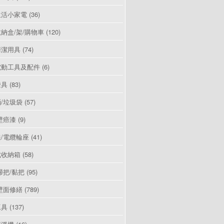
生活小家電
(36)
納盒/架/購物車
(120)
清潔用具
(74)
電動工具及配件
(6)
燈具
(83)
/垃圾袋
(57)
壁癌漆
(9)
/電纜輪座
(41)
式收納箱
(58)
掃把/黏把
(95)
壁面修繕
(789)
工具
(137)