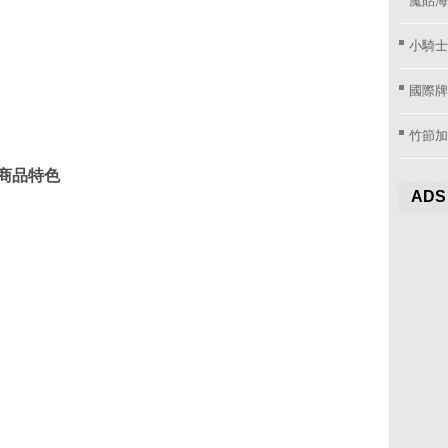
小騎士
國際牌窗
竹節加
式商品特色
ADS