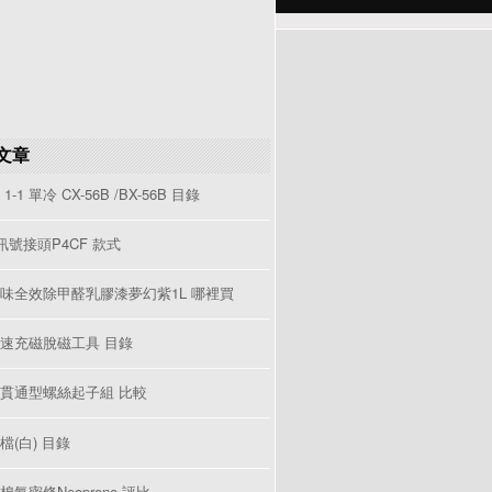
文章
1-1 單冷 CX-56B /BX-56B 目錄
V訊號接頭P4CF 款式
味全效除甲醛乳膠漆夢幻紫1L 哪裡買
速充磁脫磁工具 目錄
貫通型螺絲起子組 比較
檔(白) 目錄
棉氣密條Neoprene 評比