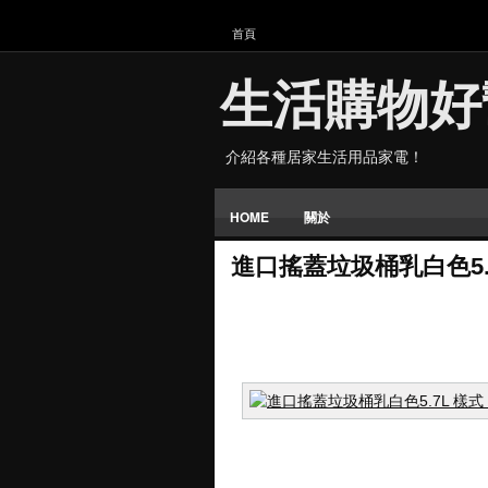
首頁
生活購物好
介紹各種居家生活用品家電！
HOME
關於
進口搖蓋垃圾桶乳白色5.