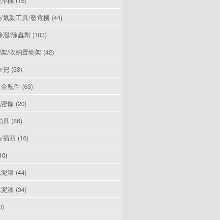
清淨機
(16)
/氣動工具/發電機
(44)
除濕/除蟲劑
(103)
架/收納置物架
(42)
握把
(33)
五金配件
(63)
氣密條
(20)
鎖具
(86)
/插頭
(16)
10)
水泥漆
(44)
水泥漆
(34)
3)