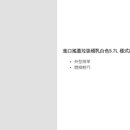
進口搖蓋垃圾桶乳白色5.7L 樣
外型簡單
體積輕巧