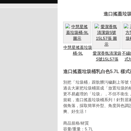
進口搖蓋垃圾
中慧星搖蓋垃圾
桶-9L
愛潔香氛清潔袋
不鏽
S號15L57張
式
進口搖蓋垃圾桶乳白色5.7L 樣
別把「垃圾桶」跟骯髒污穢劃上等號
過去大家把垃圾桶當成「放置垃圾的
更不易處理的「垃圾」，不但不衛生
規範，進口搖蓋垃圾桶系列！針對居
個角落，採取簡單外型、角度與色調
爽、好生活！
商品規格/材質
容量/重量：5.7L