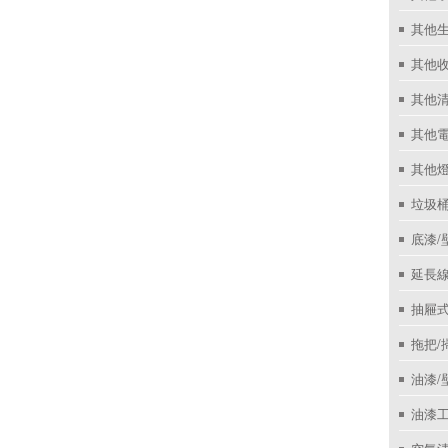
其他
其他收
其他
其他
其他
垃圾桶
底漆/
延長線
抽屜
拖把/
油漆/
油漆