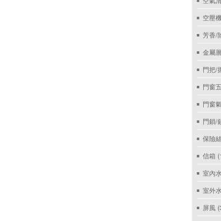
空氣
空壓機
芳香/
金屬層
門把/
門窗
門窗
門鎖/
保險絲
信箱
(
室內
室外
屏風
(