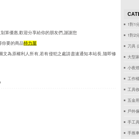
CAT
1對1
划算優惠,歡迎分享給你的朋友們,謝謝您
1對2
尋你要的商品
特力屋
刀具
(
圖文為原權利人所有,若有侵犯之處請盡速通知本站長,隨即修
大型家
小夜
工作
品
工具收
五金用
戶外
手工具
手推車