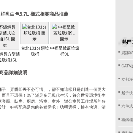
桶乳白色5.7L 樣式相關商品推薦
熱門
台北101分類垃
中福星掀蓋垃圾
資訊家 
鋼長方型踏
圾桶
桶9L
垃圾桶15L
CAT
式商品詳細說明
立邦淨
！
桶子，弄髒即丟不必可惜」，卻不知這樣只是創造一個更大
起子快
，而且不環保！為了滿足多元現代生活，符合世界環境衛生
家客廳、臥房、廚房、浴室、室外，辦公室與工作場所的各
六件式
設計，好搭配滿足您的各種需求！聰明選擇，擁有快適、清
磁鐵櫃
魔貼海