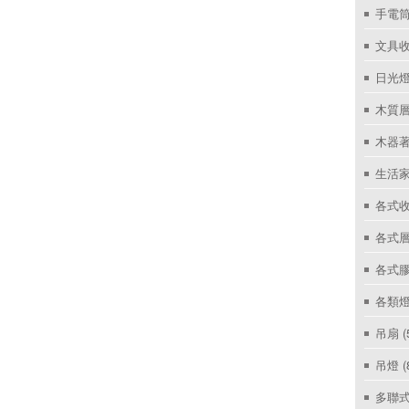
手電筒
文具
日光燈
木質層
木器著
生活家
各式收
各式層
各式
各類燈
吊扇
(
吊燈
(
多聯