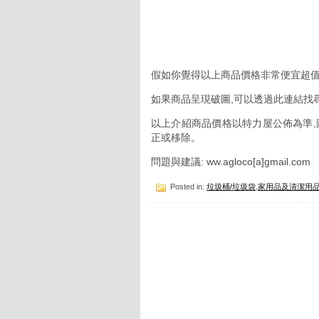
假如你覺得以上商品價格非常便宜超值
如果商品呈現破圖,可以透過此連結找
以上介紹商品價格以特力屋公佈為準,
正或移除。
問題與建議: ww.agloco[a]gmail.com
Posted in:
垃圾桶/垃圾袋
,
家用品及清潔用