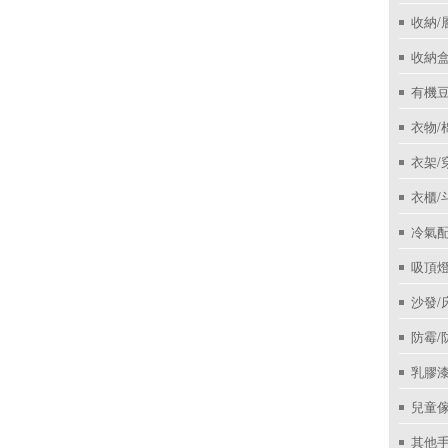
收納/
收納盒
有機
衣物/
衣架/
衣櫃/
冷氣
吸頂
沙發/
防霉/
乳膠
兒童
其他