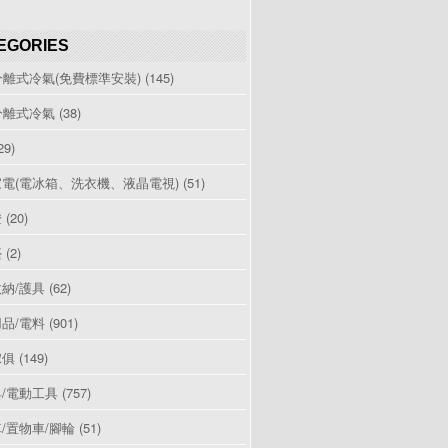
EGORIES
分離式冷氣(免費標準安裝)
(145)
分離式冷氣
(38)
29)
電(電冰箱、洗衣機、液晶電視)
(51)
燈
(20)
檯
(2)
納/護具
(62)
品/電料
(901)
傢俱
(149)
/電動工具
(757)
/置物車/腳輪
(51)