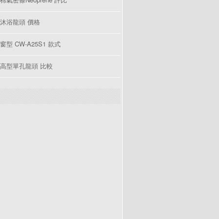
沐浴龍頭 價格
型 CW-A25S1 款式
高型單孔龍頭 比較