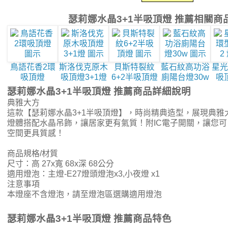
瑟莉娜水晶3+1半吸頂燈 推薦相關商
鳥語花香2環
斯洛伐克原木
貝斯特裂紋
藍石紋高功浴
星光
吸頂燈
吸頂燈3+1燈
6+2半吸頂燈
廁陽台燈30w
吸頂
瑟莉娜水晶3+1半吸頂燈 推薦商品詳細說明
典雅大方
這款【瑟莉娜水晶3+1半吸頂燈】，時尚精典造型，展現典雅
燈體搭配水晶吊飾，讓居家更有氣質！附IC電子開關，讓您
空間更具質感！
商品規格/材質
尺寸：高 27x寬 68x深 68公分
適用燈泡：主燈-E27燈頭燈泡x3,小夜燈 x1
注意事項
本燈座不含燈泡，請至燈泡區選購適用燈泡
瑟莉娜水晶3+1半吸頂燈 推薦商品特色