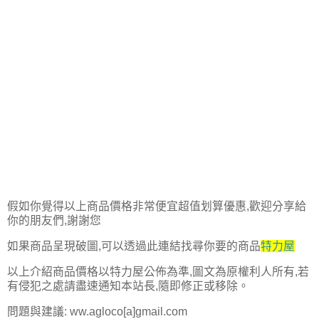
假如你覺得以上商品價格非常便宜超值划算優惠,歡迎分享給
你的朋友們,謝謝您
如果商品呈現破圖,可以透過此連結找尋你要的商品
特力屋
以上介紹商品價格以特力屋公佈為準,圖文為原權利人所有,若
有侵犯之處請盡速通知本站長,隨即修正或移除。
問題與建議: ww.agloco[a]gmail.com