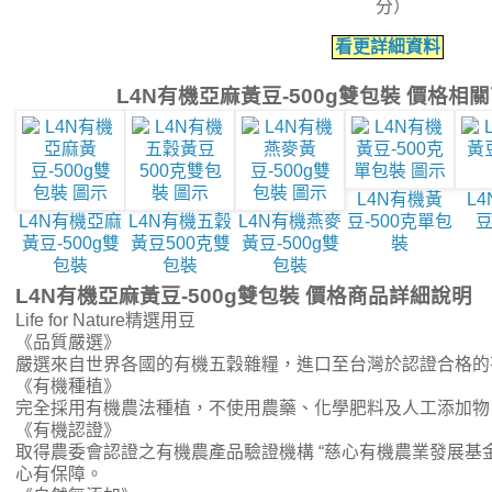
分）
看更詳細資料
L4N有機亞麻黃豆-500g雙包裝 價格相
L4N有機黃
L
L4N有機亞麻
L4N有機五穀
L4N有機燕麥
豆-500克單包
豆
黃豆-500g雙
黃豆500克雙
黃豆-500g雙
裝
包裝
包裝
包裝
L4N有機亞麻黃豆-500g雙包裝 價格商品詳細說明
Life for Nature精選用豆
《品質嚴選》
嚴選來自世界各國的有機五穀雜糧，進口至台灣於認證合格的
《有機種植》
完全採用有機農法種植，不使用農藥、化學肥料及人工添加物
《有機認證》
取得農委會認證之有機農產品驗證機構 “慈心有機農業發展基
心有保障。