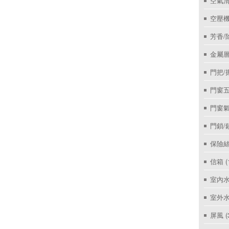
空氣
空壓機
芳香/
金屬層
門把/
門窗
門窗
門鎖/
保險絲
信箱
(
室內
室外
屏風
(