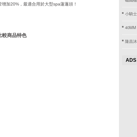
增加20%，最適合用於大型spa蓮蓬頭！
小騎士
40MM
比較商品特色
隆昌沐
ADS