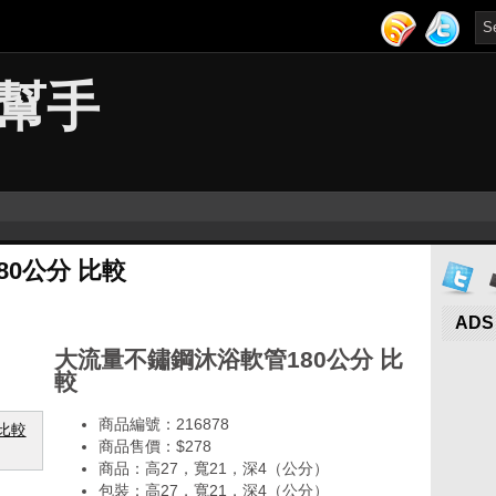
幫手
0公分 比較
ADS
大流量不鏽鋼沐浴軟管180公分 比
較
商品編號：216878
商品售價：$278
商品：高27，寬21，深4（公分）
包裝：高27，寬21，深4（公分）