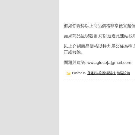
假如你覺得以上商品價格非常便宜超值
如果商品呈現破圖,可以透過此連結找
以上介紹商品價格以特力屋公佈為準,
正或移除。
問題與建議: ww.agloco[a]gmail.com
Posted in:
蓮蓬頭/花灑/淋浴柱
,
衛浴設備