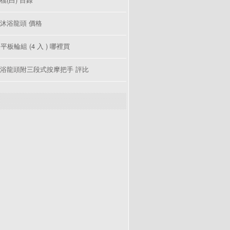
沐浴龍頭 價格
 平板輪組 (4 入 ) 哪裡買
浴龍頭附三段式按摩把手 評比