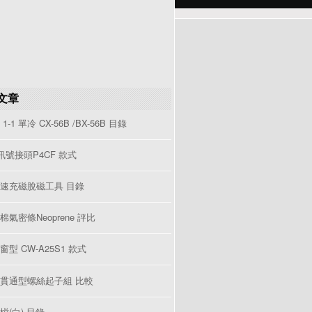
文章
1-1 單冷 CX-56B /BX-56B 目錄
V訊號接頭P4CF 款式
速充磁脫磁工具 目錄
棉氣密條Neoprene 評比
型 CW-A25S1 款式
貫通型螺絲起子組 比較
檔(白) 目錄