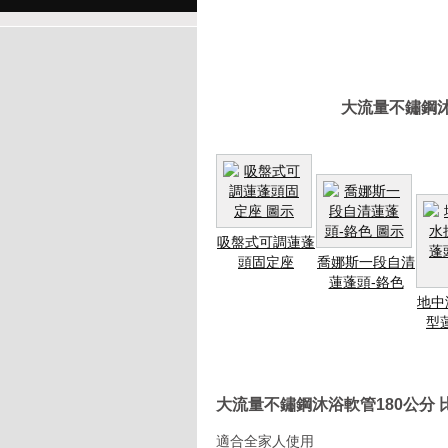
大流量不鏽鋼沐
吸盤式可調蓮蓬
頭固定座
喬娜斯一段自清
蓮蓬頭-鉻色
地中
型
大流量不鏽鋼沐浴軟管180公分
適合全家人使用