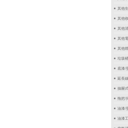
其他
其他收
其他
其他
其他
垃圾桶
底漆/
延長線
抽屜
拖把/
油漆/
油漆