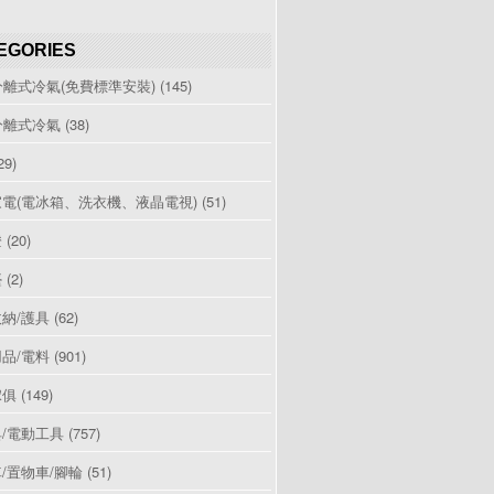
EGORIES
分離式冷氣(免費標準安裝)
(145)
分離式冷氣
(38)
29)
電(電冰箱、洗衣機、液晶電視)
(51)
燈
(20)
檯
(2)
納/護具
(62)
品/電料
(901)
傢俱
(149)
/電動工具
(757)
/置物車/腳輪
(51)