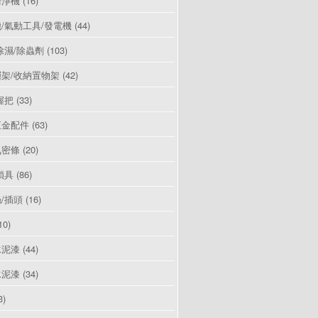
清淨機
(16)
/氣動工具/發電機
(44)
除濕/除蟲劑
(103)
架/收納置物架
(42)
握把
(33)
五金配件
(63)
氣密條
(20)
鎖具
(86)
/插頭
(16)
10)
水泥漆
(44)
水泥漆
(34)
3)