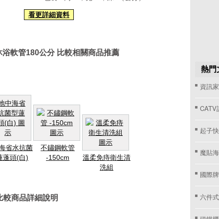
看更詳細資料
浴軟管180公分 比較相關商品推薦
熱門
資訊家 
CAT
起子快
海省水抗菌
不鏽鋼軟管
魔貼海
蓮蓬頭(白)
-150cm
溫柔免痔衛生清
洗組
國際牌窗
六件式
 比較商品詳細說明
磁鐵櫃