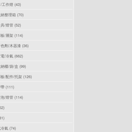
/工作燈
(43)
收納整理箱
(70)
具/燈管
(52)
板/層架
(114)
色劑/木器漆
(36)
電/冷氣
(662)
納櫃/袋/盒
(99)
板/配件/托架
(126)
膠帶
(111)
泡/燈管
(114)
52)
81)
式冷氣
(74)