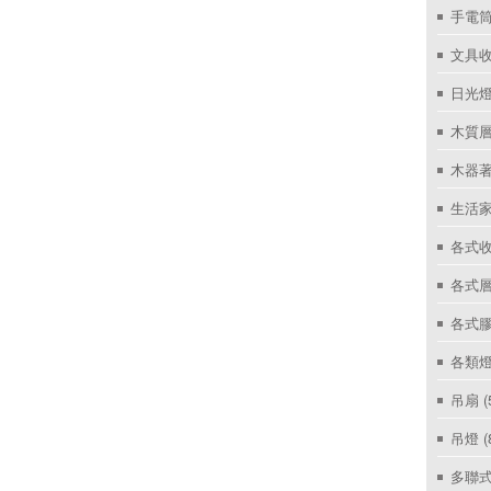
手電筒
文具
日光燈
木質層
木器著
生活家
各式收
各式層
各式
各類燈
吊扇
(
吊燈
(
多聯