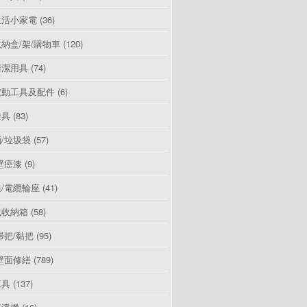
生活小家電
(36)
納盒/架/購物車
(120)
清潔用具
(74)
電動工具及配件
(6)
燈具
(83)
/垃圾袋
(57)
壁癌漆
(9)
/電纜輪座
(41)
式收納箱
(58)
掃把/黏把
(95)
壁面修繕
(789)
工具
(137)