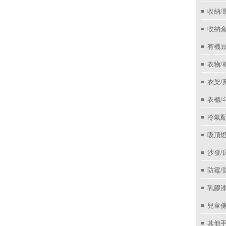
收納/
收納盒
有機
衣物/
衣架/
衣櫃/
冷氣
吸頂
沙發/
防霉/
乳膠
兒童
其他