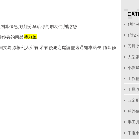
CAT
1對1
划算優惠,歡迎分享給你的朋友們,謝謝您
1對2
尋你要的商品
特力屋
刀具
(
圖文為原權利人所有,若有侵犯之處請盡速通知本站長,隨即修
大型家
小夜
工作
工具收
五金用
戶外
手工具
手推車