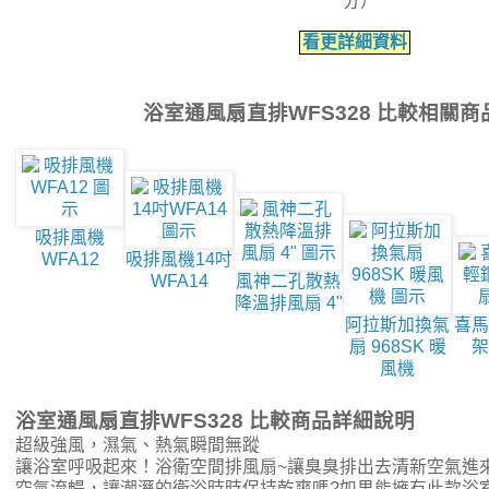
分）
看更詳細資料
浴室通風扇直排WFS328 比較相關商
吸排風機
WFA12
吸排風機14吋
WFA14
風神二孔散熱
降溫排風扇 4"
阿拉斯加換氣
喜馬
扇 968SK 暖
架
風機
浴室通風扇直排WFS328 比較商品詳細說明
超級強風，濕氣、熱氣瞬間無蹤
讓浴室呼吸起來！浴衛空間排風扇~讓臭臭排出去清新空氣進
空氣流暢，讓潮溼的衛浴時時保持乾爽嗎?如果能擁有此款浴