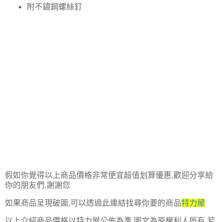
附不鏽鋼螺絲釘
假如你覺得以上商品價格非常便宜超值划算優惠,歡迎分享給
你的朋友們,謝謝您
如果商品呈現破圖,可以透過此連結找尋你要的商品
特力屋
以上介紹商品價格以特力屋公佈為準,圖文為原權利人所有,若