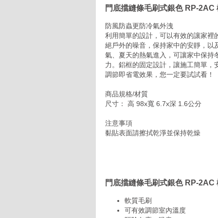
門底擋縫條毛刷式銀色 RP-2A
防風防蟲更防冷氣外洩
利用簡單的設計，可以有效的讓家裡
絕戶外的噪音，保持家中的安靜，以
氣、夏天的熱氣進入，可讓家中保持
力。鋁框的固定設計，讓施工簡單，
調節即省電效果，您一定要試試看！
商品規格/材質
尺寸： 高 98x寬 6.7x深 1.6公分
注意事項
黏貼表面請擦拭乾淨並保持乾燥
門底擋縫條毛刷式銀色 RP-2AC
軟質毛刷
可有效調節室內溫度