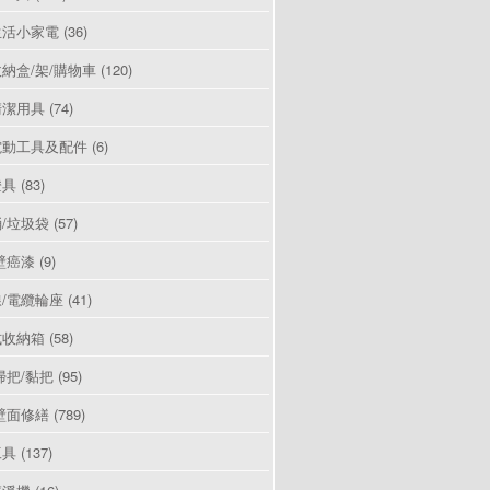
生活小家電
(36)
納盒/架/購物車
(120)
清潔用具
(74)
電動工具及配件
(6)
燈具
(83)
/垃圾袋
(57)
壁癌漆
(9)
/電纜輪座
(41)
式收納箱
(58)
掃把/黏把
(95)
壁面修繕
(789)
工具
(137)