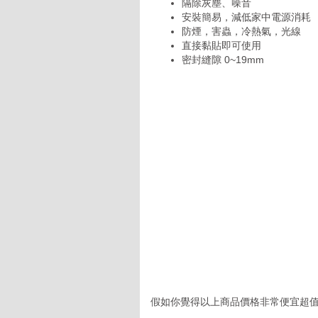
隔除灰塵、噪音
安裝簡易，減低家中電源消耗
防煙，害蟲，冷熱氣，光線
直接黏貼即可使用
密封縫隙 0~19mm
假如你覺得以上商品價格非常便宜超值