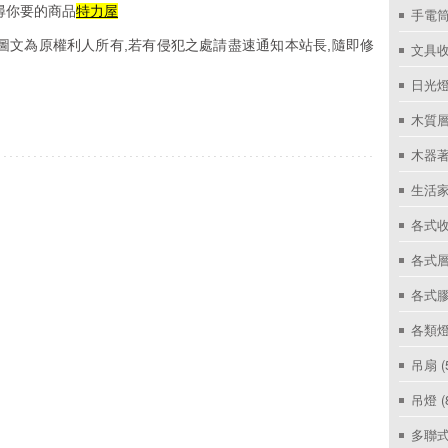
尋你要的商品
特力屋
手電筒
圖文為原權利人所有,若有侵犯之處請盡速通知本站長,隨即修
文具
日光燈
木質層
木器著
生活家
各式收
各式層
各式
各類燈
吊扇
(
吊燈
(
多聯