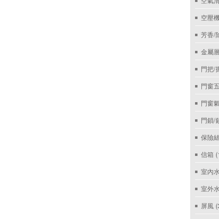
空氣
空壓機
芳香/
金屬層
門把/
門窗
門窗
門鎖/
保險絲
信箱
(
室內
室外
屏風
(