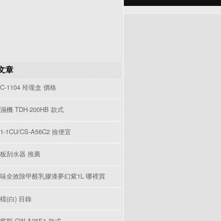
文章
C-1104 玲瓏盒 價格
機 TDH-200HB 款式
-1CU/CS-A56C2 撿便宜
板刮水器 推薦
味全效除甲醛乳膠漆夢幻紫1L 哪裡買
檔(白) 目錄
型 CW-A25S1 款式