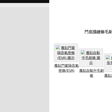
門底擋縫條毛刷式
魔貼門窗隔音氣
密條(EVA)
魔貼自黏中毛刷
條
魔貼