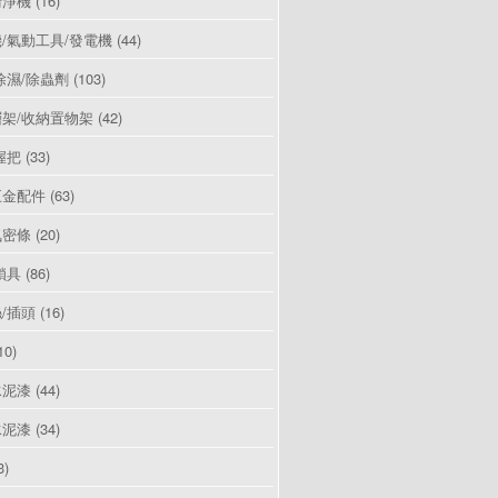
清淨機
(16)
/氣動工具/發電機
(44)
除濕/除蟲劑
(103)
架/收納置物架
(42)
握把
(33)
五金配件
(63)
氣密條
(20)
鎖具
(86)
/插頭
(16)
10)
水泥漆
(44)
水泥漆
(34)
3)