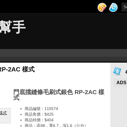
幫手
-2AC 樣式
ADS
門底擋縫條毛刷式銀色 RP-2AC 樣
式
商品編號：115574
商品售價：$425
商品特價：
$404
商品：高98，寬6.7，深1.6（公分）