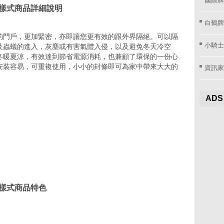
C 樣式商品詳細說明
白鶴牌
的門戶，更加緊密，亦即讓您更有效的跟外界隔絕。可以隔
小騎士
及蟲蟻的進入，灰塵或有害氣體入侵，以及避免冬天冷空
冬暖夏涼，有效達到節省電源消耗，也兼顧了環保的一份心
安裝容易，可重複使用，小小的封條即可為家中帶來大大的
資訊家 
ADS
 樣式商品特色