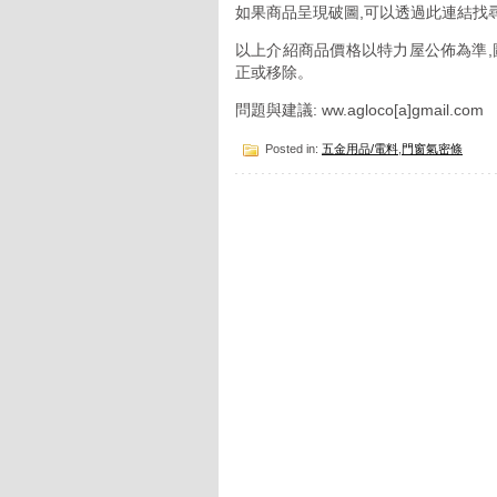
如果商品呈現破圖,可以透過此連結找
以上介紹商品價格以特力屋公佈為準,
正或移除。
問題與建議: ww.agloco[a]gmail.com
Posted in:
五金用品/電料
,
門窗氣密條