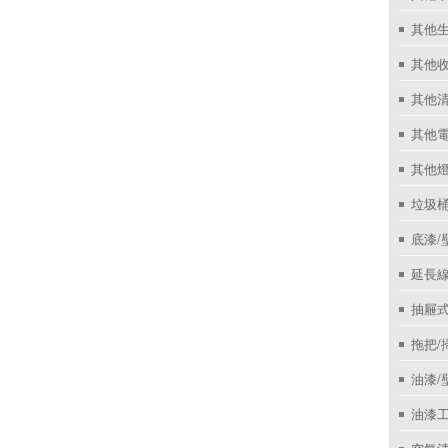
其他
其他收
其他
其他
其他
垃圾桶
底漆/
延長線
抽屜
拖把/
油漆/
油漆