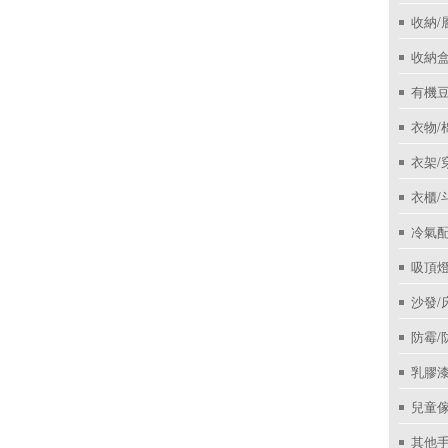
收納/
收納盒
有機
衣物/
衣架/
衣櫃/
冷氣
吸頂
沙發/
防霉/
乳膠
兒童
其他