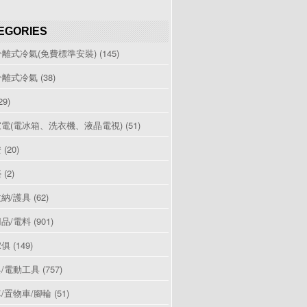
EGORIES
分離式冷氣(免費標準安裝)
(145)
分離式冷氣
(38)
29)
電(電冰箱、洗衣機、液晶電視)
(51)
燈
(20)
檯
(2)
納/護具
(62)
品/電料
(901)
傢俱
(149)
/電動工具
(757)
/置物車/腳輪
(51)