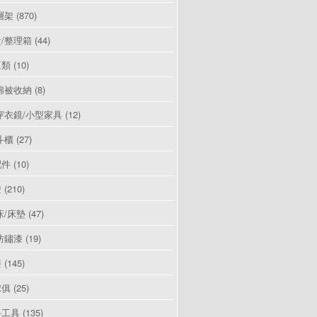
層架
(870)
/整理箱
(44)
豆類
(10)
棉被收納
(8)
穿衣鏡/小型家具
(12)
斗櫃
(27)
配件
(10)
燈
(210)
床/床墊
(47)
防鏽漆
(19)
漆
(145)
傢俱
(25)
手工具
(135)