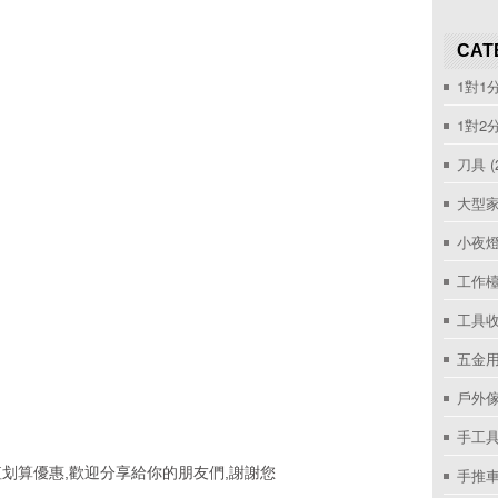
CAT
1對1
1對2
刀具
(
大型家
小夜
工作
工具收
五金用
戶外
手工具
划算優惠,歡迎分享給你的朋友們,謝謝您
手推車