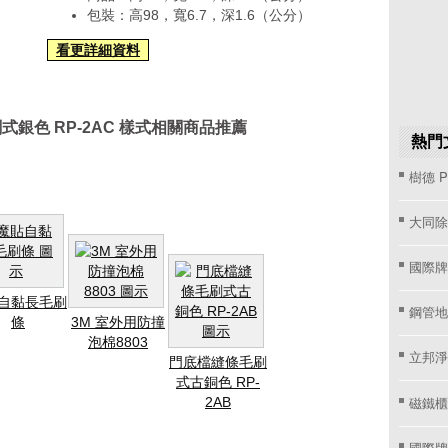
包裝：高98，寬6.7，深1.6（公分）
看更詳細資料
銀色 RP-2AC 樣式相關商品推薦
熱門
樹德 P
大同除濕
國際牌1
自黏長毛刷
鋼管地
條
3M 室外用防撞
泡棉8803
立邦淨
門底檔縫條毛刷
式古銅色 RP-
磁鐵櫃
2AB
國際牌窗