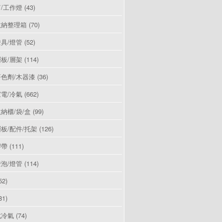
/工作燈
(43)
收納整理箱
(70)
具/燈管
(52)
板/層架
(114)
色劑/木器漆
(36)
電/冷氣
(662)
納櫃/袋/盒
(99)
板/配件/托架
(126)
膠帶
(111)
泡/燈管
(114)
52)
81)
式冷氣
(74)