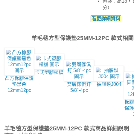
包裝：高18，
分）
看更詳細資料
羊毛毯方型保護墊25MM-12PC 款式相
卡式塑膠櫃檔
凸方橡膠保護
墊黑色
雙層傢俱釘
抽屜鎖J004
12mm12pc
5/8"-4pc
橡膠
保護
羊毛毯方型保護墊25MM-12PC 款式商品詳細說明