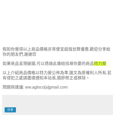
假如你覺得以上商品價格非常便宜超值划算優惠,歡迎分享給
你的朋友們,謝謝您
如果商品呈現破圖,可以透過此連結找尋你要的商品
特力屋
以上介紹商品價格以特力屋公佈為準,圖文為原權利人所有,若
有侵犯之處請盡速通知本站長,隨即修正或移除。
問題與建議: ww.agloco[a]gmail.com
分享