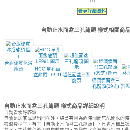
分）
看更詳細資料
自動止水面盆三孔龍頭 樣式相關商
台組優質沐浴
龍頭
HCG 單孔面
盆龍頭 LF991
超值面盆三孔
龍頭
經價價面盆三
孔龍頭(09式)
雅思
自動止水面盆三孔龍頭 樣式商品詳細說明
自動省水好輕鬆
無論是居家或是出門在外，總會有因為趕時間而忘記關水的時
被浪費掉了。有了【自動止水面盆三孔龍頭】，具省水標章認
給水，等待數秒後即會自動關閉，為您的水資源做好把關！此