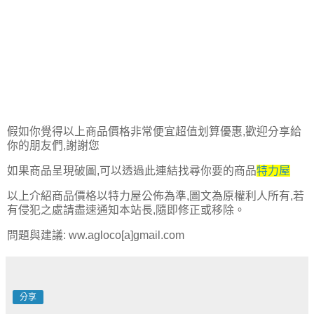
假如你覺得以上商品價格非常便宜超值划算優惠,歡迎分享給
你的朋友們,謝謝您
如果商品呈現破圖,可以透過此連結找尋你要的商品
特力屋
以上介紹商品價格以特力屋公佈為準,圖文為原權利人所有,若
有侵犯之處請盡速通知本站長,隨即修正或移除。
問題與建議: ww.agloco[a]gmail.com
分享