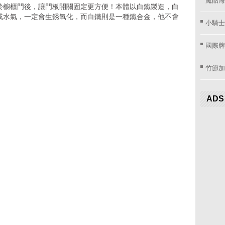
於櫥櫃門後，讓門板開關固定更方便！本體以白鐵製造，白
或水氣，一定會生銹氧化，而白鐵則是一種鐵合金，他不會
小騎士
國際牌窗
竹節加
ADS