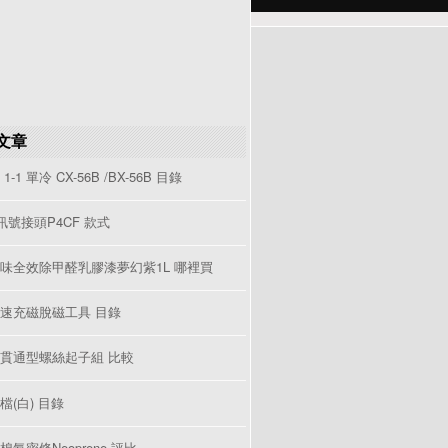
文章
1-1 單冷 CX-56B /BX-56B 目錄
V訊號接頭P4CF 款式
味全效除甲醛乳膠漆夢幻紫1L 哪裡買
速充磁脫磁工具 目錄
貫通型螺絲起子組 比較
檔(白) 目錄
棉氣密條Neoprene 評比