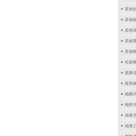
其他
其他收
其他
其他
其他
垃圾桶
底漆/
延長線
抽屜
拖把/
油漆/
油漆