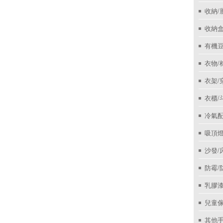
收納/
收納盒
有機
衣物/
衣架/
衣櫃/
冷氣
吸頂
沙發/
防霉/
乳膠
兒童
其他