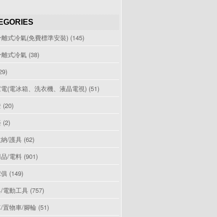
EGORIES
分離式冷氣(免費標準安裝)
(145)
分離式冷氣
(38)
29)
電(電冰箱、洗衣機、液晶電視)
(51)
燈
(20)
檯
(2)
納/護具
(62)
品/電料
(901)
傢俱
(149)
/電動工具
(757)
/置物車/腳輪
(51)