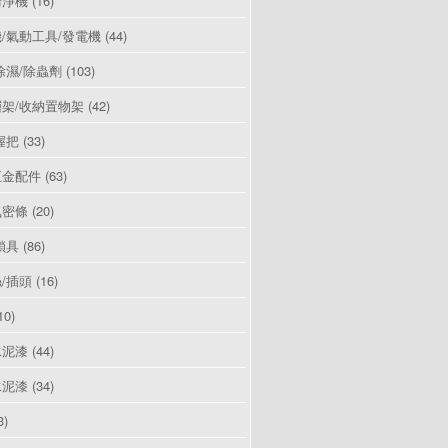
清淨機
(16)
/氣動工具/發電機
(44)
除濕/除蟲劑
(103)
架/收納置物架
(42)
握把
(33)
五金配件
(63)
氣密條
(20)
鎖具
(86)
/插頭
(16)
10)
水泥漆
(44)
水泥漆
(34)
3)