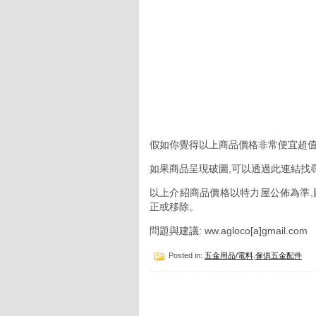
假如你覺得以上商品價格非常便宜超值
如果商品呈現破圖,可以透過此連結找
以上介紹商品價格以特力屋公佈為準,
正或移除。
問題與建議: ww.agloco[a]gmail.com
Posted in:
五金用品/電料
,
傢俱五金配件