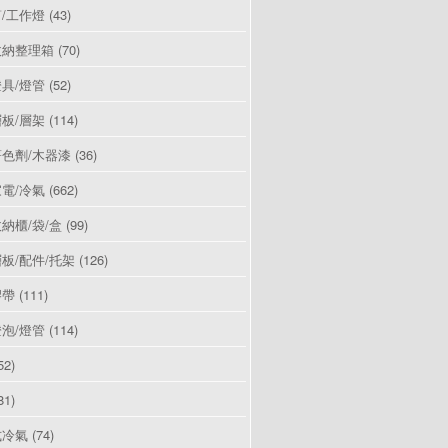
/工作燈
(43)
收納整理箱
(70)
具/燈管
(52)
板/層架
(114)
色劑/木器漆
(36)
電/冷氣
(662)
納櫃/袋/盒
(99)
板/配件/托架
(126)
膠帶
(111)
泡/燈管
(114)
52)
81)
式冷氣
(74)