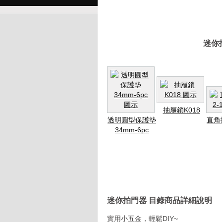
迷你
抽屜鎖K018
透明圓型保護墊
直角拖
34mm-6pc
迷你拍門器 目錄商品詳細說明
實用小五金，輕鬆DIY~