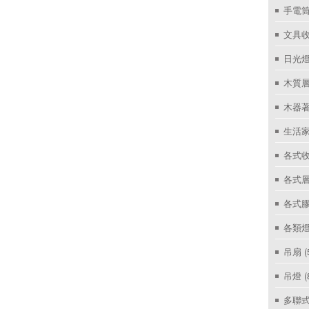
手電筒
文具
日光燈
木質層
木器著
生活家
各式收
各式層
各式
各類燈
吊扇
(
吊燈
(
多聯