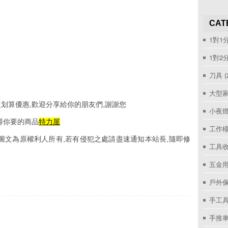
CAT
1對1
1對2
刀具
(
大型家
划算優惠,歡迎分享給你的朋友們,謝謝您
小夜
尋你要的商品
特力屋
工作
圖文為原權利人所有,若有侵犯之處請盡速通知本站長,隨即修
工具收
五金用
戶外
手工具
手推車