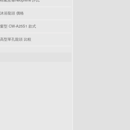
沐浴龍頭 價格
型 CW-A25S1 款式
高型單孔龍頭 比較