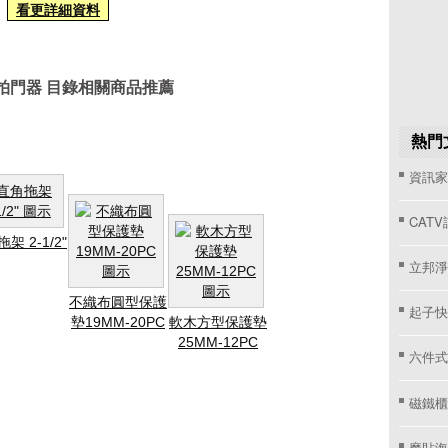
看更詳細資料
拍門器 目錄相關商品推薦
熱門
資訊家 
CAT
架 2-1/2"
立邦淨
不織布圓型保護
起子快
墊19MM-20PC
軟木方型保護墊
25MM-12PC
六件式
磁鐵櫃
魔貼海