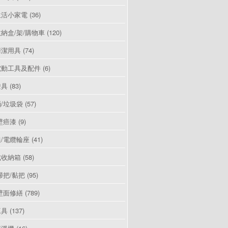
生活小家電
(36)
納盒/架/購物車
(120)
清潔用具
(74)
電動工具及配件
(6)
燈具
(83)
/垃圾袋
(57)
壁癌漆
(9)
/電纜輪座
(41)
式收納箱
(58)
掃把/黏把
(95)
壁面修繕
(789)
工具
(137)