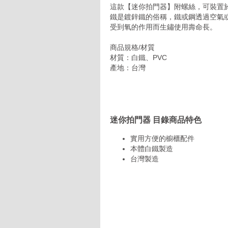
這款【迷你拍門器】附螺絲，可裝置
鐵是鍍鋅鐵的俗稱，鐵或鋼透過空氣
受到氧的作用而生鏽使用壽命長。
商品規格/材質
材質：白鐵、PVC
產地：台灣
迷你拍門器 目錄商品特色
實用方便的櫥櫃配件
本體白鐵製造
台灣製造