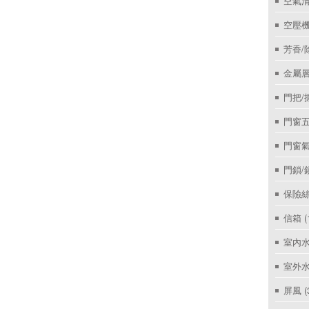
空氣
空壓機
芳香/
金屬層
門把/
門窗
門窗
門鎖/
保險絲
信箱
(
室內
室外
屏風
(