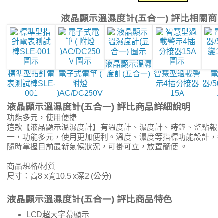
液晶顯示溫濕度計(五合一) 評比相關
液晶顯示溫濕
標準型指針電
電子式電筆 (
度計(五合一)
智慧型過載警
電
表測試棒SLE-
附燈
示4插分接器
器/5
001
)AC/DC250V
15A
液晶顯示溫濕度計(五合一) 評比商品詳細說明
功能多元，使用便捷
這款【液晶顯示溫濕度計】有溫度計、濕度計、時鐘、整點報
一，功能多元，使用更加便利。溫度、濕度等指標功能設計，
隨時掌握目前最新氣候狀況，可掛可立，放置簡便 。
商品規格/材質
尺寸：高8 x寬10.5 x深2 (公分)
液晶顯示溫濕度計(五合一) 評比商品特色
LCD超大字幕顯示