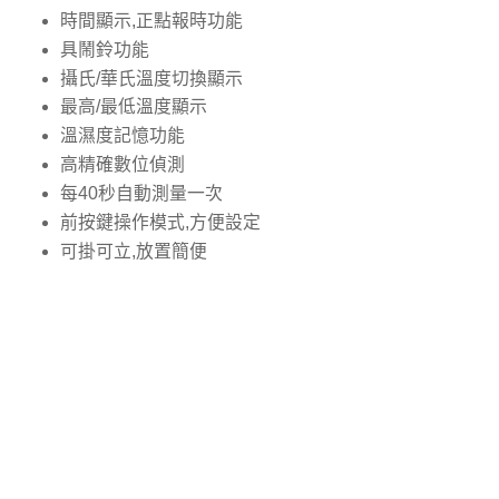
時間顯示,正點報時功能
具鬧鈴功能
攝氏/華氏溫度切換顯示
最高/最低溫度顯示
溫濕度記憶功能
高精確數位偵測
每40秒自動測量一次
前按鍵操作模式,方便設定
可掛可立,放置簡便