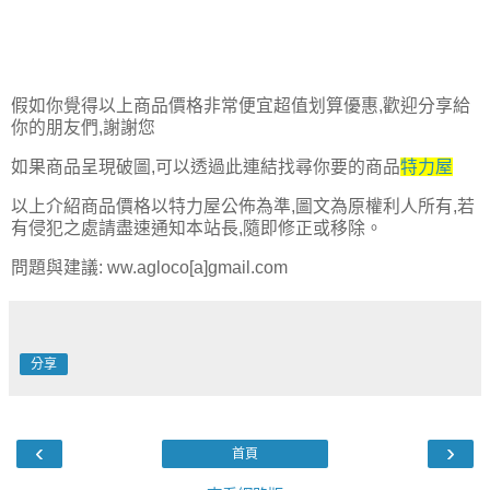
假如你覺得以上商品價格非常便宜超值划算優惠,歡迎分享給
你的朋友們,謝謝您
如果商品呈現破圖,可以透過此連結找尋你要的商品
特力屋
以上介紹商品價格以特力屋公佈為準,圖文為原權利人所有,若
有侵犯之處請盡速通知本站長,隨即修正或移除。
問題與建議: ww.agloco[a]gmail.com
分享
‹
›
首頁