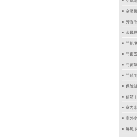
空氣
空壓機
芳香/
金屬層
門把/
門窗
門窗
門鎖/
保險絲
信箱
(
室內
室外
屏風
(