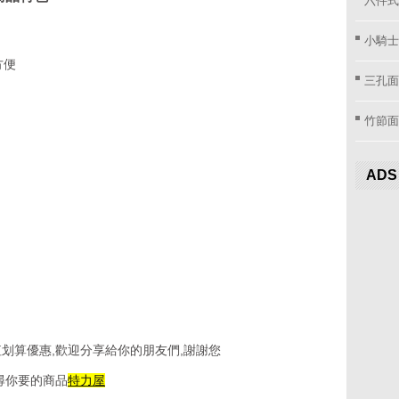
小騎士
方便
三孔面
竹節面
ADS
划算優惠,歡迎分享給你的朋友們,謝謝您
尋你要的商品
特力屋