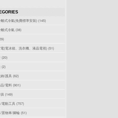
EGORIES
分離式冷氣(免費標準安裝)
(145)
分離式冷氣
(38)
29)
電(電冰箱、洗衣機、液晶電視)
(51)
燈
(20)
檯
(2)
納/護具
(62)
品/電料
(901)
傢俱
(149)
/電動工具
(757)
/置物車/腳輪
(51)