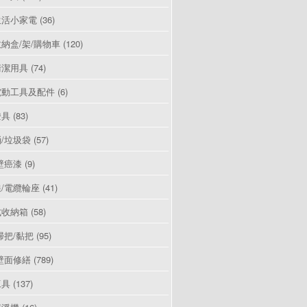
生活小家電
(36)
納盒/架/購物車
(120)
清潔用具
(74)
電動工具及配件
(6)
燈具
(83)
/垃圾袋
(57)
壁癌漆
(9)
/電纜輪座
(41)
式收納箱
(58)
掃把/黏把
(95)
壁面修繕
(789)
工具
(137)