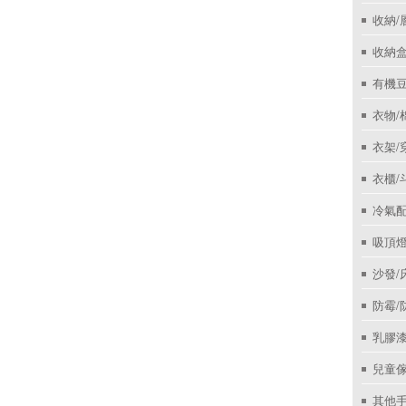
收納/
收納盒
有機
衣物/
衣架/
衣櫃/
冷氣
吸頂
沙發/
防霉/
乳膠
兒童
其他