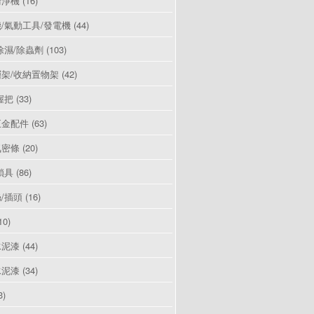
清淨機
(16)
/氣動工具/發電機
(44)
除濕/除蟲劑
(103)
架/收納置物架
(42)
握把
(33)
五金配件
(63)
氣密條
(20)
鎖具
(86)
/插頭
(16)
10)
水泥漆
(44)
水泥漆
(34)
3)