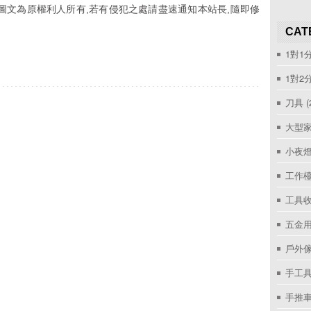
圖文為原權利人所有,若有侵犯之處請盡速通知本站長,隨即修
CAT
1對1
1對2
刀具
(
大型家
小夜
工作
工具收
五金用
戶外
手工具
手推車