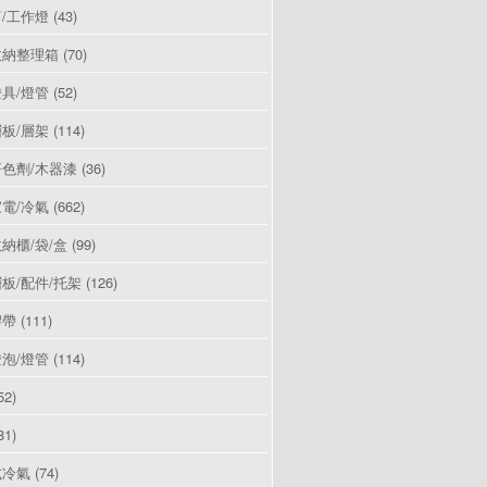
/工作燈
(43)
收納整理箱
(70)
具/燈管
(52)
板/層架
(114)
色劑/木器漆
(36)
電/冷氣
(662)
納櫃/袋/盒
(99)
板/配件/托架
(126)
膠帶
(111)
泡/燈管
(114)
52)
81)
式冷氣
(74)