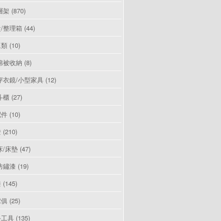
層架
(870)
/整理箱
(44)
豆類
(10)
棉被收納
(8)
穿衣鏡/小型家具
(12)
斗櫃
(27)
配件
(10)
燈
(210)
床/床墊
(47)
防鏽漆
(19)
漆
(145)
傢俱
(25)
手工具
(135)