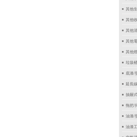
其他
其他收
其他
其他
其他
垃圾桶
底漆/
延長線
抽屜
拖把/
油漆/
油漆