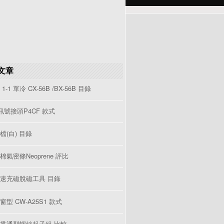
文章
1-1 單冷 CX-56B /BX-56B 目錄
V訊號接頭P4CF 款式
檔(白) 目錄
棉氣密條Neoprene 評比
速充磁脫磁工具 目錄
型 CW-A25S1 款式
貫通型螺絲起子組 比較