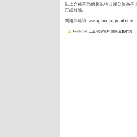
以上介紹商品價格以特力屋公佈為準,
正或移除。
問題與建議: ww.agloco[a]gmail.com
Posted in:
五金用品/電料
,
開關/蓋板/門鈴