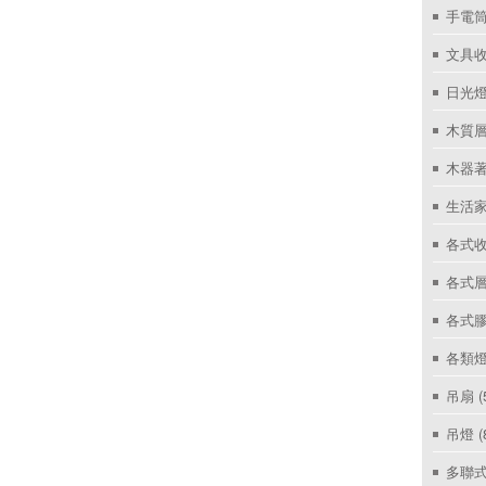
手電筒
文具
日光燈
木質層
木器著
生活家
各式收
各式層
各式
各類燈
吊扇
(
吊燈
(
多聯