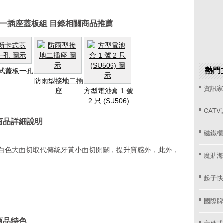
開一插座蓋板組 目錄相關商品推薦
熱門
式蓋板一孔
防雨型接地二插
資訊家 
座
方型電池盒 1 號
2 只 (SU506)
CAT
商品詳細說明
磁鐵櫃
，白色大面切取代傳統牙黃小面切開關，提升質感外，此外，
魔貼海
起子快
國際牌窗
商品特色
六件式