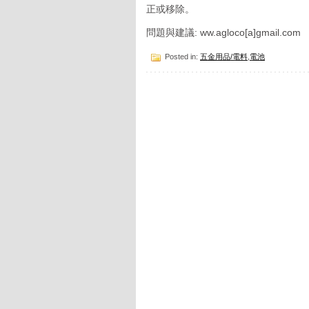
正或移除。
問題與建議: ww.agloco[a]gmail.com
Posted in:
五金用品/電料
,
電池