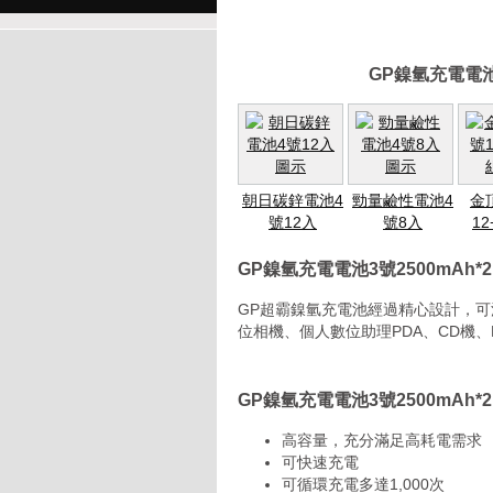
GP鎳氫充電電池
朝日碳鋅電池4
勁量鹼性電池4
金
號12入
號8入
1
GP鎳氫充電電池3號2500mAh
GP超霸鎳氫充電池經過精心設計，
位相機、個人數位助理PDA、CD機
GP鎳氫充電電池3號2500mAh*
高容量，充分滿足高耗電需求
可快速充電
可循環充電多達1,000次