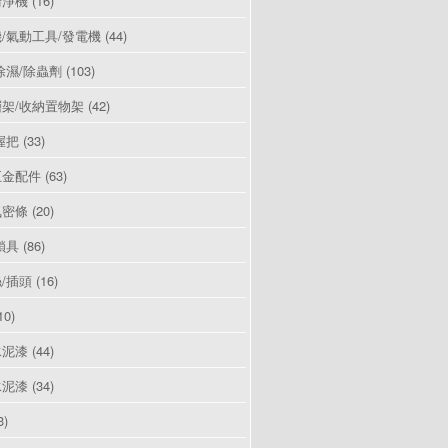
清淨機
(16)
/氣動工具/發電機
(44)
除濕/除蟲劑
(103)
架/收納置物架
(42)
握把
(33)
五金配件
(63)
氣密條
(20)
鎖具
(86)
/插頭
(16)
10)
水泥漆
(44)
水泥漆
(34)
3)