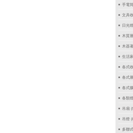
手電筒
文具
日光燈
木質層
木器著
生活家
各式收
各式層
各式
各類燈
吊扇
(
吊燈
(
多聯