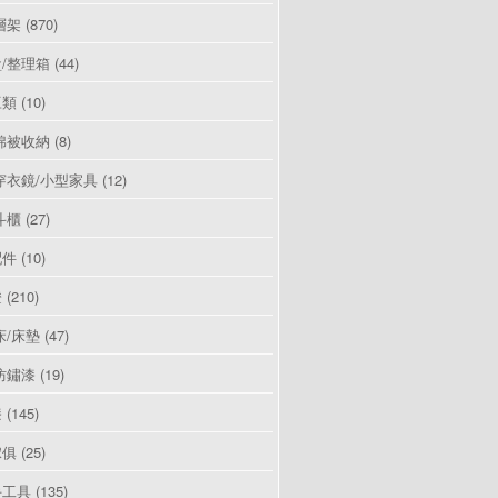
層架
(870)
/整理箱
(44)
豆類
(10)
棉被收納
(8)
穿衣鏡/小型家具
(12)
斗櫃
(27)
配件
(10)
燈
(210)
床/床墊
(47)
防鏽漆
(19)
漆
(145)
傢俱
(25)
手工具
(135)