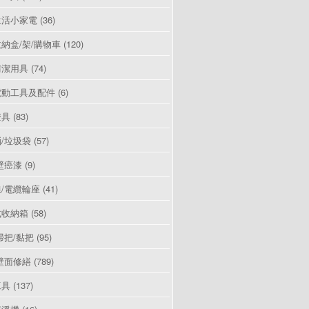
生活小家電
(36)
納盒/架/購物車
(120)
清潔用具
(74)
電動工具及配件
(6)
燈具
(83)
/垃圾袋
(57)
壁癌漆
(9)
/電纜輪座
(41)
式收納箱
(58)
掃把/黏把
(95)
壁面修繕
(789)
工具
(137)