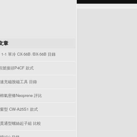
文章
1-1 單冷 CX-56B /BX-56B 目錄
V訊號接頭P4CF 款式
速充磁脫磁工具 目錄
棉氣密條Neoprene 評比
型 CW-A25S1 款式
貫通型螺絲起子組 比較
檔(白) 目錄