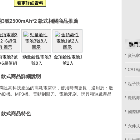
看更詳細資料
3號2500mAh*2 款式相關商品推薦
熱門
資訊家 
頂電池3號
勁量鹼性電池3
金頂鹼性電池1
2+6超值組
號8入
號2入
CAT
*2 款式商品詳細說明
起子快
可滿足高科技產品的高耗電需求，使用時間更長，適用於：數
、MD機、MP3機、電動刮鬍刀、電動牙刷、玩具和遊戲產品
魔貼海
國際牌窗
2 款式商品特色
六件式
磁鐵櫃