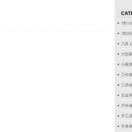
CAT
1對1
1對2
刀具
(
大型家
小夜
工作
工具收
五金用
戶外
手工具
手推車