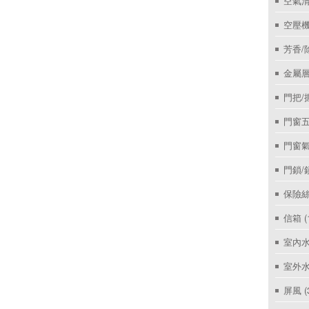
空氣
空壓機
芳香/
金屬層
門把/
門窗
門窗
門鎖/
保險絲
信箱
(
室內
室外
屏風
(