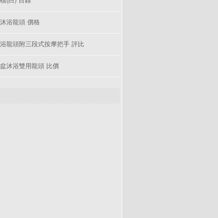
沐浴龍頭 價格
浴龍頭附三段式按摩把手 評比
盆沐浴雙用龍頭 比價