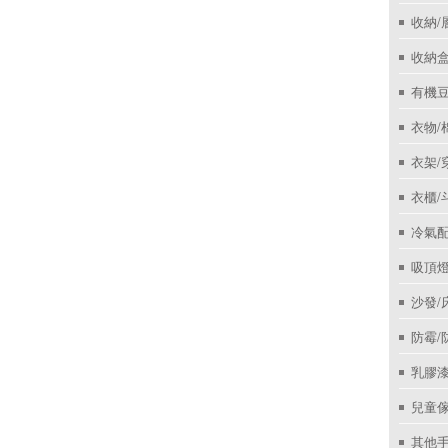
收納/
收納盒
有機
衣物/
衣架/
衣櫃/
冷氣
吸頂
沙發/
防霉/
乳膠
兒童
其他