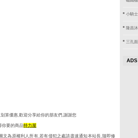
小騎士
隆昌沐
三孔面
ADS
划算優惠,歡迎分享給你的朋友們,謝謝您
尋你要的商品
特力屋
圖文為原權利人所有,若有侵犯之處請盡速通知本站長,隨即修