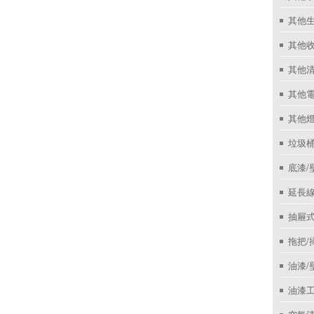
其他
其他收
其他
其他
其他
垃圾桶
底漆/
延長線
抽屜
拖把/
油漆/
油漆