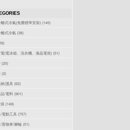
EGORIES
分離式冷氣(免費標準安裝)
(145)
分離式冷氣
(38)
29)
電(電冰箱、洗衣機、液晶電視)
(51)
燈
(20)
檯
(2)
納/護具
(62)
品/電料
(901)
傢俱
(149)
/電動工具
(757)
/置物車/腳輪
(51)