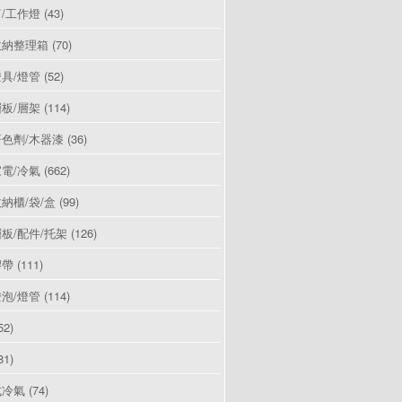
/工作燈
(43)
收納整理箱
(70)
具/燈管
(52)
板/層架
(114)
色劑/木器漆
(36)
電/冷氣
(662)
納櫃/袋/盒
(99)
板/配件/托架
(126)
膠帶
(111)
泡/燈管
(114)
52)
81)
式冷氣
(74)