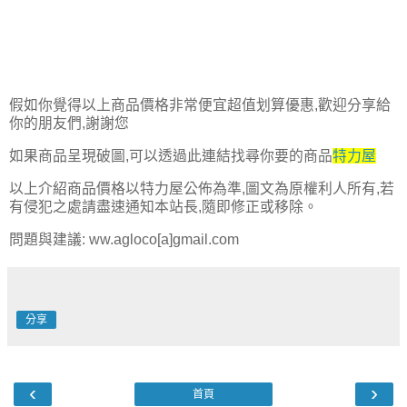
假如你覺得以上商品價格非常便宜超值划算優惠,歡迎分享給
你的朋友們,謝謝您
如果商品呈現破圖,可以透過此連結找尋你要的商品
特力屋
以上介紹商品價格以特力屋公佈為準,圖文為原權利人所有,若
有侵犯之處請盡速通知本站長,隨即修正或移除。
問題與建議: ww.agloco[a]gmail.com
分享
‹
›
首頁