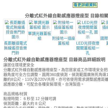
看更詳細資料
分離式紅外線自動感應器燈座型 目錄相
單調光器蓋板
組
附接地一插座
國際
長距離插電式
蓋板組
LED光控夜燈
無線遙控音樂
開關蓋板組一
門鈴
孔
分離式紅外線自動感應器燈座型 目錄商品詳細說明
讓居住環境更安全
分離式紅外線自動感應器燈座型，為您居家或工作環境安全把
器角度可全方位調整，圓周360度偵測，偵測範圍廣無死角達1
離約8公尺，110V及220V共用，亦可依使用需求調整感應
感應器分離，可配合各種安裝環境，台灣製造。
商品規格/材質
點燈時間： 6 秒至 12 分鐘可調
偵測距離：最大約 8 公尺