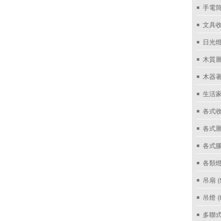
手電筒
文具
日光燈
木質層
木器著
生活家
各式收
各式層
各式
各類燈
吊扇
(
吊燈
(
多聯