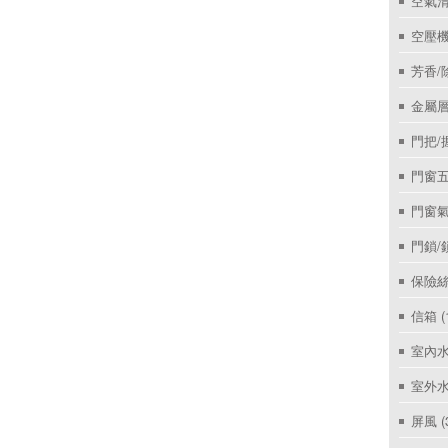
空氣
空壓機
芳香/
金屬層
門把/
門窗
門窗
門鎖/
保險絲
信箱
(
室內
室外
屏風
(