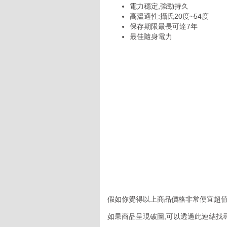
電力穩定,強勁持久
高溫適性:攝氏20度~54度
保存期限最長可達7年
最佳隨身電力
假如你覺得以上商品價格非常便宜超值
如果商品呈現破圖,可以透過此連結找