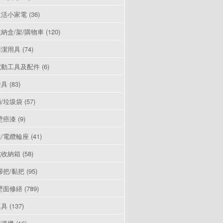
生活小家電
(36)
納盒/架/購物車
(120)
清潔用具
(74)
電動工具及配件
(6)
燈具
(83)
/垃圾袋
(57)
壁癌漆
(9)
/電纜輪座
(41)
式收納箱
(58)
掃把/黏把
(95)
壁面修繕
(789)
工具
(137)