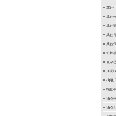
其他
其他收
其他
其他
其他
垃圾桶
底漆/
延長線
抽屜
拖把/
油漆/
油漆