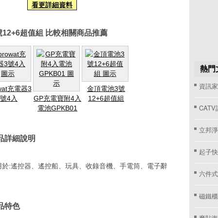
看更詳細資料
12+6超值組 比較相關商品推薦
熱門
資訊家 
wat充電器3
金頂電池3號
號4入
GP充電寶附4入
12+6超值組
CAT
電池GPKB01
立邦淨
商品詳細說明
起子快
用於:遙控器、遙控船、玩具、收錄音機、手電筒、電子辭
六件式
磁鐵櫃
商品特色
魔貼海