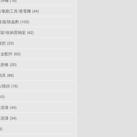
清淨機
(16)
/氣動工具/發電機
(44)
除濕/除蟲劑
(103)
架/收納置物架
(42)
握把
(33)
五金配件
(63)
氣密條
(20)
鎖具
(86)
/插頭
(16)
10)
水泥漆
(44)
水泥漆
(34)
3)