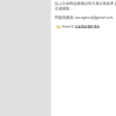
以上介紹商品價格以特力屋公佈為準,
正或移除。
問題與建議: ww.agloco[a]gmail.com
Posted in:
五金用品/電料
,
電池