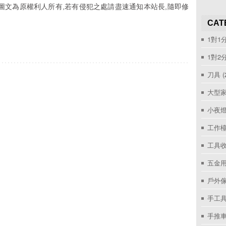
圖文為原權利人所有,若有侵犯之處請盡速通知本站長,隨即修
CAT
1對1
1對2
刀具
(
大型家
小夜
工作
工具收
五金用
戶外
手工具
手推車