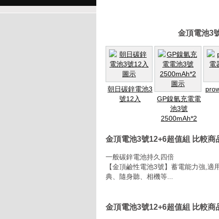
金頂電池3號
朝日碳鋅電池3
pro
號12入
GP鎳氫充電電
池3號
2500mAh*2
金頂電池3號12+6超值組 比較
一般碳鋅電池持久四倍
【金頂鹼性電池3號】蓄電能力強,適
典、隨身聽、相機等...
金頂電池3號12+6超值組 比較