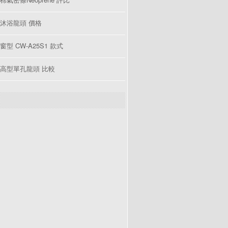
沐浴龍頭 價格
型 CW-A25S1 款式
高型單孔龍頭 比較