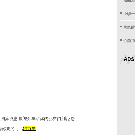
小騎士
國際牌窗
竹節加
ADS
划算優惠,歡迎分享給你的朋友們,謝謝您
尋你要的商品
特力屋