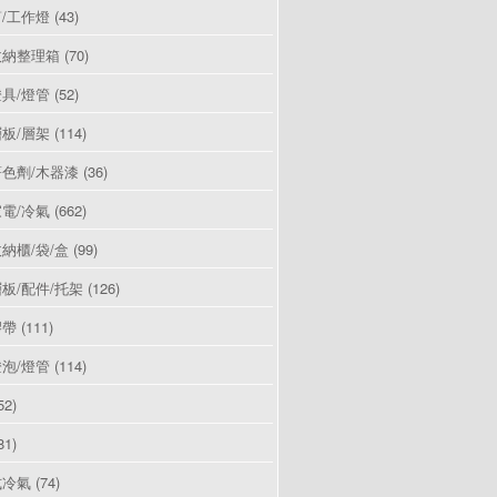
/工作燈
(43)
收納整理箱
(70)
具/燈管
(52)
板/層架
(114)
色劑/木器漆
(36)
電/冷氣
(662)
納櫃/袋/盒
(99)
板/配件/托架
(126)
膠帶
(111)
泡/燈管
(114)
52)
81)
式冷氣
(74)