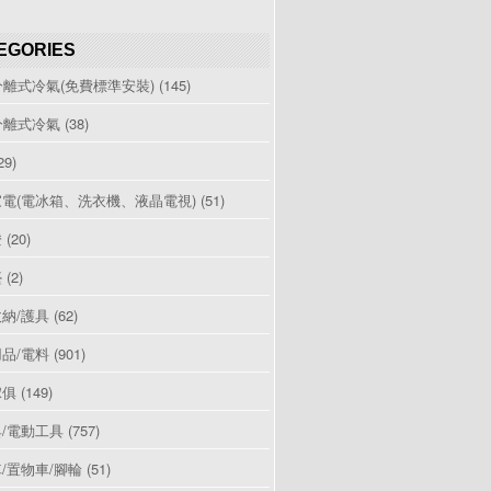
EGORIES
分離式冷氣(免費標準安裝)
(145)
分離式冷氣
(38)
29)
電(電冰箱、洗衣機、液晶電視)
(51)
燈
(20)
檯
(2)
納/護具
(62)
品/電料
(901)
傢俱
(149)
/電動工具
(757)
/置物車/腳輪
(51)