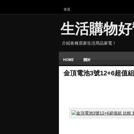
首頁
生活購物好
介紹各種居家生活用品家電！
HOME
關於
金頂電池3號12+6超值組