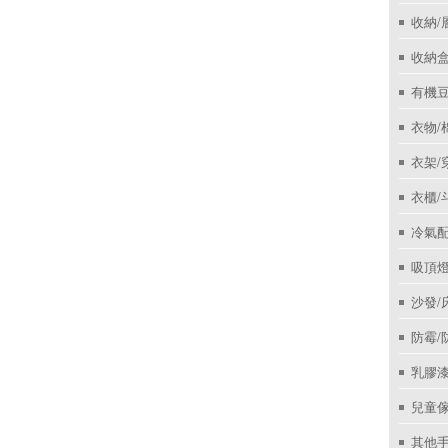
收納/
收納盒
有機
衣物/
衣架/
衣櫃/
冷氣
吸頂
沙發/
防霉/
乳膠
兒童
其他