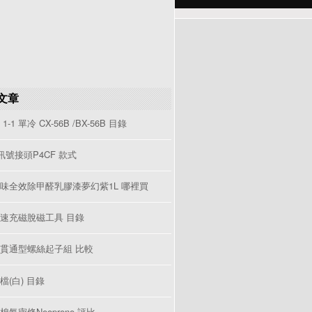
文章
1-1 單冷 CX-56B /BX-56B 目錄
V訊號接頭P4CF 款式
味全效除甲醛乳膠漆夢幻紫1L 哪裡買
速充磁脫磁工具 目錄
貫通型螺絲起子組 比較
檔(白) 目錄
棉氣密條Neoprene 評比