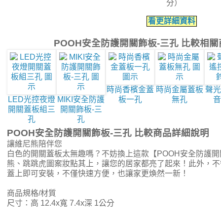
分）
看更詳細資料
POOH安全防護開關飾板-三孔 比較相
時尚香檳金蓋
時尚金屬蓋板
聲光
LED光控夜燈
MIKI安全防護
板一孔
無孔
音
開關蓋板組三
開關飾板-三
孔
孔
POOH安全防護開關飾板-三孔 比較商品詳細說明
讓維尼熊陪伴您
白色的開關蓋板太無趣嗎？不妨換上這款【POOH安全防護開
熊、跳跳虎圖案妝點其上，讓您的居家都亮了起來！此外，不
蓋上即可安裝，不僅快速方便，也讓家更煥然一新！
商品規格/材質
尺寸：高 12.4x寬 7.4x深 1公分