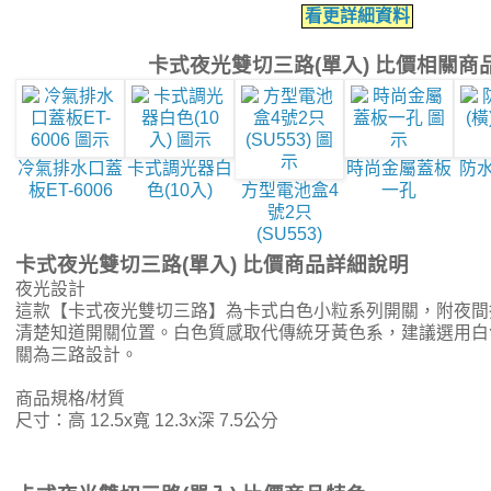
看更詳細資料
卡式夜光雙切三路(單入) 比價相關商
冷氣排水口蓋
卡式調光器白
時尚金屬蓋板
防水
板ET-6006
色(10入)
方型電池盒4
一孔
號2只
(SU553)
卡式夜光雙切三路(單入) 比價商品詳細說明
夜光設計
這款【卡式夜光雙切三路】為卡式白色小粒系列開關，附夜間
清楚知道開關位置。白色質感取代傳統牙黃色系，建議選用白
關為三路設計。
商品規格/材質
尺寸：高 12.5x寬 12.3x深 7.5公分