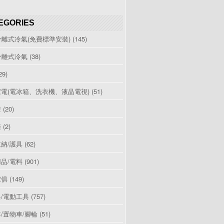
EGORIES
分離式冷氣(免費標準安裝)
(145)
分離式冷氣
(38)
29)
電(電冰箱、洗衣機、液晶電視)
(51)
燈
(20)
檯
(2)
納/護具
(62)
品/電料
(901)
傢俱
(149)
/電動工具
(757)
/置物車/腳輪
(51)