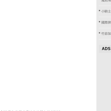
小騎士
國際牌窗
竹節加
ADS