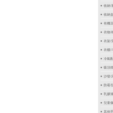
收納/
收納盒
有機
衣物/
衣架/
衣櫃/
冷氣
吸頂
沙發/
防霉/
乳膠
兒童
其他