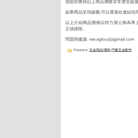
假如你覺得以上商品價格非常便宜超值
如果商品呈現破圖,可以透過此連結找
以上介紹商品價格以特力屋公佈為準,
正或移除。
問題與建議: ww.agloco[a]gmail.com
Posted in:
五金用品/電料
,
門窗五金配件