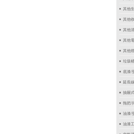
其他
其他收
其他
其他
其他
垃圾桶
底漆/
延長線
抽屜
拖把/
油漆/
油漆