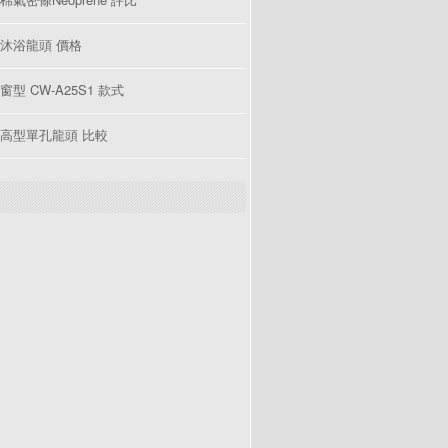
沐浴龍頭 價格
型 CW-A25S1 款式
高型單孔龍頭 比較