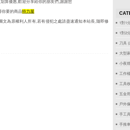
划算優惠,歡迎分享給你的朋友們,謝謝您
尋你要的商品
特力屋
CAT
圖文為原權利人所有,若有侵犯之處請盡速通知本站長,隨即修
1對1
1對2
刀具
(
大型家
小夜
工作
工具收
五金用
戶外
手工具
手推車