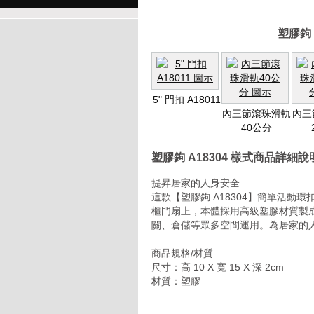
塑膠鉤 
5" 門扣 A18011
內三節滾珠滑軌
內三
40公分
塑膠鉤 A18304 樣式商品詳細說
提昇居家的人身安全
這款【塑膠鉤 A18304】簡單活
櫃門扇上，本體採用高級塑膠材質製
關、倉儲等眾多空間運用。為居家的
商品規格/材質
尺寸：高 10 X 寬 15 X 深 2cm
材質：塑膠