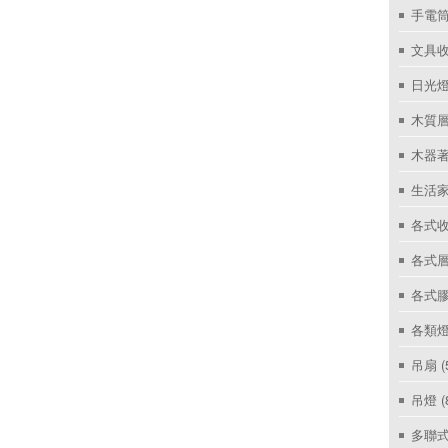
手電筒
文具
日光燈
木質層
木器著
生活家
各式收
各式層
各式
各類燈
吊扇
(
吊燈
(
多聯