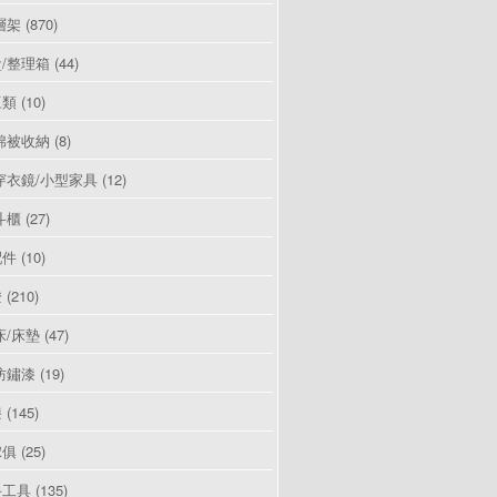
層架
(870)
/整理箱
(44)
豆類
(10)
棉被收納
(8)
穿衣鏡/小型家具
(12)
斗櫃
(27)
配件
(10)
燈
(210)
床/床墊
(47)
防鏽漆
(19)
漆
(145)
傢俱
(25)
手工具
(135)