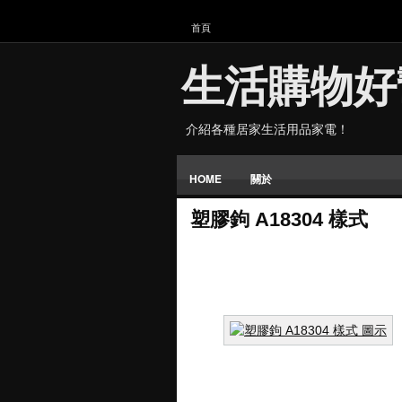
首頁
生活購物好
介紹各種居家生活用品家電！
HOME
關於
塑膠鉤 A18304 樣式