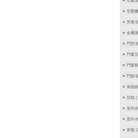
空氣
空壓機
芳香/
金屬層
門把/
門窗
門窗
門鎖/
保險絲
信箱
(
室內
室外
屏風
(