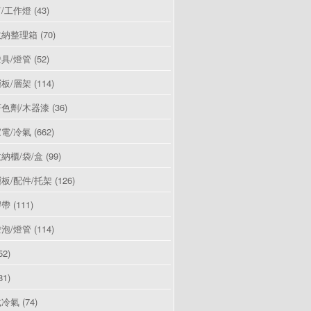
/工作燈
(43)
收納整理箱
(70)
具/燈管
(52)
板/層架
(114)
色劑/木器漆
(36)
電/冷氣
(662)
納櫃/袋/盒
(99)
板/配件/托架
(126)
膠帶
(111)
泡/燈管
(114)
52)
81)
式冷氣
(74)