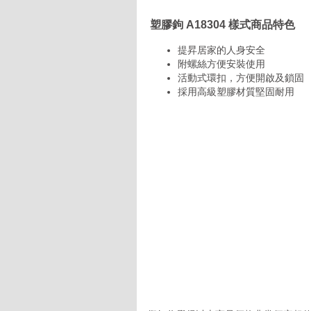
塑膠鉤 A18304 樣式商品特色
提昇居家的人身安全
附螺絲方便安裝使用
活動式環扣，方便開啟及鎖固
採用高級塑膠材質堅固耐用