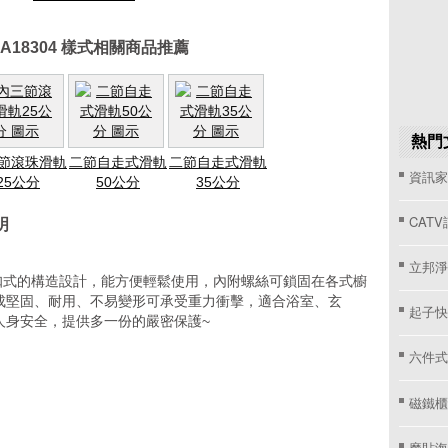
A18304 樣式相關商品推薦
熱門
節滾珠滑軌
二節自走式滑軌
二節自走式滑軌
資訊家 
25公分
50公分
35公分
CAT
明
立邦淨
動環扣式的構造設計，能方便輕鬆使用，內附螺絲可鎖固在各式櫥
成堅固、耐用、不易變形可承受重力衝擊，適合浴室、玄
起子快
人身安全，提供多一份的嚴密保護~
六件式
磁鐵櫃
魔貼海