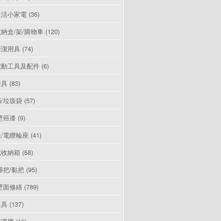
生活小家電
(36)
納盒/架/購物車
(120)
清潔用具
(74)
電動工具及配件
(6)
燈具
(83)
/垃圾袋
(57)
壁癌漆
(9)
/電纜輪座
(41)
式收納箱
(58)
掃把/黏把
(95)
壁面修繕
(789)
工具
(137)