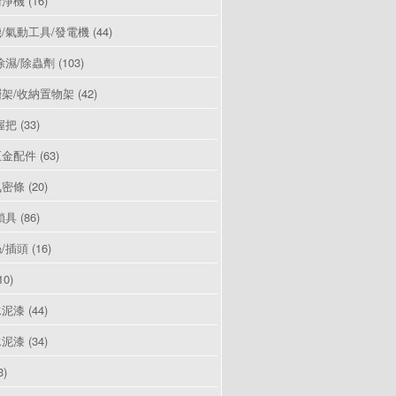
清淨機
(16)
/氣動工具/發電機
(44)
除濕/除蟲劑
(103)
架/收納置物架
(42)
握把
(33)
五金配件
(63)
氣密條
(20)
鎖具
(86)
/插頭
(16)
10)
水泥漆
(44)
水泥漆
(34)
3)