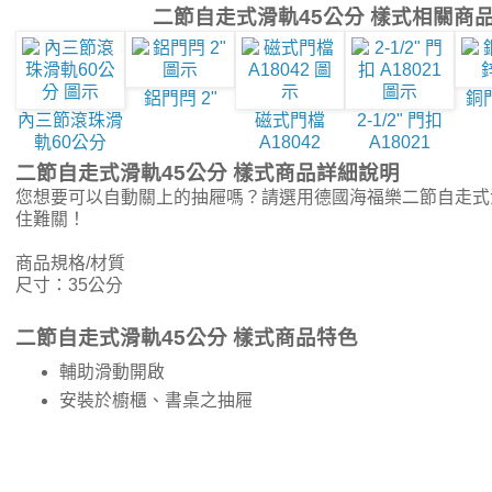
二節自走式滑軌45公分 樣式相關商
鋁門閂 2"
銅
內三節滾珠滑
磁式門檔
2-1/2" 門扣
軌60公分
A18042
A18021
二節自走式滑軌45公分 樣式商品詳細說明
您想要可以自動關上的抽屜嗎？請選用德國海福樂二節自走式
住難關！
商品規格/材質
尺寸：35公分
二節自走式滑軌45公分 樣式商品特色
輔助滑動開啟
安裝於櫥櫃、書桌之抽屜