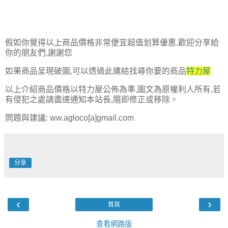
假如你覺得以上商品價格非常便宜超值划算優惠,歡迎分享給
你的朋友們,謝謝您
如果商品呈現破圖,可以透過此連結找尋你要的商品
特力屋
以上介紹商品價格以特力屋公佈為準,圖文為原權利人所有,若
有侵犯之處請盡速通知本站長,隨即修正或移除。
問題與建議: ww.agloco[a]gmail.com
分享
‹
›
首頁
查看網路版