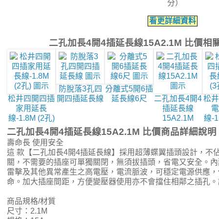
分）
看更詳細資料
二孔加長4開4插延長線15A2.1M 比價
防脫落3孔四
分離式5開6插
松井四開四插
開四插延長線
延長線6尺
二孔加長4開4
松井
家用延長
插延長線
電
線-1.8M (2孔)
15A2.1M
線-1
二孔加長4開4插延長線15A2.1M 比價商品詳細說明
壽命長 使用安全
這 款【二孔加長4開4插延長線】採用超薄蝶翼插頭設計，不
關，不需要的插座可單獨關閉，無須拔插頭，省電又安全。內
雷擊及其他異常產生之高電壓，電流脈波，可穩定電源供應，
命。加大插座間距，方便變壓器使用亦不會擋住相鄰之插孔。
商品規格/材質
尺寸：2.1M