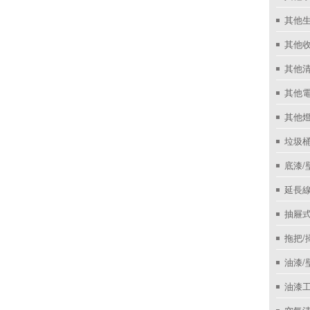
其他
其他收
其他
其他
其他
垃圾桶
底漆/
延長線
抽屜
拖把/
油漆/
油漆