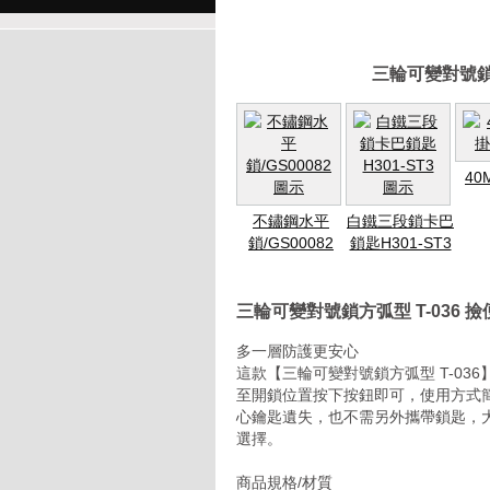
三輪可變對號鎖
4
不鏽鋼水平
白鐵三段鎖卡巴
鎖/GS00082
鎖匙H301-ST3
三輪可變對號鎖方弧型 T-036 
多一層防護更安心
這款【三輪可變對號鎖方弧型 T-03
至開鎖位置按下按鈕即可，使用方式
心鑰匙遺失，也不需另外攜帶鎖匙，
選擇。
商品規格/材質