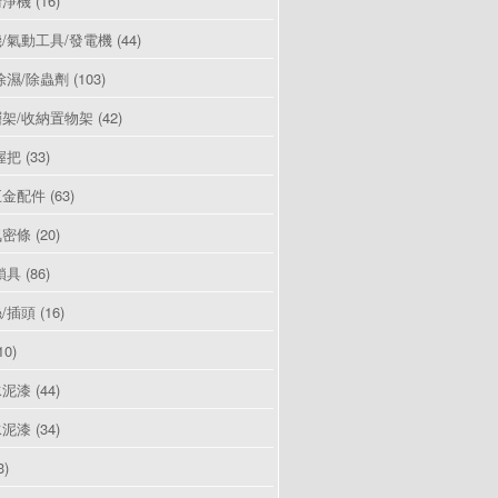
清淨機
(16)
/氣動工具/發電機
(44)
除濕/除蟲劑
(103)
架/收納置物架
(42)
握把
(33)
五金配件
(63)
氣密條
(20)
鎖具
(86)
/插頭
(16)
10)
水泥漆
(44)
水泥漆
(34)
3)