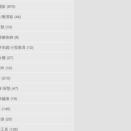
層架
(870)
/整理箱
(44)
豆類
(10)
棉被收納
(8)
穿衣鏡/小型家具
(12)
斗櫃
(27)
配件
(10)
燈
(210)
床/床墊
(47)
防鏽漆
(19)
漆
(145)
傢俱
(25)
手工具
(135)