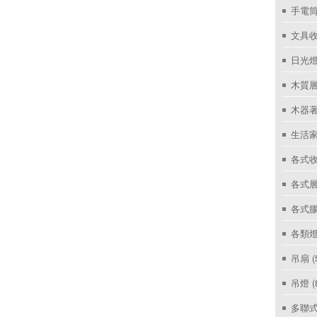
手電筒
文具
日光燈
木質層
木器著
生活家
各式收
各式層
各式
各類燈
吊扇
(
吊燈
(
多聯