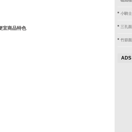
小騎士
三孔面
撿便宜商品特色
竹節面
ADS