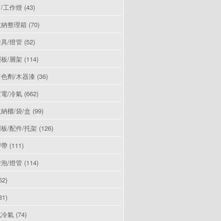
/工作燈
(43)
收納整理箱
(70)
具/燈管
(52)
板/層架
(114)
色劑/木器漆
(36)
電/冷氣
(662)
納櫃/袋/盒
(99)
板/配件/托架
(126)
膠帶
(111)
泡/燈管
(114)
52)
81)
式冷氣
(74)