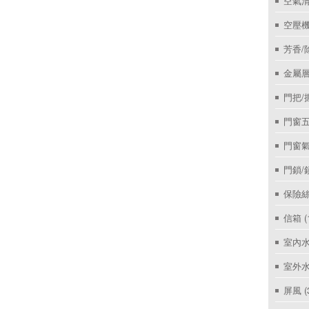
空氣
空壓機
芳香/
金屬層
門把/
門窗
門窗
門鎖/
保險絲
信箱
(
室內
室外
屏風
(