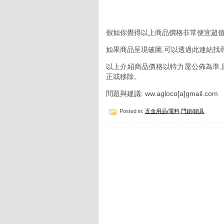
假如你覺得以上商品價格非常便宜超值
如果商品呈現破圖,可以透過此連結找
以上介紹商品價格以特力屋公佈為準,
正或移除。
問題與建議: ww.agloco[a]gmail.com
Posted in:
五金用品/電料
,
門鎖/鎖具