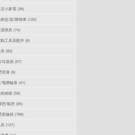
生活小家電
(36)
納盒/架/購物車
(120)
清潔用具
(74)
電動工具及配件
(6)
燈具
(83)
/垃圾袋
(57)
壁癌漆
(9)
/電纜輪座
(41)
式收納箱
(58)
掃把/黏把
(95)
壁面修繕
(789)
工具
(137)