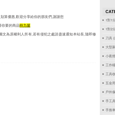
CAT
划算優惠,歡迎分享給你的朋友們,謝謝您
1對1
尋你要的商品
特力屋
1對2
圖文為原權利人所有,若有侵犯之處請盡速通知本站長,隨即修
刀具
(
大型家
小夜
工作
工具收
五金用
戶外
手工具
手推車