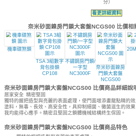
分）
看更詳細資料
奈米砂面鎳房門鎖大套盤NCGS00 比價
機車碟煞鎖
20
TSA 3組數字
不鏽鋼房門鎖/
背包掛鎖
一字型
奈米砂面鎳房
CP108
NC3000F
門鎖大套盤
NCGS00
奈米砂面鎳房門鎖大套盤NCGS00 比價商品詳細說
居家安全 精密堅固
獨特的握把造型與亮麗的表面處理，使門面增添畫龍點睛的效
塗料，無毒、長效、高安全性，具抑制細菌、黴菌滋生的效果
我均能得心應手。精密且堅固之鎖體機械結構終生保固。
奈米砂面鎳房門鎖大套盤NCGS00 比價商品特色