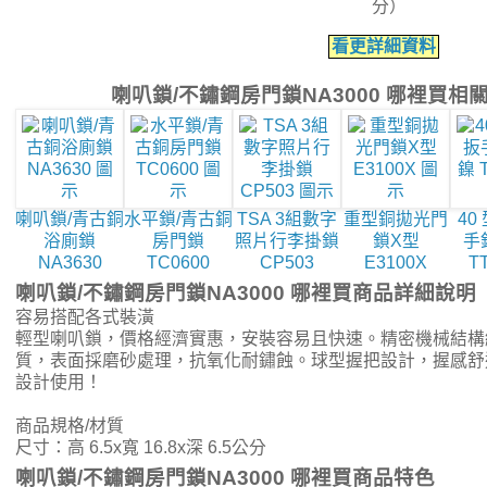
分）
看更詳細資料
喇叭鎖/不鏽鋼房門鎖NA3000 哪裡買相
喇叭鎖/青古銅
水平鎖/青古銅
TSA 3組數字
重型銅拋光門
40
浴廁鎖
房門鎖
照片行李掛鎖
鎖X型
手鎖
NA3630
TC0600
CP503
E3100X
T
喇叭鎖/不鏽鋼房門鎖NA3000 哪裡買商品詳細說明
容易搭配各式裝潢
輕型喇叭鎖，價格經濟實惠，安裝容易且快速。精密機械結構
質，表面採磨砂處理，抗氧化耐鏽蝕。球型握把設計，握感舒
設計使用！
商品規格/材質
尺寸：高 6.5x寬 16.8x深 6.5公分
喇叭鎖/不鏽鋼房門鎖NA3000 哪裡買商品特色