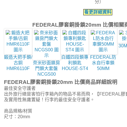
分）
看更詳細資料
FEDERAL膠套銅掛鎖20mm 比價相
30
鍛造大把手鎖/
白鐵四段鎖專
FEDERAL防
古銅
奈米砂面鎳房
利鎖匙
水自行車鎖
HMR6110F
門鎖大套盤
HOUSE-ST4
50MM
NCGS00
FEDERAL膠套銅掛鎖20mm 比價商品詳細說明
最佳安全守護者
出外旅行總是害怕行李箱內的物品不易而飛，【FEDERAL膠
及實用性無庸置疑！行李的最佳安全守護者。
商品規格/材質
尺寸：20mm