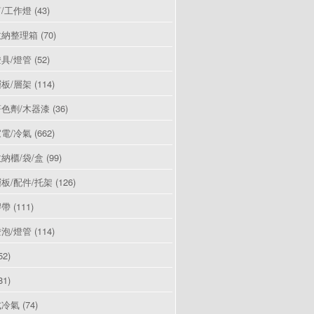
/工作燈
(43)
收納整理箱
(70)
具/燈管
(52)
板/層架
(114)
色劑/木器漆
(36)
電/冷氣
(662)
納櫃/袋/盒
(99)
板/配件/托架
(126)
膠帶
(111)
泡/燈管
(114)
52)
81)
式冷氣
(74)