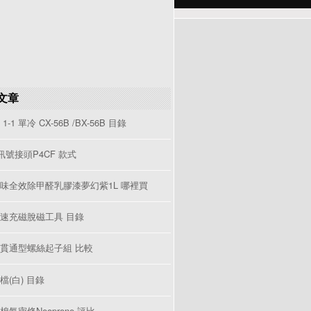
文章
1-1 單冷 CX-56B /BX-56B 目錄
V訊號接頭P4CF 款式
味全效除甲醛乳膠漆夢幻紫1L 哪裡買
速充磁脫磁工具 目錄
貫通型螺絲起子組 比較
檔(白) 目錄
棉氣密條Neoprene 評比