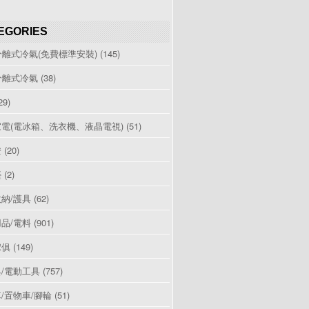
EGORIES
分離式冷氣(免費標準安裝)
(145)
分離式冷氣
(38)
29)
電(電冰箱、洗衣機、液晶電視)
(51)
燈
(20)
檯
(2)
納/護具
(62)
品/電料
(901)
傢俱
(149)
/電動工具
(757)
/置物車/腳輪
(51)