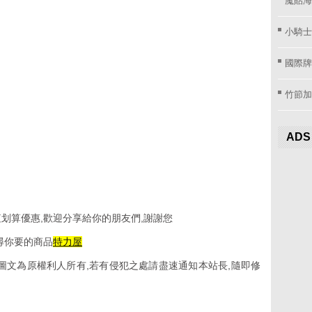
小騎士
國際牌窗
竹節加
ADS
划算優惠,歡迎分享給你的朋友們,謝謝您
尋你要的商品
特力屋
圖文為原權利人所有,若有侵犯之處請盡速通知本站長,隨即修