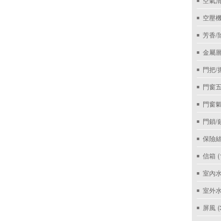
空氣
空壓機
芳香/
金屬層
門把/
門窗
門窗
門鎖/
保險絲
信箱
(
室內
室外
屏風
(