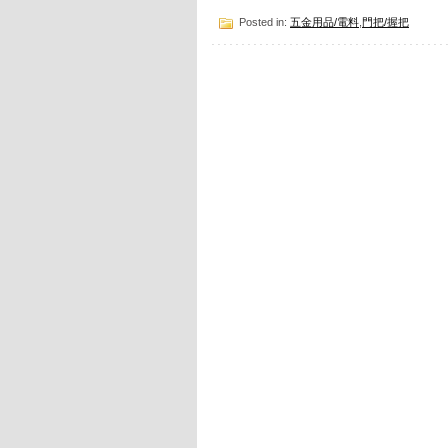
Posted in:
五金用品/電料
,
門把/握把