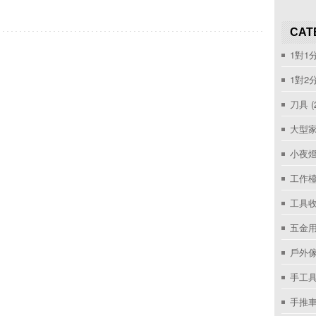
CAT
1對1
1對2
刀具
(
大型家
小夜
工作
工具收
五金用
戶外
手工具
手推車