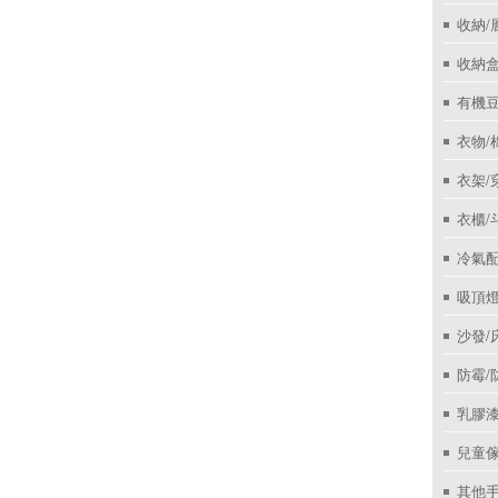
收納/
收納盒
有機
衣物/
衣架/
衣櫃/
冷氣
吸頂
沙發/
防霉/
乳膠
兒童
其他