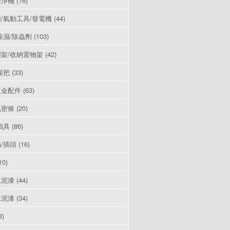
清淨機
(16)
/氣動工具/發電機
(44)
除濕/除蟲劑
(103)
架/收納置物架
(42)
握把
(33)
五金配件
(63)
氣密條
(20)
鎖具
(86)
/插頭
(16)
10)
水泥漆
(44)
水泥漆
(34)
3)