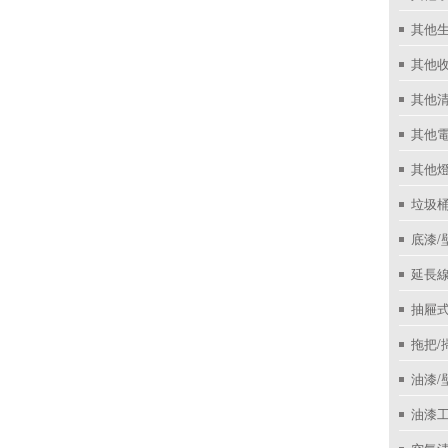
其他
其他收
其他
其他
其他
垃圾桶
底漆/
延長線
抽屜
拖把/
油漆/
油漆