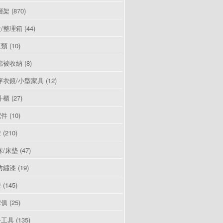
層架
(870)
/整理箱
(44)
豆類
(10)
棉被收納
(8)
穿衣鏡/小型家具
(12)
斗櫃
(27)
配件
(10)
燈
(210)
床/床墊
(47)
防鏽漆
(19)
漆
(145)
傢俱
(25)
手工具
(135)