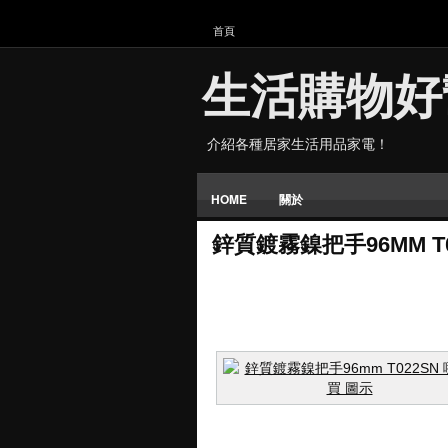
首頁
生活購物好
介紹各種居家生活用品家電！
HOME
關於
鋅質鍍霧鎳把手96MM T