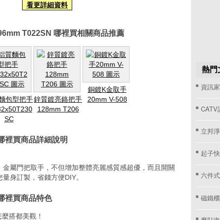
看更詳細資料
6mm T022SN 哪裡買相關商品推薦
熱門
資訊家 
銅鍍K金取手
麵包型把手
鋅質鍍亮鉻把手
20mm V-508
CAT
32x50T230
128mm T206
SC
立邦淨
N 哪裡買商品詳細說明
起子快
，金屬門把取手，不但增加整體亮麗感質感超優，而且開關
六件式
量身訂製，省錢方便DIY。
磁鐵櫃
N 哪裡買商品特色
怎麼搭都美觀！
魔貼海