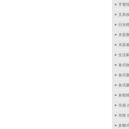
手電筒
文具
日光燈
木質層
木器著
生活家
各式收
各式層
各式
各類燈
吊扇
(
吊燈
(
多聯