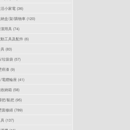
生活小家電
(36)
納盒/架/購物車
(120)
清潔用具
(74)
電動工具及配件
(6)
燈具
(83)
/垃圾袋
(57)
壁癌漆
(9)
/電纜輪座
(41)
式收納箱
(58)
掃把/黏把
(95)
壁面修繕
(789)
工具
(137)