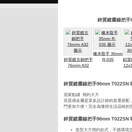
鋅質鍍霧鎳把手9
橡木取手 35mm
鋅質鍍古銅把手
R-035
鋁質
76m/m A32
12x
鋅質鍍霧鎳把手96mm T022S
居家點綴 簡約大方
高質感金屬是眾多設計師的首選搭配
門更加方便！完全為懂得生活品味的您
鋅質鍍霧鎳把手96mm T022S
造型大方簡約款式，不挑環境