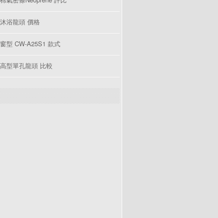
沐浴龍頭 價格
型 CW-A25S1 款式
高型單孔龍頭 比較