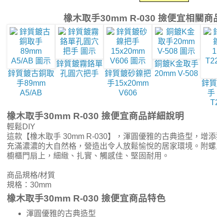
橡木取手30mm R-030 撿便宜相關
鋅質鍍霧鉻單
銅鍍K金取手
鋅質鍍古銅取
孔圓穴把手
鋅質鍍砂鎳把
20mm V-508
手89mm
手15x20mm
鋅質
A5/AB
V606
手
T
橡木取手30mm R-030 撿便宜商品詳細說明
輕鬆DIY
這款【橡木取手 30mm R-030】，渾圓優雅的古典造型，
充滿濃濃的大自然格，營造出令人放鬆愉悅的居家環境。附螺
櫥櫃門扇上，細緻、扎實、觸感佳、堅固耐用。
商品規格/材質
規格：30mm
橡木取手30mm R-030 撿便宜商品特色
渾圓優雅的古典造型