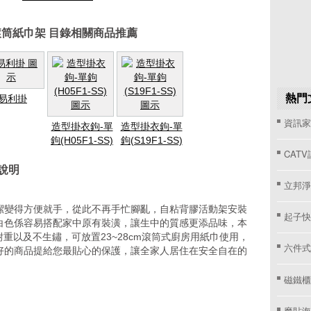
筒紙巾架 目錄相關商品推薦
熱門
易利掛
資訊家 
造型掛衣鉤-單
造型掛衣鉤-單
鉤(H05F1-SS)
鉤(S19F1-SS)
CAT
說明
立邦淨
潔變得方便就手，從此不再手忙腳亂，自粘背膠活動架安裝
起子快
白色係容易搭配家中原有裝潢，讓生中的質感更添品味，本
重以及不生鏽，可放置23~28cm滾筒式廚房用紙巾使用，
六件式
好的商品提給您最貼心的保護，讓全家人居住在安全自在的
磁鐵櫃
魔貼海