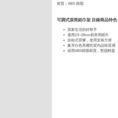
材質：ABS 樹脂
可調式滾筒紙巾架 目錄商品特色
居家生活的好幫手
適用23~28cm廚房用紙巾
自粘式背膠，使用安裝方便
象牙白色系襯托室內品味質感
採用ABS樹脂材質，堅固輕盈