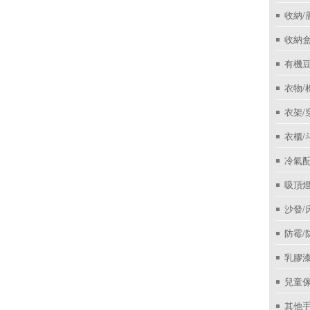
收納/
收納盒
有機
衣物/
衣架/
衣櫃/
冷氣
吸頂
沙發/
防霉/
乳膠
兒童
其他