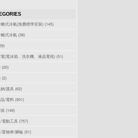
EGORIES
分離式冷氣(免費標準安裝)
(145)
分離式冷氣
(38)
29)
電(電冰箱、洗衣機、液晶電視)
(51)
燈
(20)
檯
(2)
納/護具
(62)
品/電料
(901)
傢俱
(149)
/電動工具
(757)
/置物車/腳輪
(51)