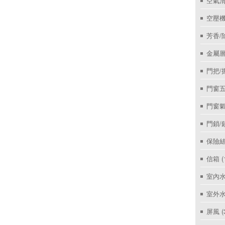
空氣
空壓機
芳香/
金屬層
門把/
門窗
門窗
門鎖/
保險絲
信箱
(
室內
室外
屏風
(