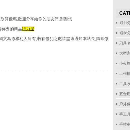
CAT
划算優惠,歡迎分享給你的朋友們,謝謝您
1對1
尋你要的商品
特力屋
1對2
圖文為原權利人所有,若有侵犯之處請盡速通知本站長,隨即修
刀具
(
大型家
小夜
工作
工具收
五金用
戶外
手工具
手推車