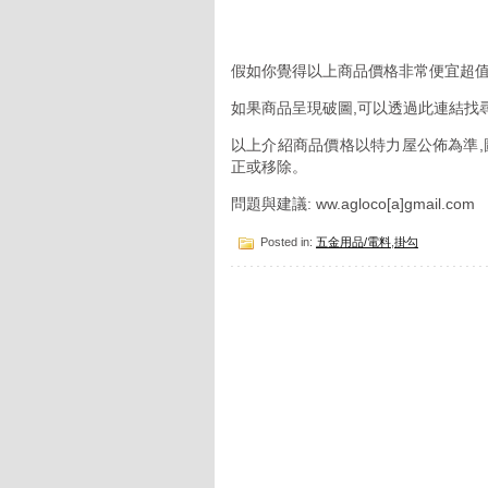
假如你覺得以上商品價格非常便宜超值
如果商品呈現破圖,可以透過此連結找
以上介紹商品價格以特力屋公佈為準,
正或移除。
問題與建議: ww.agloco[a]gmail.com
Posted in:
五金用品/電料
,
掛勾