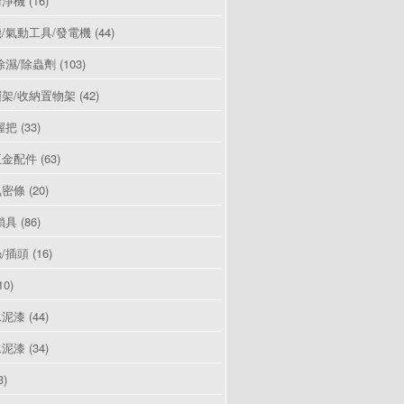
清淨機
(16)
/氣動工具/發電機
(44)
除濕/除蟲劑
(103)
架/收納置物架
(42)
握把
(33)
五金配件
(63)
氣密條
(20)
鎖具
(86)
/插頭
(16)
10)
水泥漆
(44)
水泥漆
(34)
3)