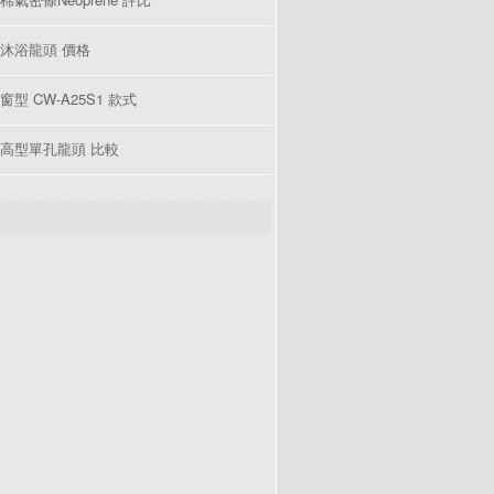
沐浴龍頭 價格
型 CW-A25S1 款式
高型單孔龍頭 比較