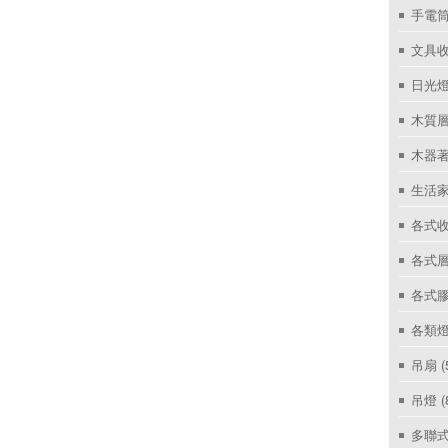
手電筒
文具
日光燈
木質層
木器著
生活家
各式收
各式層
各式
各類燈
吊扇
(
吊燈
(
多聯