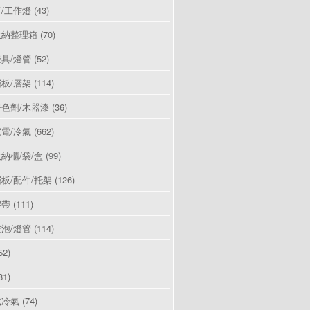
/工作燈
(43)
收納整理箱
(70)
具/燈管
(52)
板/層架
(114)
色劑/木器漆
(36)
電/冷氣
(662)
納櫃/袋/盒
(99)
板/配件/托架
(126)
膠帶
(111)
泡/燈管
(114)
52)
81)
式冷氣
(74)