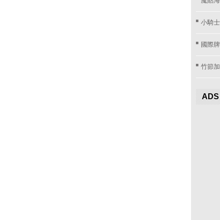
小騎士
國際牌窗
竹節加
ADS