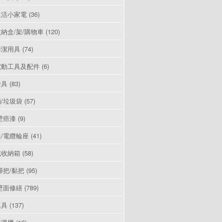
生活小家電
(36)
納盒/架/購物車
(120)
清潔用具
(74)
電動工具及配件
(6)
燈具
(83)
/垃圾袋
(57)
壁癌漆
(9)
/電纜輪座
(41)
式收納箱
(58)
掃把/黏把
(95)
壁面修繕
(789)
工具
(137)