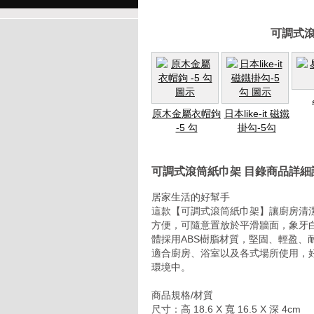
可調式滾
原木金屬衣帽鉤
日本like-it 磁鐵
-5 勾
掛勾-5勾
可調式滾筒紙巾架 目錄商品詳細
居家生活的好幫手
這款【可調式滾筒紙巾架】讓廚房清
方便，可隨意置放於平滑牆面，象牙
體採用ABS樹脂材質，堅固、輕盈、耐
適合廚房、浴室以及各式場所使用，
環境中。
商品規格/材質
尺寸：高 18.6 X 寬 16.5 X 深 4cm