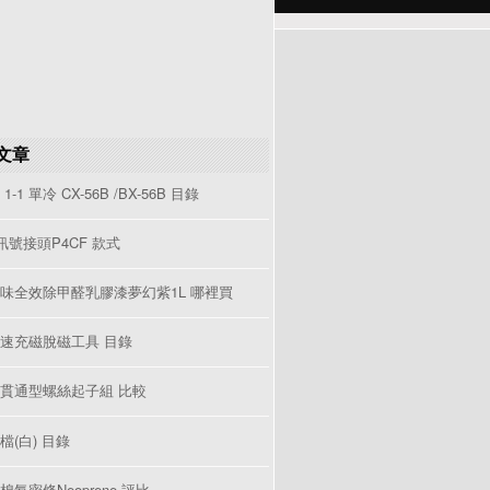
文章
1-1 單冷 CX-56B /BX-56B 目錄
V訊號接頭P4CF 款式
味全效除甲醛乳膠漆夢幻紫1L 哪裡買
速充磁脫磁工具 目錄
貫通型螺絲起子組 比較
檔(白) 目錄
棉氣密條Neoprene 評比