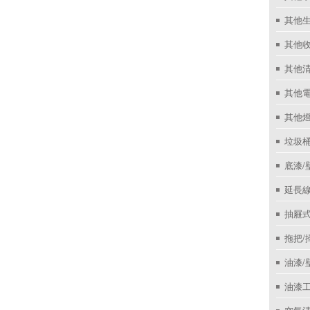
其他
其他收
其他
其他
其他
垃圾桶
底漆/
延長線
抽屜
拖把/
油漆/
油漆