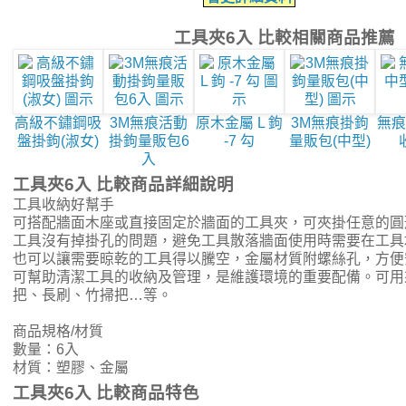
工具夾6入 比較相關商品推薦
高級不鏽鋼吸
3M無痕活動
原木金屬 L 鉤
3M無痕掛鉤
無痕
盤掛鉤(淑女)
掛鉤量販包6
-7 勾
量販包(中型)
入
工具夾6入 比較商品詳細說明
工具收納好幫手
可搭配牆面木座或直接固定於牆面的工具夾，可夾掛任意的圓
工具沒有掉掛孔的問題，避免工具散落牆面使用時需要在工具
也可以讓需要晾乾的工具得以騰空，金屬材質附螺絲孔，方便
可幫助清潔工具的收納及管理，是維護環境的重要配備。可用
把、長刷、竹掃把…等。
商品規格/材質
數量：6入
材質：塑膠、金屬
工具夾6入 比較商品特色