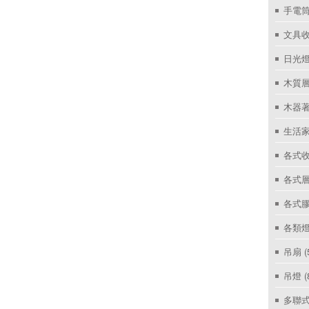
手電筒
文具
日光燈
木質層
木器著
生活家
各式收
各式層
各式
各類燈
吊扇
(
吊燈
(
多聯