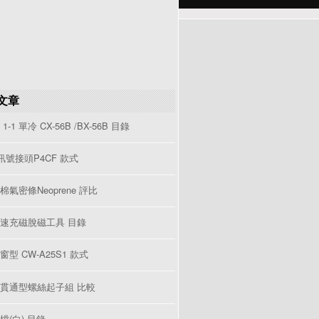
文章
1-1 單冷 CX-56B /BX-56B 目錄
V訊號接頭P4CF 款式
棉氣密條Neoprene 評比
速充磁脫磁工具 目錄
型 CW-A25S1 款式
貫通型螺絲起子組 比較
檔(白) 目錄