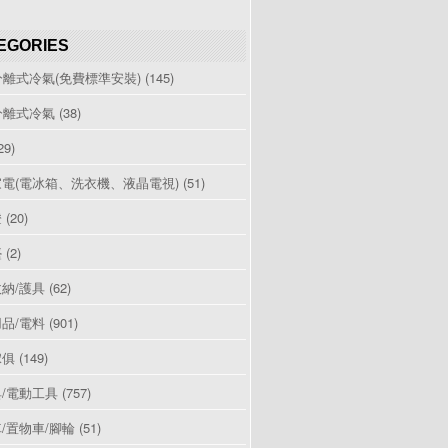
EGORIES
分離式冷氣(免費標準安裝)
(145)
分離式冷氣
(38)
29)
電(電冰箱、洗衣機、液晶電視)
(51)
燈
(20)
檯
(2)
納/護具
(62)
品/電料
(901)
傢俱
(149)
/電動工具
(757)
/置物車/腳輪
(51)