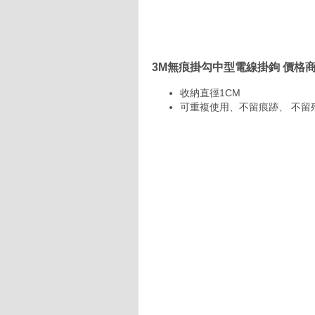
3M無痕掛勾中型電線掛鉤 價格
收納直徑1CM
可重複使用、不留痕跡、 不留