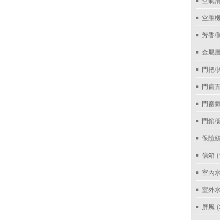
空氣
空壓機
芳香/
金屬層
門把/
門窗
門窗
門鎖/
保險絲
信箱
(
室內
室外
屏風
(