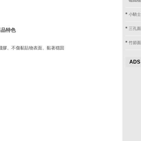
小騎士
三孔面
商品特色
竹節面
殘膠、不傷黏貼物表面、黏著穩固
ADS