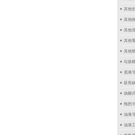
其他
其他收
其他
其他
其他
垃圾桶
底漆/
延長線
抽屜
拖把/
油漆/
油漆