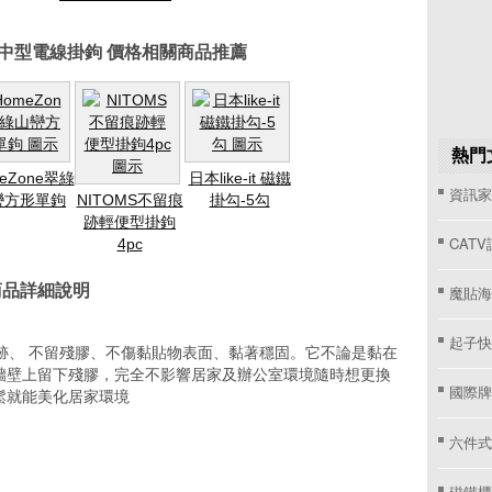
勾中型電線掛鉤 價格相關商品推薦
熱門
eZone翠綠
日本like-it 磁鐵
資訊家 
巒方形單鉤
NITOMS不留痕
掛勾-5勾
跡輕便型掛鉤
CAT
4pc
商品詳細說明
魔貼海
起子快
跡、 不留殘膠、不傷黏貼物表面、黏著穩固。它不論是黏在
牆壁上留下殘膠，完全不影響居家及辦公室環境隨時想更換
國際牌窗
鬆就能美化居家環境
！
六件式
磁鐵櫃