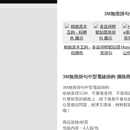
3M無痕掛
精緻原木五鉤 -
多益得輕鬆貼隱
Hom
棕櫚色
形掛勾
山
3M無痕掛勾中型電線掛鉤 價格
3M無痕掛勾中型電線掛鉤
收納直徑1CM、可重複使用、不留痕
什麼材質的牆面上，除下後都不會在
位置都沒問題，經濟又環保，輕輕鬆
哦
商品規格/材質
包裝內容：4入裝/包