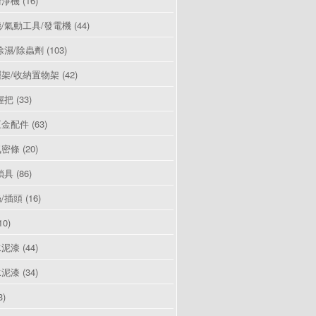
清淨機
(16)
/氣動工具/發電機
(44)
除濕/除蟲劑
(103)
架/收納置物架
(42)
握把
(33)
五金配件
(63)
氣密條
(20)
鎖具
(86)
/插頭
(16)
10)
水泥漆
(44)
水泥漆
(34)
3)