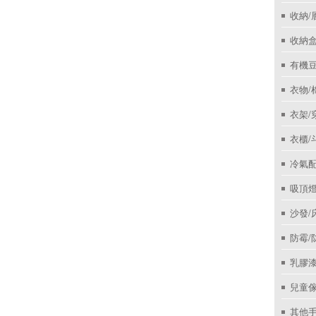
收納/
收納盒
有機
衣物/
衣架/
衣櫃/
冷氣
吸頂
沙發/
防霉/
乳膠
兒童
其他