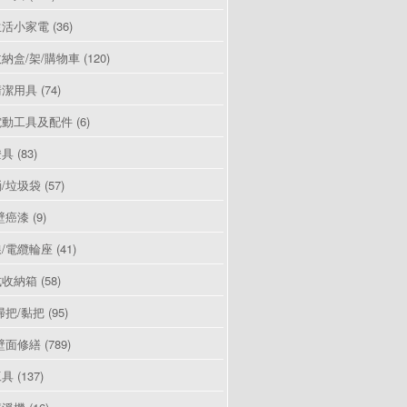
生活小家電
(36)
納盒/架/購物車
(120)
清潔用具
(74)
電動工具及配件
(6)
燈具
(83)
/垃圾袋
(57)
壁癌漆
(9)
/電纜輪座
(41)
式收納箱
(58)
掃把/黏把
(95)
壁面修繕
(789)
工具
(137)