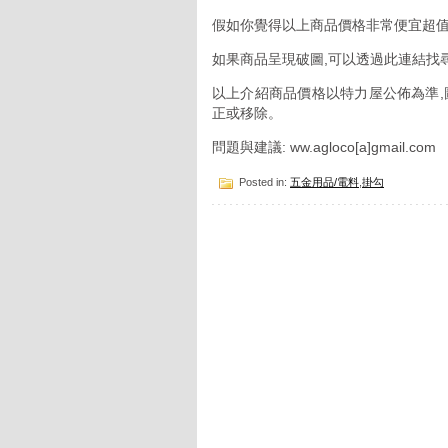
假如你覺得以上商品價格非常便宜超值
如果商品呈現破圖,可以透過此連結找
以上介紹商品價格以特力屋公佈為準,
正或移除。
問題與建議: ww.agloco[a]gmail.com
Posted in:
五金用品/電料
,
掛勾