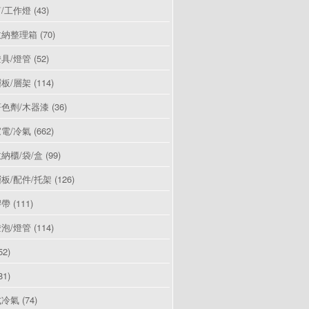
/工作燈
(43)
收納整理箱
(70)
具/燈管
(52)
板/層架
(114)
色劑/木器漆
(36)
電/冷氣
(662)
納櫃/袋/盒
(99)
板/配件/托架
(126)
膠帶
(111)
泡/燈管
(114)
52)
81)
式冷氣
(74)