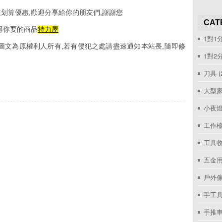
划算優惠,歡迎分享給你的朋友們,謝謝您
CAT
尋你要的商品
特力屋
1對1
圖文為原權利人所有,若有侵犯之處請盡速通知本站長,隨即修
1對2
刀具
(
大型家
小夜
工作
工具收
五金用
戶外
手工具
手推車