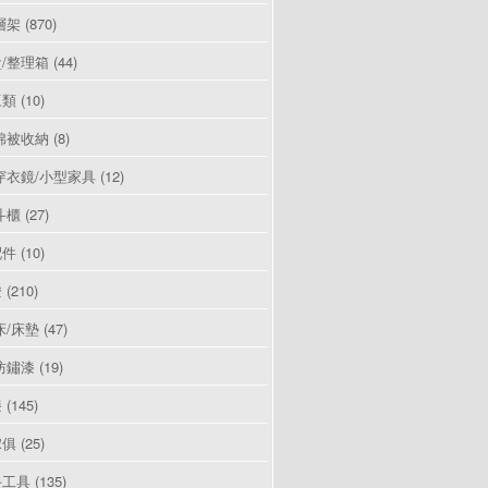
層架
(870)
/整理箱
(44)
豆類
(10)
棉被收納
(8)
穿衣鏡/小型家具
(12)
斗櫃
(27)
配件
(10)
燈
(210)
床/床墊
(47)
防鏽漆
(19)
漆
(145)
傢俱
(25)
手工具
(135)