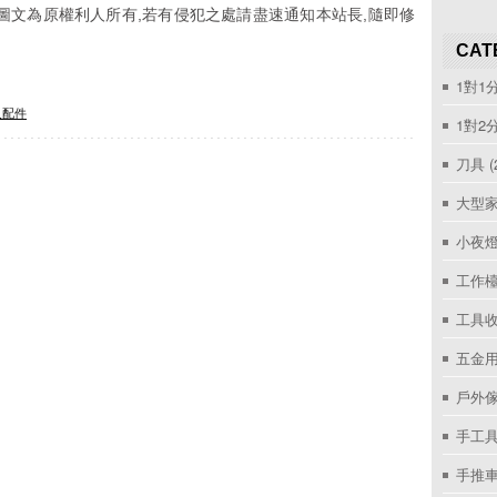
圖文為原權利人所有,若有侵犯之處請盡速通知本站長,隨即修
CAT
1對1
及配件
1對2
刀具
(
大型家
小夜
工作
工具收
五金用
戶外
手工具
手推車