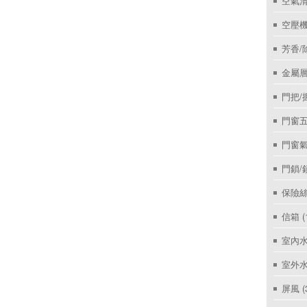
空氣
空壓機
芳香/
金屬層
門把/
門窗
門窗
門鎖/
保險絲
信箱
(
室內
室外
屏風
(