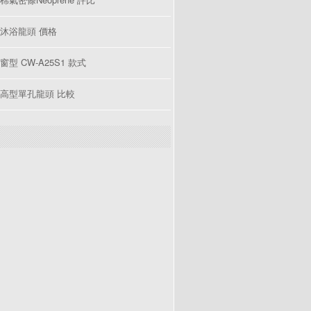
沐浴龍頭 價格
型 CW-A25S1 款式
高型單孔龍頭 比較