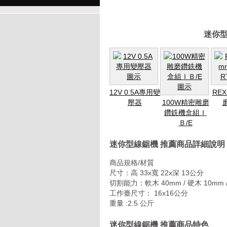
迷你型
12V 0.5A專用變
RE
壓器
100W精密雕磨
鑽銑機盒組Ｉ
Ｂ/E
迷你型線鋸機 推薦商品詳細說明
商品規格/材質
尺寸：高 33x寬 22x深 13公分
切割能力：軟木 40mm / 硬木 10mm /
工作臺尺寸： 16x16公分
重量 :2.5 公斤
迷你型線鋸機 推薦商品特色