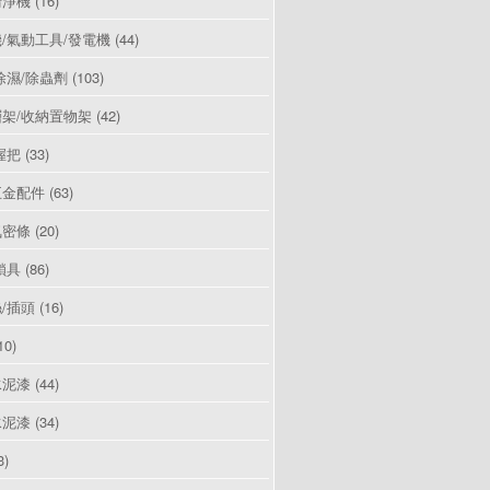
清淨機
(16)
/氣動工具/發電機
(44)
除濕/除蟲劑
(103)
架/收納置物架
(42)
握把
(33)
五金配件
(63)
氣密條
(20)
鎖具
(86)
/插頭
(16)
10)
水泥漆
(44)
水泥漆
(34)
3)