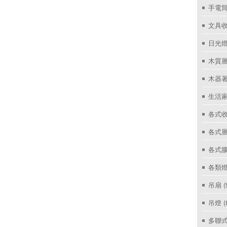
手電筒
文具
日光燈
木質層
木器著
生活家
各式收
各式層
各式
各類燈
吊扇
(
吊燈
(
多聯