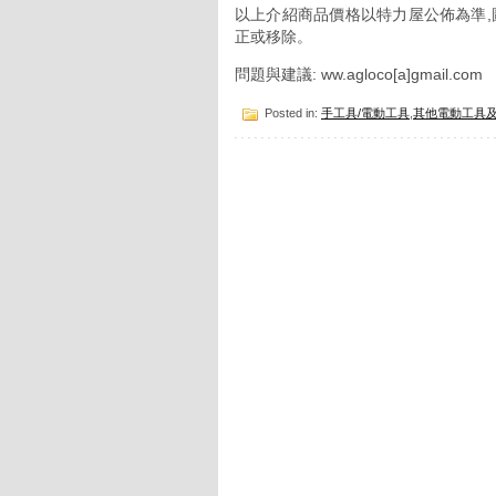
以上介紹商品價格以特力屋公佈為準,
正或移除。
問題與建議: ww.agloco[a]gmail.com
Posted in:
手工具/電動工具
,
其他電動工具