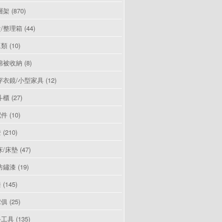
層架
(870)
/整理箱
(44)
豆類
(10)
棉被收納
(8)
穿衣鏡/小型家具
(12)
斗櫃
(27)
配件
(10)
燈
(210)
床/床墊
(47)
防鏽漆
(19)
漆
(145)
傢俱
(25)
手工具
(135)