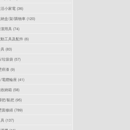
生活小家電
(36)
納盒/架/購物車
(120)
清潔用具
(74)
電動工具及配件
(6)
燈具
(83)
/垃圾袋
(57)
壁癌漆
(9)
/電纜輪座
(41)
式收納箱
(58)
掃把/黏把
(95)
壁面修繕
(789)
工具
(137)