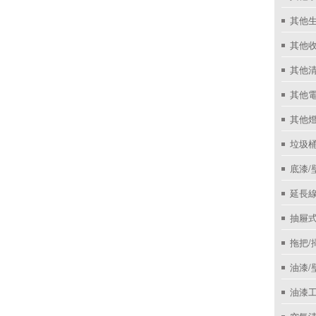
其他
其他收
其他
其他
其他
垃圾桶
底漆/
延長線
抽屜
拖把/
油漆/
油漆