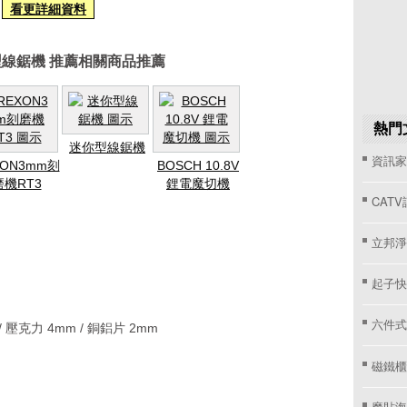
看更詳細資料
線鋸機 推薦相關商品推薦
熱門
迷你型線鋸機
資訊家 
XON3mm刻
BOSCH 10.8V
磨機RT3
鋰電魔切機
CAT
立邦淨
起子快
六件式
 壓克力 4mm / 銅鋁片 2mm
磁鐵櫃
魔貼海