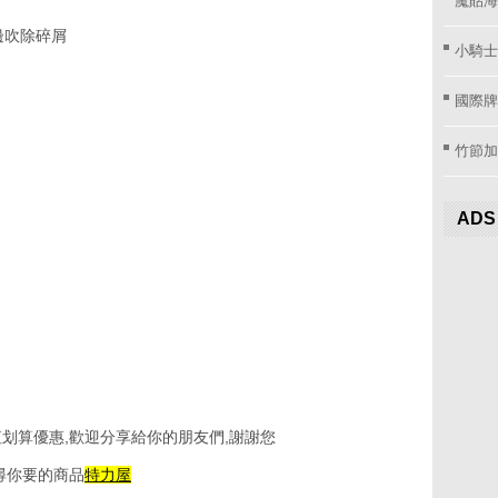
邊鋸邊吹除碎屑
小騎士
國際牌窗
竹節加
ADS
划算優惠,歡迎分享給你的朋友們,謝謝您
尋你要的商品
特力屋