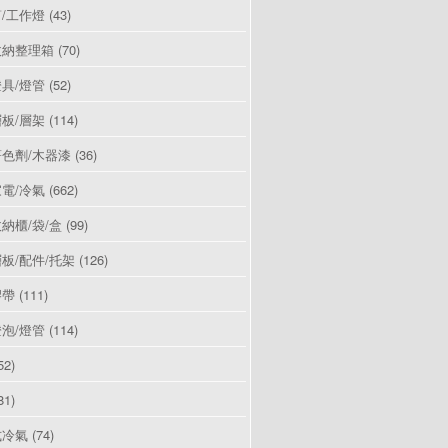
/工作燈
(43)
收納整理箱
(70)
具/燈管
(52)
板/層架
(114)
色劑/木器漆
(36)
電/冷氣
(662)
納櫃/袋/盒
(99)
板/配件/托架
(126)
膠帶
(111)
泡/燈管
(114)
52)
81)
式冷氣
(74)