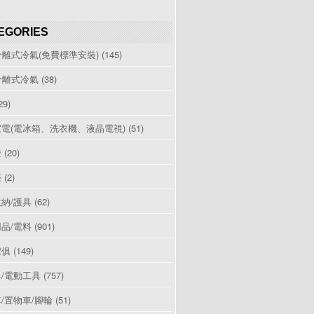
EGORIES
分離式冷氣(免費標準安裝)
(145)
分離式冷氣
(38)
29)
電(電冰箱、洗衣機、液晶電視)
(51)
燈
(20)
檯
(2)
納/護具
(62)
品/電料
(901)
傢俱
(149)
/電動工具
(757)
/置物車/腳輪
(51)