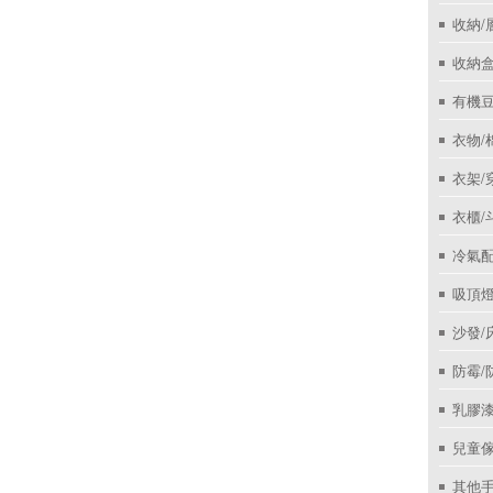
收納/
收納盒
有機
衣物/
衣架/
衣櫃/
冷氣
吸頂
沙發/
防霉/
乳膠
兒童
其他