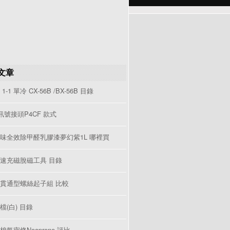
文章
1-1 單冷 CX-56B /BX-56B 目錄
V訊號接頭P4CF 款式
味全效除甲醛乳膠漆夢幻紫1L 哪裡買
速充磁脫磁工具 目錄
貫通型螺絲起子組 比較
檔(白) 目錄
棉氣密條Neoprene 評比