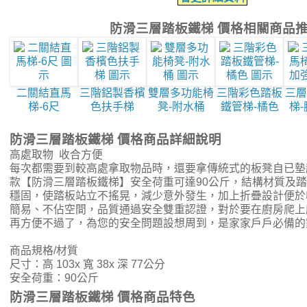
防滑三層踏板鐵梯 價格相關商品
二關結直馬
三階鋁製香檳
雙層多功能椅
三階彩色踏板
三層
梯-6尺
色扶手梯
凳-附水桶
鐵管梯-橘色
梯
防滑三層踏板鐵梯 價格商品詳細說明
高處取物 收合方便
每次都需要到較高處拿取物品時，還要拿傳統式的板凳自已墊起
款【防滑三層踏板鐵梯】安全荷重可達90公斤，結構材質及
穩固，使踏板站立不搖晃，減少意外發生，加上折疊設計便於
簡易、不佔空間，品質通過安全雙重認證，對於要在廚房爬上
再方便不過了，為您的安全問題設想周到，是家家戶戶必備的
商品規格/材質
尺寸：高 103x 寬 38x 深 77公分
安全荷重：90公斤
防滑三層踏板鐵梯 價格商品特色