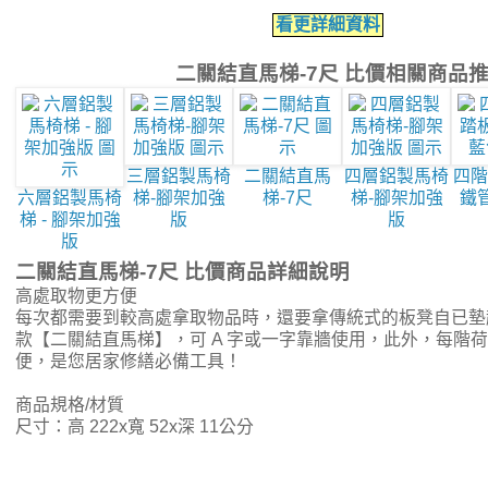
看更詳細資料
二關結直馬梯-7尺 比價相關商品
三層鋁製馬椅
二關結直馬
四層鋁製馬椅
四階
六層鋁製馬椅
梯-腳架加強
梯-7尺
梯-腳架加強
鐵
梯 - 腳架加強
版
版
版
二關結直馬梯-7尺 比價商品詳細說明
高處取物更方便
每次都需要到較高處拿取物品時，還要拿傳統式的板凳自已墊
款【二關結直馬梯】，可 A 字或一字靠牆使用，此外，每階荷
便，是您居家修繕必備工具！
商品規格/材質
尺寸：高 222x寬 52x深 11公分