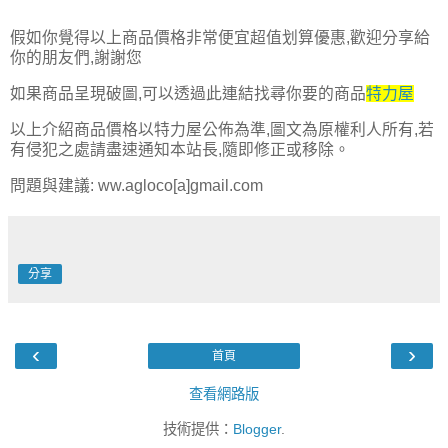
假如你覺得以上商品價格非常便宜超值划算優惠,歡迎分享給
你的朋友們,謝謝您
如果商品呈現破圖,可以透過此連結找尋你要的商品
特力屋
以上介紹商品價格以特力屋公佈為準,圖文為原權利人所有,若
有侵犯之處請盡速通知本站長,隨即修正或移除。
問題與建議: ww.agloco[a]gmail.com
分享
‹
›
首頁
查看網路版
技術提供：
Blogger
.