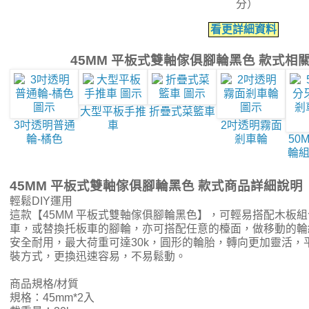
分）
看更詳細資料
45MM 平板式雙軸傢俱腳輪黑色 款式相
大型平板手推
折疊式菜籃車
3吋透明普通
車
2吋透明霧面
輪-橘色
剎車輪
50
輪組
45MM 平板式雙軸傢俱腳輪黑色 款式商品詳細說明
輕鬆DIY運用
這款【45MM 平板式雙軸傢俱腳輪黑色】，可輕易搭配木板
車，或替換托板車的腳輪，亦可搭配任意的檯面，做移動的輪
安全耐用，最大荷重可達30k，圓形的輪胎，轉向更加靈活，
裝方式，更換迅速容易，不易鬆動。
商品規格/材質
規格：45mm*2入