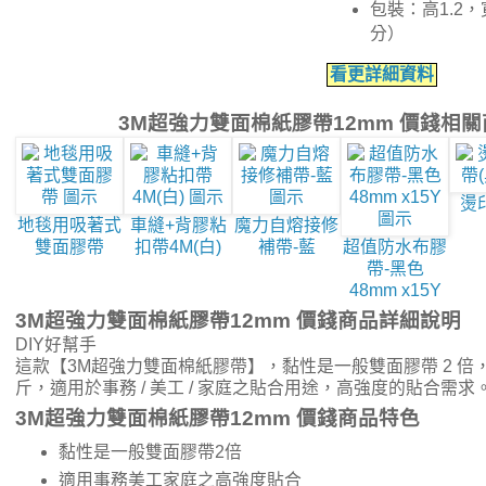
包裝：高1.2，寬
分）
看更詳細資料
3M超強力雙面棉紙膠帶12mm 價錢相
燙
地毯用吸著式
車縫+背膠粘
魔力自熔接修
雙面膠帶
扣帶4M(白)
補帶-藍
超值防水布膠
帶-黑色
48mm x15Y
3M超強力雙面棉紙膠帶12mm 價錢商品詳細說明
DIY好幫手
這款【3M超強力雙面棉紙膠帶】，黏性是一般雙面膠帶 2 倍，每
斤，適用於事務 / 美工 / 家庭之貼合用途，高強度的貼合需求
3M超強力雙面棉紙膠帶12mm 價錢商品特色
黏性是一般雙面膠帶2倍
適用事務美工家庭之高強度貼合