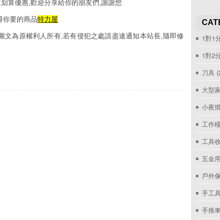
划算優惠,歡迎分享給你的朋友們,謝謝您
尋你要的商品
特力屋
CAT
圖文為原權利人所有,若有侵犯之處請盡速通知本站長,隨即修
1對1
1對2
刀具
(
大型家
小夜
工作
工具收
五金用
戶外
手工具
手推車