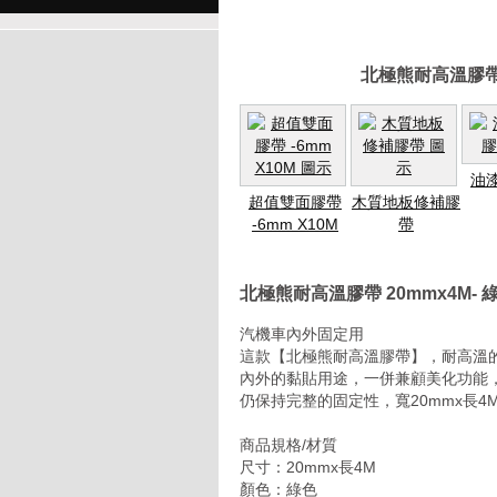
北極熊耐高溫膠帶 
油
超值雙面膠帶
木質地板修補膠
-6mm X10M
帶
北極熊耐高溫膠帶 20mmx4M-
汽機車內外固定用
這款【北極熊耐高溫膠帶】，耐高溫
內外的黏貼用途，一併兼顧美化功能
仍保持完整的固定性，寬20mmx長
商品規格/材質
尺寸：20mmx長4M
顏色：綠色