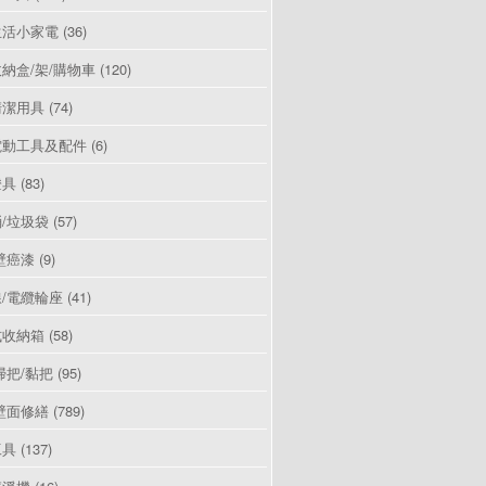
生活小家電
(36)
納盒/架/購物車
(120)
清潔用具
(74)
電動工具及配件
(6)
燈具
(83)
/垃圾袋
(57)
壁癌漆
(9)
/電纜輪座
(41)
式收納箱
(58)
掃把/黏把
(95)
壁面修繕
(789)
工具
(137)