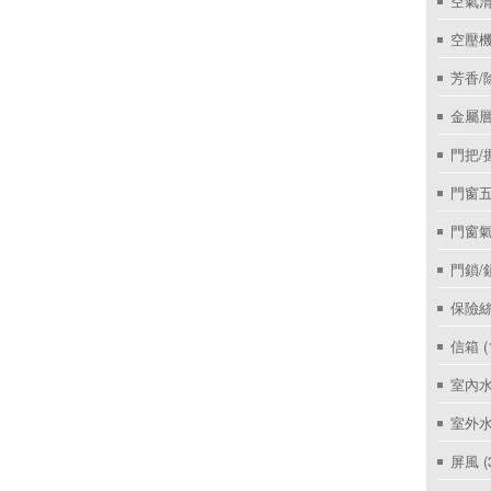
空氣
空壓機
芳香/
金屬層
門把/
門窗
門窗
門鎖/
保險絲
信箱
(
室內
室外
屏風
(