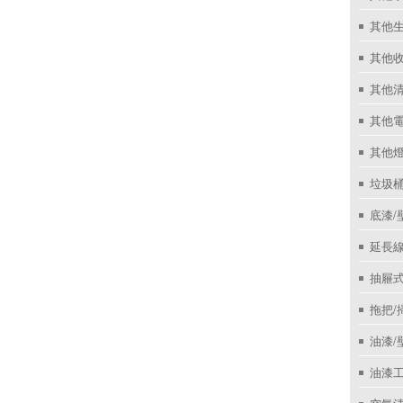
其他
其他收
其他
其他
其他
垃圾桶
底漆/
延長線
抽屜
拖把/
油漆/
油漆