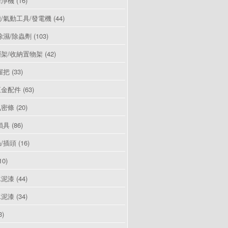
清淨機
(16)
/氣動工具/發電機
(44)
除濕/除蟲劑
(103)
架/收納置物架
(42)
握把
(33)
五金配件
(63)
氣密條
(20)
鎖具
(86)
/插頭
(16)
10)
水泥漆
(44)
水泥漆
(34)
3)