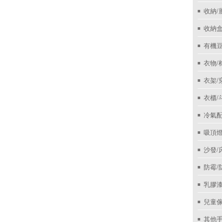
收納/
收納盒
有機
衣物/
衣架/
衣櫃/
冷氣
吸頂
沙發/
防霉/
乳膠
兒童
其他