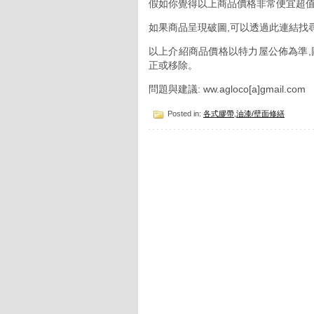
假如你覺得以上商品價格非常便宜超值
如果商品呈現破圖,可以透過此連結找
以上介紹商品價格以特力屋公佈為準,
正或移除。
問題與建議: ww.agloco[a]gmail.com
Posted in:
各式膠帶
,
油漆/壁面修繕