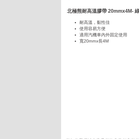
北極熊耐高溫膠帶 20mmx4M-
耐高溫，黏性佳
使用容易方便
適用汽機車內外固定使用
寬20mmx長4M