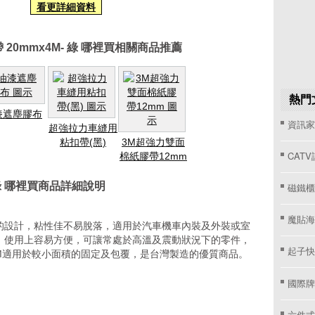
看更詳細資料
20mmx4M- 綠 哪裡買相關商品推薦
熱門
漆遮塵膠布
資訊家 
超強拉力車縫用
粘扣帶(黑)
3M超強力雙面
CAT
棉紙膠帶12mm
 綠 哪裡買商品詳細說明
磁鐵櫃
魔貼海
的設計，粘性佳不易脫落，適用於汽車機車內裝及外裝或室
，使用上容易方便，可讓常處於高溫及震動狀況下的零件，
起子快
4M適用於較小面積的固定及包覆，是台灣製造的優質商品。
國際牌窗
六件式