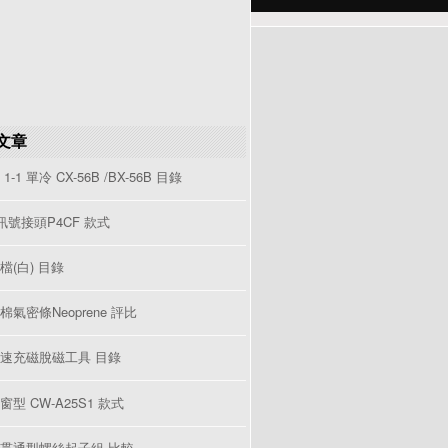
文章
1-1 單冷 CX-56B /BX-56B 目錄
V訊號接頭P4CF 款式
檔(白) 目錄
棉氣密條Neoprene 評比
速充磁脫磁工具 目錄
型 CW-A25S1 款式
貫通型螺絲起子組 比較