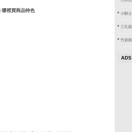
 綠 哪裡買商品特色
小騎士
三孔面
竹節面
ADS