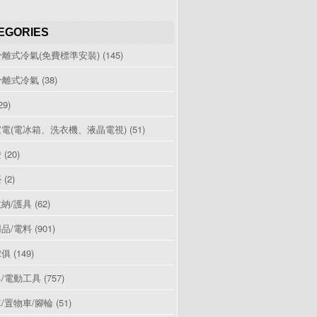
EGORIES
分離式冷氣(免費標準安裝)
(145)
分離式冷氣
(38)
29)
電(電冰箱、洗衣機、液晶電視)
(51)
燈
(20)
檯
(2)
納/護具
(62)
品/電料
(901)
傢俱
(149)
/電動工具
(757)
/置物車/腳輪
(51)