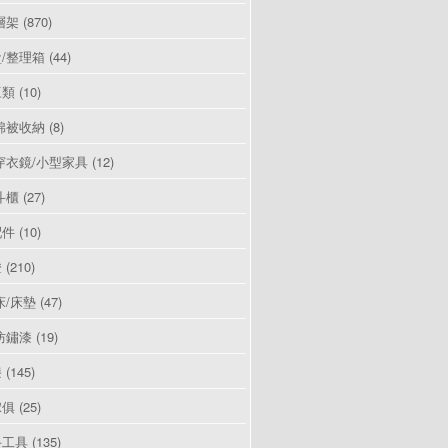
層架
(870)
/整理箱
(44)
豆類
(10)
棉被收納
(8)
穿衣鏡/小型家具
(12)
斗櫃
(27)
配件
(10)
燈
(210)
床/床墊
(47)
防鏽漆
(19)
漆
(145)
傢俱
(25)
手工具
(135)