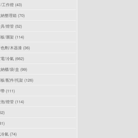
/工作燈
(43)
收納整理箱
(70)
具/燈管
(52)
板/層架
(114)
色劑/木器漆
(36)
電/冷氣
(662)
納櫃/袋/盒
(99)
板/配件/托架
(126)
膠帶
(111)
泡/燈管
(114)
52)
81)
式冷氣
(74)