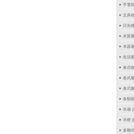
手電筒
文具
日光燈
木質層
木器著
生活家
各式收
各式層
各式
各類燈
吊扇
(
吊燈
(
多聯