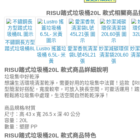
RISU踏式垃圾桶20L 款式相關商
不鏽鋼長方型
踏式垃圾桶8L
Lustro 搖蓋垃
愛潔香氛清潔
妙潔減碳環保
妙潔
圾桶 6.5L- 米
袋L號45L21
清潔袋20L60
清潔
黃
張
張
RISU踏式垃圾桶20L 款式商品詳細說明
垃圾集中好乾淨
想讓生活環境清潔乾淨，需要好用的垃圾集中法寶！這款【RIS
型簡潔好搭配，寬度較窄，可放入狹長空間，可靈活運用！踏
輕鬆將垃圾集中處理，生活空間自然乾乾淨淨！
商品規格/材質
尺寸：高 43 x 寬 26.5 x 深 40 公分
容量：20L
數量：塑膠 PP
RISU踏式垃圾桶20L 款式商品特色