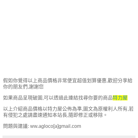
假如你覺得以上商品價格非常便宜超值划算優惠,歡迎分享給
你的朋友們,謝謝您
如果商品呈現破圖,可以透過此連結找尋你要的商品
特力屋
以上介紹商品價格以特力屋公佈為準,圖文為原權利人所有,若
有侵犯之處請盡速通知本站長,隨即修正或移除。
問題與建議: ww.agloco[a]gmail.com