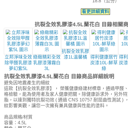
18.8（公分）
看更詳細資料
抗裂全效乳膠漆4.5L蘭花白 目錄相關
抗裂全效乳膠
立邦淨味全效
綠緻精彩全效
漆1L溫馨橘
得利健康居竹
得利
除甲醛乳膠漆
乳膠漆薄霧白
炭漆10L-鮮草
炭漆
夢幻紫5L
3L
綠
抗裂全效乳膠漆4.5L蘭花白 目錄商品詳細說明
避免因地震產生的細紋
這款【抗裂全效乳膠漆】， 榮獲健康綠建材標章，通過甲醛、T
格檢驗，能為使用者及家人健康把關。除健康訴求外，另外特別
脂，以達到獨特抗裂功效 ( 通過 CNS 10757 耐屈曲性測試 
紋影響美觀，讓您一次擁有兼具健康與性能的塗料。
商品規格/材質
容量：4.5L