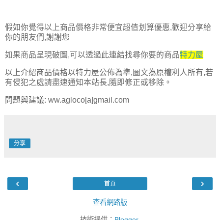
假如你覺得以上商品價格非常便宜超值划算優惠,歡迎分享給
你的朋友們,謝謝您
如果商品呈現破圖,可以透過此連結找尋你要的商品
特力屋
以上介紹商品價格以特力屋公佈為準,圖文為原權利人所有,若
有侵犯之處請盡速通知本站長,隨即修正或移除。
問題與建議: ww.agloco[a]gmail.com
分享
‹
›
首頁
查看網路版
技術提供：
Blogger
.