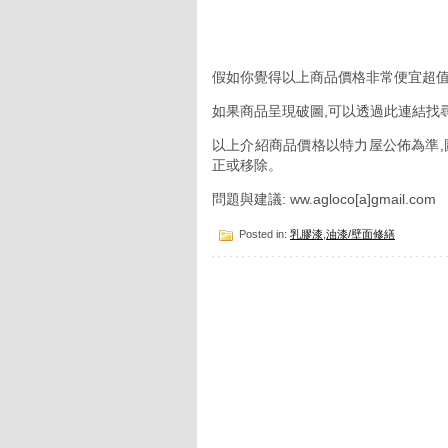
假如你覺得以上商品價格非常便宜超值
如果商品呈現破圖,可以透過此連結找
以上介紹商品價格以特力屋公佈為準,
正或移除。
問題與建議: ww.agloco[a]gmail.com
Posted in:
乳膠漆
,
油漆/壁面修繕