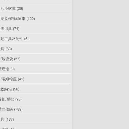
生活小家電
(36)
納盒/架/購物車
(120)
清潔用具
(74)
電動工具及配件
(6)
燈具
(83)
/垃圾袋
(57)
壁癌漆
(9)
/電纜輪座
(41)
式收納箱
(58)
掃把/黏把
(95)
壁面修繕
(789)
工具
(137)