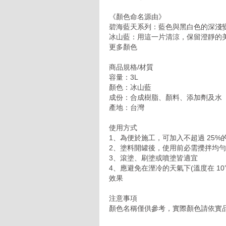
《顏色命名源由》
碧海藍天系列：藍色與黑白色的深淺
冰山藍：用這一片清涼，保留澄靜的
更多顏色
商品規格/材質
容量：3L
顏色：冰山藍
成份：合成樹脂、顏料、添加劑及水
產地：台灣
使用方式
1、為便於施工，可加入不超過 25%
2、塗料開罐後，使用前必需攪拌均
3、滾塗、刷塗或噴塗皆適宜
4、應避免在溼冷的天氣下(溫度在 10
效果
注意事項
顏色名稱僅供參考，實際顏色請依實