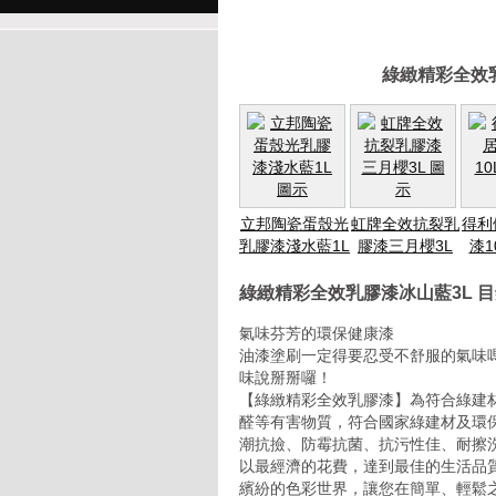
綠緻精彩全效
立邦陶瓷蛋殼光
虹牌全效抗裂乳
得利
乳膠漆淺水藍1L
膠漆三月櫻3L
漆1
綠緻精彩全效乳膠漆冰山藍3L 
氣味芬芳的環保健康漆
油漆塗刷一定得要忍受不舒服的氣味
味說掰掰囉！
【綠緻精彩全效乳膠漆】為符合綠建
醛等有害物質，符合國家綠建材及環
潮抗撿、防霉抗菌、抗污性佳、耐擦
以最經濟的花費，達到最佳的生活品
繽紛的色彩世界，讓您在簡單、輕鬆之下