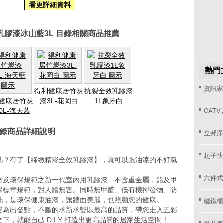
看更詳細資料
乳膠漆冰山藍3L 目錄相關商品推薦
熱門
資訊家 
得利健康居竹炭
抗裂全效乳膠漆
健康居竹炭
漆3L-花岡白
1L象牙白
CAT
0L-海天藍
目錄商品詳細說明
立邦淨
起子快
嗎？有了【綠緻精彩全效乳膠漆】，就可以跟油漆的不好氣
六件式
材及環保規範之新一代室內用乳膠漆，不含重金屬，鉛及甲
保標章規範，對人體無害。同時無甲醛、低有機揮發物、防
磁鐵櫃
洗，是環保健康油漆，讓牆面美麗，也照顧您的健康。
質為出發點，不斷的求新求變以最高的品質，帶您走入五彩
，就能自己 D.I.Y 打造出更高品質的居家生活空間！
魔貼海