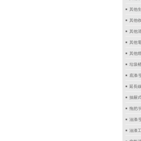
其他
其他收
其他
其他
其他
垃圾桶
底漆/
延長線
抽屜
拖把/
油漆/
油漆