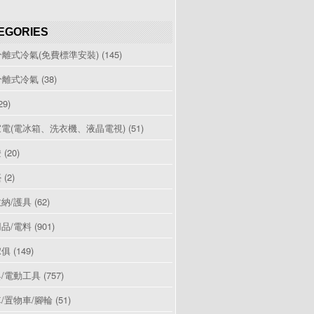
EGORIES
分離式冷氣(免費標準安裝)
(145)
分離式冷氣
(38)
29)
電(電冰箱、洗衣機、液晶電視)
(51)
燈
(20)
檯
(2)
納/護具
(62)
品/電料
(901)
傢俱
(149)
/電動工具
(757)
/置物車/腳輪
(51)