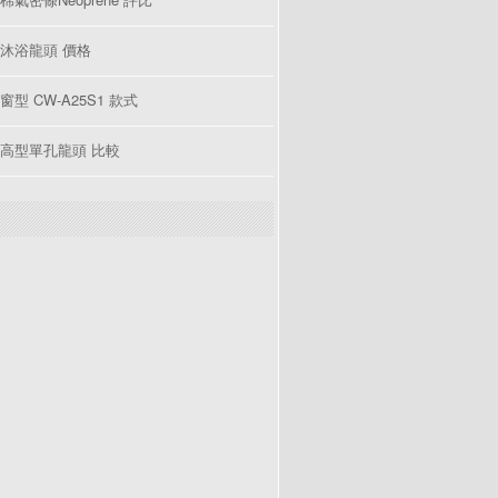
沐浴龍頭 價格
型 CW-A25S1 款式
高型單孔龍頭 比較