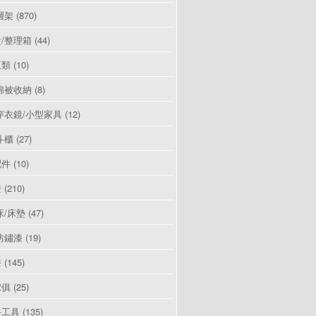
層架
(870)
/整理箱
(44)
豆類
(10)
棉被收納
(8)
穿衣鏡/小型家具
(12)
斗櫃
(27)
配件
(10)
燈
(210)
床/床墊
(47)
防鏽漆
(19)
漆
(145)
傢俱
(25)
手工具
(135)