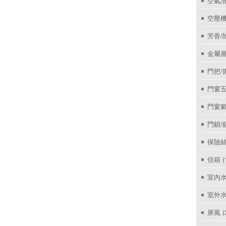
空氣
空壓機
芳香/
金屬層
門把/
門窗
門窗
門鎖/
保險絲
信箱
(
室內
室外
屏風
(