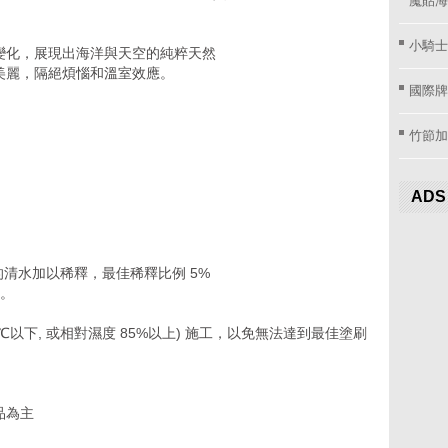
小騎士
變化，展現出海洋與天空的純粹天然
美麗，隔絕煩惱和溫室效應。
國際牌窗
竹節加
ADS
的清水加以稀釋，最佳稀釋比例 5%
勻。
℃以下, 或相對濕度 85%以上) 施工，以免無法達到最佳塗刷
品為主