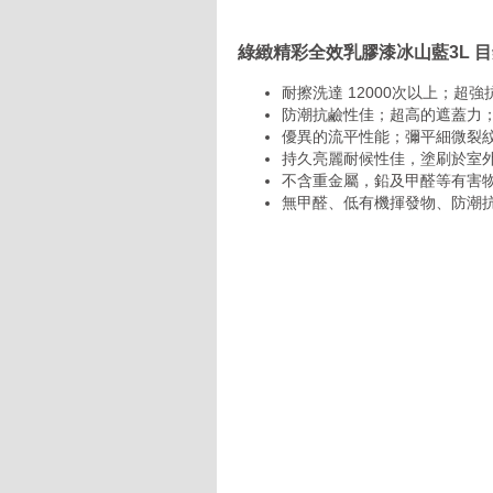
綠緻精彩全效乳膠漆冰山藍3L 
耐擦洗達 12000次以上；超
防潮抗鹼性佳；超高的遮蓋力
優異的流平性能；彌平細微裂
持久亮麗耐候性佳，塗刷於室外
不含重金屬，鉛及甲醛等有害
無甲醛、低有機揮發物、防潮