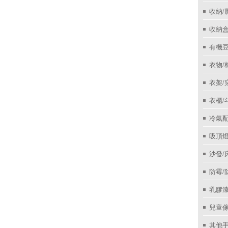
收納/
收納盒
有機
衣物/
衣架/
衣櫃/
冷氣
吸頂
沙發/
防霉/
乳膠
兒童
其他