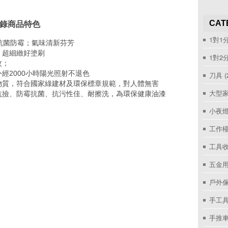
CAT
目錄商品特色
1對1
強抗菌防霉；氣味清新芬芳
；超細緻好塗刷
1對2
紋；
經2000小時陽光照射不退色
刀具
(
物質，符合國家綠建材及環保標章規範，對人體無害
大型家
抗撿、防霉抗菌、抗污性佳、耐擦洗，為環保健康油漆
小夜
工作
工具收
五金用
戶外
手工具
手推車