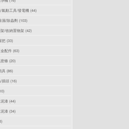
清淨機
(16)
/氣動工具/發電機
(44)
除濕/除蟲劑
(103)
架/收納置物架
(42)
握把
(33)
五金配件
(63)
氣密條
(20)
鎖具
(86)
/插頭
(16)
10)
水泥漆
(44)
水泥漆
(34)
3)