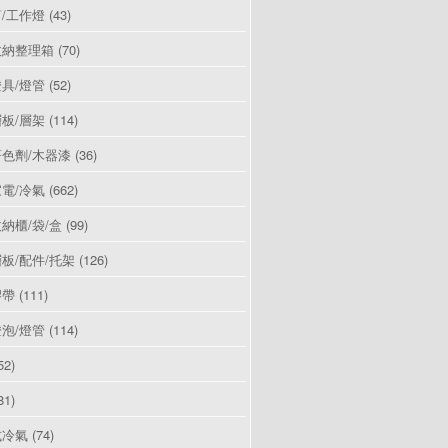
/工作燈
(43)
收納整理箱
(70)
具/燈管
(52)
板/層架
(114)
色劑/木器漆
(36)
電/冷氣
(662)
納櫃/袋/盒
(99)
板/配件/托架
(126)
膠帶
(111)
泡/燈管
(114)
52)
81)
式冷氣
(74)