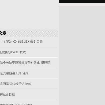
文章
1-1 單冷 CX-56B /BX-56B 目錄
V訊號接頭P4CF 款式
味全效除甲醛乳膠漆夢幻紫1L 哪裡買
速充磁脫磁工具 目錄
貫通型螺絲起子組 比較
檔(白) 目錄
棉氣密條Neoprene 評比