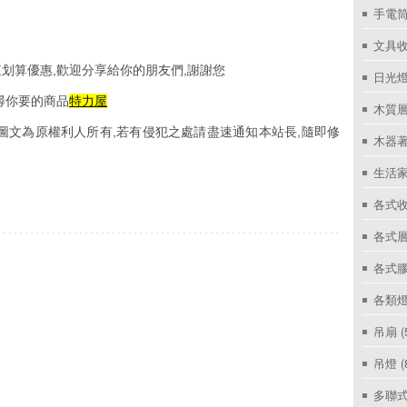
手電筒
文具
划算優惠,歡迎分享給你的朋友們,謝謝您
日光燈
尋你要的商品
特力屋
木質層
圖文為原權利人所有,若有侵犯之處請盡速通知本站長,隨即修
木器著
生活家
各式收
各式層
各式
各類燈
吊扇
(
吊燈
(
多聯